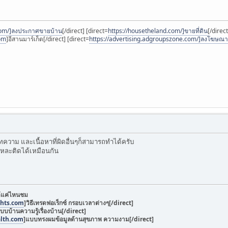
.com/]ลงประกาศขายบ้าน
[/direct] [direct=
https://housetheland.com/]ขายที่ดิน
[/direct
om
]อีสานมาร์เก็ต[/direct] [direct=
https://advertising.adgroupszone.com/]ลงโฆษณา
 บทความ และเนื้อหาที่ผิดอื่นๆก็สามารถทำได้ครับ
่แหละติดได้เหมือนกัน
ด้แค่ไหนชม
ghts.com
]
วิธีเทรดฟอเร็กซ์ กรอบเวลาต่างๆ
[/direct]
บบบ้านความรู้เรื่องบ้าน
[/direct]
lth.com
]
แบบทรงผมข้อมูลด้านสุขภาพ ความงาม
[/direct]