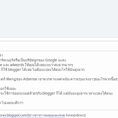
่า
าร์ทเนอร์หรือเป็นบริษัทลูกของ Google นะคะ
sense และ adwords ให้คุณได้เลยแบบว่าสะดวกมากๆ
้ว ก็ใช้ blogger ได้เลย ไม่ต้องแปลงโค้ดอะไรให้มันยุ่งยาก
 แต่ถ้าผิดกฏของ Adsense เขาพวกทางเพศ พนัน ความรุนแรงอาวุธอะไรพวกนี้อย่า
ือกใช้เยอะ
ดยจะใช้การออกแบบคล้ายๆกับ blogger ก็ได้ แต่มันจะยุ่งยากเวลาแปลงโค้ดนะ
p ไปเลยจะดีกว่า
forex.blogspot.com/]ข่าวสารการลงทุนและเทรด
Forex[/direct]