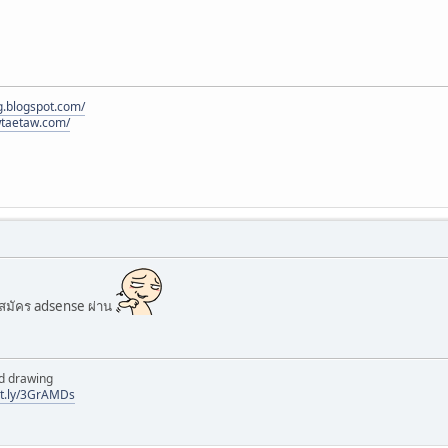
log.blogspot.com/
wtaetaw.com/
สมัคร adsense ผ่าน
d drawing
bit.ly/3GrAMDs