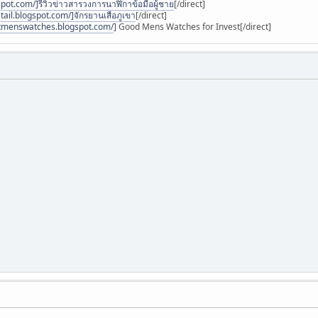
spot.com/]รีวิวข่าวสารวงการนาฬิกาข้อมือผู้ชาย
[/direct]
tail.blogspot.com/]จักรยานเสือภูเขา
[/direct]
estmenswatches.blogspot.com/
] Good Mens Watches for Invest[/direct]