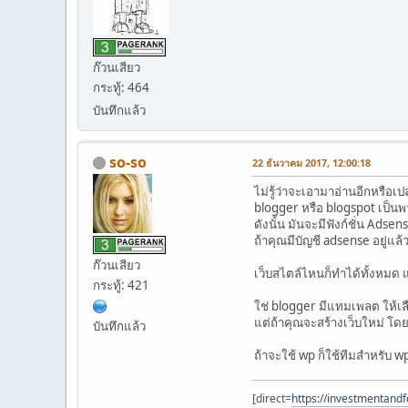
ก๊วนเสียว
กระทู้: 464
บันทึกแล้ว
so-so
22 ธันวาคม 2017, 12:00:18
ไม่รู้ว่าจะเอามาอ่านอีกหรือเปล
blogger หรือ blogspot เป็นพ
ดังนั้น มันจะมีฟังก์ชั่น Ad
ถ้าคุณมีบัญชี adsense อยู่แล
ก๊วนเสียว
เว็บสไตล์ไหนก็ทำได้ทั้งหมด
กระทู้: 421
ใช่ blogger มีแทมเพลต ให้เล
แต่ถ้าคุณจะสร้างเว็บใหม่ โ
บันทึกแล้ว
ถ้าจะใช้ wp ก็ใช้ทีมสำหรับ w
[direct=
https://investmentand