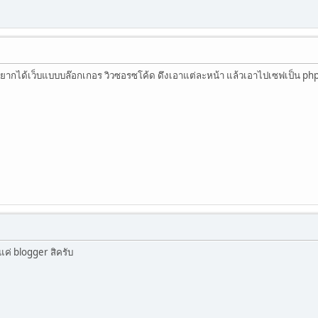
ยากได้เว็บแบบบล๊อกเกอร วิวซอรซโค้ด ดึงเอาแต่ละหน้า แล้วเอาไปเซฟเป็น php 
แค่ blogger สิครับ