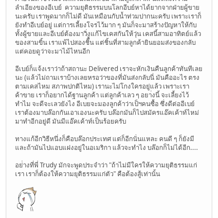
ลำเอียงของอีเบย์ ความยุติธรรมบนโลกอีบย์หาได้ยากจากฝ่ายผู้ขาย
นะครับ เราพูดมากก็ไม่ดี มันเหมือนกับน้ำท่วมปากนะครับ เพราะเราก็
ยังทำอีเบย์อยู่ แต่การเลี้ยงโจรไว้มาก ๆ มันก็จะมาสร้างปัญหาให้กับ
ทั้งผู้ขายและอีเบย์ต้องมาวิ่งแก้ไขเคสกันให้วุ่น เคสนี้สามอาทิตย์แล้ว
ของสามขิ้น เราแพ้ไปสองชิื้น แต่ชิ้นที่สามลูกค้ายินยอมส่งของกลับ
แต่คอยดูว่าจะมาไม้ไหนอีก
อีเบย์ก็แจ้งเราว่าถ้าสถานะ Delivered เราจะหักเงินคืนลูกค้าทันทีเลย
นะ (แล้วไม่ถามเราบ้างเลยหรอว่าของที่มันส่งกลับนี่ มันคืออะไร ตรง
ตามเคสไหม สภาพปกติไหม) เรานะไม่โกงใครอยู่แล้ว เพราะเรา
ค้าขาย เราก็อยากได้ฐานลูกค้า แต่ลูกค้าเลว ๆ อยา่งนี้ จะเลี้ยงไว้
ทำไม จะดีจะเลวยังไง อีเบยจะมองลูกค้าว่าเป็ฯคนซื้อ ซึ่งดีต่ออีเบย์
เราต้องมาบล๊อกกันเอาเองนะครับ บล๊อกมันก็ไปสมัครแอ๊คเค้าท์ไหม่
มาทำอีกอยู่ดี มันมีแอ๊คเค้าท์เป็นร้อยครับ
ทางแก้อีกวิธีหนึ่งก็คือบล๊อกประเทศ แต่ก็อีกนั่นแหละ คนดี ๆ ก็ยังมี
และถ้ามันไปแอบแฝงอยู่ในอเมริกา แล้วจะทำไง บล๊อกก็ไม่ได้อีก....
อย่่างที่พี่ Trudy มักจะพูดประจำว่า "ถ้าไม่มีใครให้ความยุติธรรมแก่
เรา เราก็ต้องให้ความยุติธรรมแก่ตัว" คือต้องสู้เท่านั้น