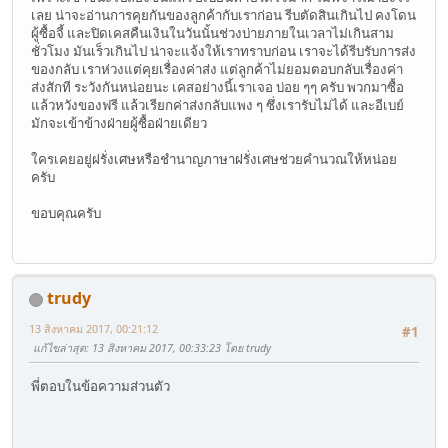
เลย น่าจะอ่านการคุยกันของลูกค้ากับเราก่อน รีบตัดสินเกินไป คงโดน
ผู้ซื้อจี้ และปิดเคสคืนเงินในวันนั้นช่วงบ่ายภายในเวลาไม่เกินสาม
ชั่วโมง มันเร็วเกินไป น่าจะแจ้งให้เราทราบก่อน เราจะได้รีบรับการส่ง
ของกลับ เราห่วงแต่คุยเรื่องค่าส่ง แต่ลูกค้าไม่ยอมตอบกลับเรื่องค่า
ส่งสักที ระวังกันหน่อยนะ เคสอย่างนี้เราเจอ บ่อย ๆๆ ครับ พวกมาซื้อ
แล้วหวังของฟรี แล้วเรียกค่าส่งกลับแพง ๆ ซึ่งเรารับไม่ได้ และอีเบย์
มักจะเข้าข้างฝ่ายผู้ซื้อฝ่ายเดียว
ใครเคยอยู่ฝรั่งเศษหรือชำนาญภาษาฝรั่งเศษช่วยคำนวณให้หน่อย
ครับ
ขอบคุณครับ
trudy
13 สิงหาคม 2017, 00:21:12
#1
แก้ไขล่าสุด
: 13 สิงหาคม 2017, 00:33:23 โดย trudy
พี่ตอบในข้อความส่วนตัว