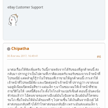
eBay Customer Support
Chipatha
30 สิงหาคม 2017, 16:49:41
#6
มาต่อเรื่องให้ฟังเพิ่มครับ วันนี้ภายหลังจากได้รับของที่ลูกค้าคนนี้ ส่ง
กลับมา ปรากฏว่าเป็นไปตามที่เราคิดเลยครับ พอรับซองจากเจ้าหน้าที่
ไปรษณีย์ แค่คลำดูก็รู้ว่าไม่ใช่ของที่เราขายให้ลูกค้าคนนี้ เราเล่าให้
เจ้าหน้าที่ไปรษณีย์ฟัง และเปิดต่อหน้าเจ้าหน้าที่ ปรากฏว่า เขาส่งแผ่
นอลูมิเนียมปิดหม้อสีขาว แผ่นเล็ก ๆ มาในซอง ผมให้เจ้าหน้าที่ช่วย
ถ่ายวีดิโอให้ เคสนี้คือจงใจ ตั้งใจโกงล้านเปอร์เซ็นต์ ตอนนี้ มันคงนั่ง
หัวร่อแล้วว่า ไอ้คนขายของทางอีเบย์มันโงฉิบหาย อีเบย์มันก็โครตบ
รมโง่ เชื่อใจมันให้มันได้ของฟรี ๆ ไปสามชิ้น ได้เงินคืนจากอีเบย์ ได้
ค่าส่งของกลับฟรี ๆได้กำไรค่าส่งของกลับอีก เพราะมันส่งแผ่นเล็ก ๆ