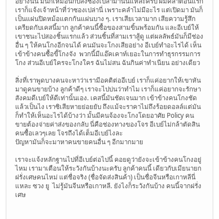
อย่างนั้น มันก็เหมือนกับส่งซองเปล่ามานั่นแหละครับ ผมคลำตอนแรก
เราก็แจ้งเจ้าหน้าที่ว่าซองเปล่านี่ เพราะคลำไม่มีอะไร แต่เปิดมา มันก็
เป็นแผ่นปิดหม้อแตกกันแผ่นบาง ๆ. เราเสียเวลามาก เสียความรู้สึก
เครียดกับเคสนี้มาก ลูกค้าคนนี้ซื้อของสามขิ้นพร้อมกัน และอีเบย์ให้
เขาชนะไปสองชิ้นแรกแล้ว ส่วนชิ้นที่สามเราสู้ดู แต่ผลลัพธ์มันก็มีช่อง
อื่น ๆ ให้คนโกงอีกจนได้ คนมันจะโกงเสียอย่าง อีเบย์ทำอะไรได้ เห็น
เข้าข้างคนซื้อขี้โกงจัง พวกนี้มีแอ๊คเคาท์เยอะในการทำธุรกรรมการ
โกง ส่วนอีเบย์ใครจะโกงใคร ฉันไม่สน ฉันกินค่าทำเนียน อย่างเดียว
สิ่งที่เราพูดบางคนจะหาว่าเรามีอคติต่ออีเบย์ เราก็แค่อยากให้เขาหัน
มาดูคนขายบ้าง ลูกค้าดีๆ เราจะไปบ่นว่าทำไม เราก็แค่อยากจะรักษา
สังคมดีเบย์ให้ดีเท่านั้นเอง. เคสนี้มันชัดเจนมาก เข้าข้างคนโกงชัด
แล้วเป็นไง เราซิเสียหายย่อยยับ ถึงแม้จะราคาไม่ถึงร้อยดอลล์แต่มัน
ก็ทำให้เห็นอะไรได้บ้างว่า มั้นมีคนจ้องจะโกงโดยอาศัย Policy คน
ขายต้องจ่ายค่าส่งของกลับ นี่คือช่องทางของโจร อีเบย์ไม่กล้าตัดสิน
คนซื้อเลวๆเลย โจรถึงได้เต็มอีเบย์ไงละ
ปัญหามันก็จะมาหาคนขายคนอื่น ๆ อีกมากมาย
เราจะแจ้งหลักฐานไปที่อีเบย์ต่อไปนี้ คอยดูว่ายังจะเข้าข้างคนโกงอยู่
ไหม เรามาเตือนให้ระวังกันบ้างนะครับ ลูกค้าคนนี้ เดียวกับเมียนายก
ฝรั่งเศษคนไหม่ แต่ชื่อจริง (ชื่อจัดส่งสินค้า) เป็นชื่อจีนหรือเกาหลีนี่
แหละ ซวง ยู ไม่รู้มันจีนหรือเกาหลี. ยังไงก็ระวังกันบ้าง คนนี้จากฝรั่ง
เศษ