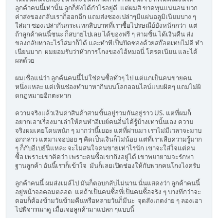
ลูกค้าคนนี้เท่านั้น ลูกก็ยังได้กำไรอยู่ดี แต่ผมสิ ขาดทุนแน่นอน บวก
ค่าส่งของกลับเราก็ออกอีก แถมส่งซองเปล่าๆมีแผ่นอลูมิเนียมบาง ๆ
ใส่มา ซองเปล่ากันกระเเทกสิบบาทที่เราซื้อไปรษณีย์ยังหนักกว่า แต่
ถ้าลูกค้าคนนี้ชนะ ก็สบายไปเลย ได้ของฟรี ๆ สามชิ้น ได้เงินคืน ส่ง
ของกลับหาอะไรใส่มาก็ได้ และทำทีเป็นปิดซองด้วยสก๊อตเทบไม่ดี ทำ
เนียนมาก ผมยอมรับว่าหัวการโกงของไอ้หมอนี่ โครตเนียน และได้
ผลด้วย
ผมเชื่อแน่ว่า ลูกค้นคนนี้ไม่ใช่คนซื้อทั่วๆ ไป แต่แกเป็นคนขายคน
หนึ่งแหละ แต่เห็นช่องทำมาหากินบนโลกออนไลน์แบบผิดๆ แถมไม่ผิ
ดกฏหมายอีกตะหาก
ความจริงแล้วเงินค่าสินค้าสามขิ้นอยู่รวมกันอยู่ราว US. แต่ที่ผมก็
อยากเอาเรื่องมาเล่าให้คนทำอีเบย์คนอื่นได้รู้บ้างเท่านั้นเอง ความ
จริงผมเคยโดนหนัก ๆ มากว่านี้เยอะ แต่ที่ผ่านมา เราไม่มีเวลาจะมาบ
อกกล่าว แต่มาเจอบ่อย ๆ คิดเป็นเงินก็ไม่น้อย แต่ที่เราเสียความรู้มาก
ๆ ก็กับอีเบย์นี่แหละ จะไม่สนใจคนขายเท่าไรนัก เขาจะใส่ใจแต่คน
ซื้อ เพราะเขาคิดว่า เพราะคนซื้อเขาถึงอยู่ได้ เขาพยายามจะรํกษา
ฐานลูกค้า อันนี้เราก็เข้าใจ มันก็เลยเปิดช่องให้กับพวกคนโกงไงครับ
ลูกค้าคนนี้ ผมส่งเมล์ไป มันก็ตอบกลับไม่นาน นั่นแสดงว่า ลูกค้าคนนี้
อยู่หน้าจอคอมตลอด แต่ถ้าเป็นคนซื้อที่เป็นคนซื้อจริง ๆ บางทีกว่าจะ
ตอบก็ต้องข้ามวันข้ามคืนหรือหลายวันก็มีนะ จุดสังเกตง่าย ๆ ลองเอา
ไปพิจารณาดู เมื่อเจอลูกค้ามาแปลก ๆแบบนี้