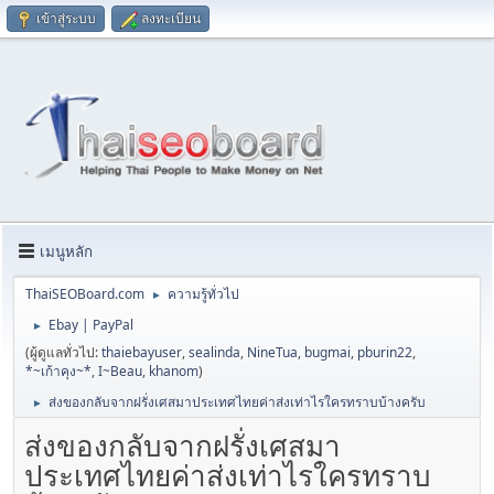
เข้าสู่ระบบ
ลงทะเบียน
เมนูหลัก
ThaiSEOBoard.com
ความรู้ทั่วไป
►
Ebay | PayPal
►
(ผู้ดูแลทั่วไป:
thaiebayuser
,
sealinda
,
NineTua
,
bugmai
,
pburin22
,
*~เก้าคุง~*
,
I~Beau
,
khanom
)
ส่งของกลับจากฝรั่งเศสมาประเทศไทยค่าส่งเท่าไรใครทราบบ้างครับ
►
ส่งของกลับจากฝรั่งเศสมา
ประเทศไทยค่าส่งเท่าไรใครทราบ