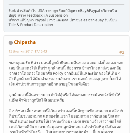
รับส่งด่วนสินค้าไป USA ราคาถูก รับแก้ปัญหา eBay&Paypal บริการเปิด
บัญชี สร้าง Feedback แก้ Suspension
บริการ แก้ปัญหา Paypal Limit และปลด Limit Sales จาก eBay รับเขียน
Title & Product Description
Chipatha
13 สิงหาคม 2017, 17:16:43
#2
ขอบคุณครับ พี่สาว ตอนนี้ลูกค้ายินยอมคืนของ และค่าส่งก็ลดลงเยอะ
เลย นั่นแสดงให้เห็นว่า ลูกค้าคนนี้ ต้องการเข้ามาโกงค่าส่งของกลับ
จากเราโดยตรงโดยอาศัย Policy จากอีเบย์นี่แหละเปิดช่องให้เต็ม ๆ
สิ่งที่ลูกค้าจะได้คืน ค่าส่งของกลับจากเรา และถ้าของสูญหายก็จะได้
เงินค่าประกันการสูญหายอีกหลายยูโรเลยทีเดียว
ลูกค้าพวกนี้อันตรายมาก ถ้าไม่สู้หรือโต้ตอบอยางระมัดระวังนี่ทำให้
แอ๊คเค้าท์เราถูกปิดได้เลยนะครับ
อีเบย์ชอบเลี้ยงคนพวกนี้ไว้นะครับ เคสนี้หลักฐานขัดเจนมาก แต่อีเบย์
ก็ประนีประนอมมาก แต่สองขิ้นแรก ไม่ยอมถามเราก่อนเลย ปิดเคส
ทันที แต่พอจะตัดสินให้เราชนะบ้างนะ เมซเสซมาแจ้งเราว่า ขอโฮล์
เคสไว้สามสี่วัน จะถามข้อมูลจากลูกค้าก่อน แล้วทำไมทีตู มึงปิดเคส
ภายในห้าชั่วโมงว๊ะ....ไม่เมสเสซมาถามตูสักคำ... นี่แหละความ