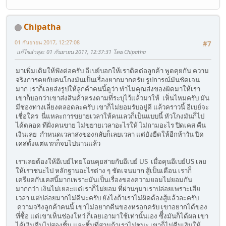
Chipatha
01 กันยายน 2017, 12:27:08
#7
แก้ไขล่าสุด
: 01 กันยายน 2017, 12:37:31 โดย Chipatha
มาเพิ่มเติมให้ฟังต่อครับ อีเบย์บอกให้เราติดต่อลูกค้า พูดคุยกัน ความ
จริงการคยกับคนโกงมันเป็นเรื่องยากมากครับ รูปการณ์มันชัดเจน
มาก เราก็เลยส่งรูปให้ลูกค้าคนนี้ดูว่า ทำไมคุณส่งของผิดมาให้เรา
เขาก็บอกว่าเขาส่งสินค้าตรงตามที่ระบุไว้แล้วมาให้ เห็นไหมครับ มัน
มีช่องทางเลี่ยงตลอดละครับ เขาก็ไม่ยอมรับอยู่ดี แล้วคราวนี้ อีเบย์จะ
เชื่อใคร นี่แหละการขยายเวลาให้คนเลวก็เป็นแบบนี้ หัวโกงมันก็ไป
ได้ตลอด ทีฝั่งคนขาย ไม่ขยายเวลาอะไรให้ ไม่ถามอะไร ปิดเคส คืน
เงินเลย กำหนดเวลาส่งของกลับก็เลยเวลา แต่ยังยืดให้อีกห้าวัน ปิด
เคสตั้งแต่แรกก็จบไปนานแล้ว
เราเลยต้องให้อีเบย์ไทยโอนคุยสายกับอีเบย์ US เมื่อคุนอีเบย์US เลย
ให้เราชนะไป หลักฐานอะไรต่าง ๆ ชัดเจนมาก สู้เป็นเดือน เราก็
เครียดกับเคสนี้มากเพราะมันเป็นเรื่องของความยอมไม่ยอมกัน
มากกว่า เงินไม่เยอะแต่เราก็ไม่ยอม ที่ผ่านๆมาเราปล่อยเพราะเสีย
เวลา แต่ปล่อยมากไม่ดีนะครับ ยังไงถ้าเราไม่ผิดต้องสู้แล้วละครับ
ความจริงลูกค้าคนนี้ เขาไม่อยากคืนของหรอกครับ เขาอยากได้ของ
ที่ซื้อ แต่เขาเห็นช่องโหว่ ก็เลยเอามาใช้เท่านั้นเอง ซึี่งมันก็ได้ผล เขา
ได้เงินคืนไปสองชิ้น และชิ้นที่สามถ้าเราไม่ชนะ เขาก็ไม่คืนเงินให้