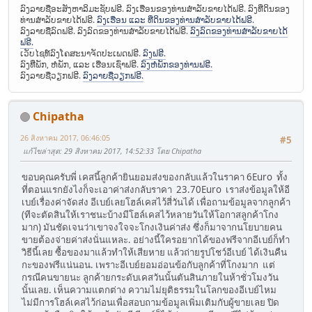
ລົງລາຍຊື່ອະສັງຫາລິມະຊັບຟຣີ. ລົງເຮືອນຂອງທ່ານສຳລັບຂາຍໄດ້ຟຣີ. ລົງທີ່ດິນຂອງ
ທ່ານສຳລັບຂາຍໄດ້ຟຣີ.
ລົງເຮືອນ ແລະ ທີ່ດິນຂອງທ່ານສຳລັບຂາຍໄດ້ຟຣີ.
ລົງລາຍຊື່ລົດຟຣີ. ລົງລົດຂອງທ່ານສຳລັບຂາຍໄດ້ຟຣີ.
ລົງລົດຂອງທ່ານສຳລັບຂາຍໄດ້
ຟຣີ.
ເວັບໄຊທ໌ລົງໂຄສະນາຈັດປະເພດຟຣີ.
ລົງຟຣີ.
ລົງທີ່ພັກ, ຫໍພັກ, ແລະ ເຮືອນເຊົ່າຟຣີ.
ລົງຫໍພັກຂອງທ່ານຟຣີ.
ລົງລາຍຊື່ວຽກຟຣີ.
ລົງລາຍຊື່ວຽກຟຣີ.
Chipatha
26 สิงหาคม 2017, 06:46:05
#5
แก้ไขล่าสุด
: 29 สิงหาคม 2017, 14:52:33 โดย Chipatha
ขอบคุณครับพี่ เคสนี้ลูกค้ายินยอมส่งของกลับแล้วในราคา 6Euro ทั้ง
ที่ตอนแรกยังไงก็จะเอาค่าส่งกลับราคา 23.70Euro เราส่งข้อมูลให้อี
เบย์เรื่องค่าจัดส่ง อีเบย์เลยโฮล์เคสไว้สี่วันได้ เพื่อถามข้อมูลจากลูกค้า
(ทีจะตัดสินให้เราชนะบ้างมีโฮล์เคสไว้หลายวันให้โอกาสลูกค้าโกง
มาก) มันชัดเจนว่าเขาจงใจจะโกงเงินค่าส่ง ซึ่งก็มาจากนโยบายคน
ขายต้องจ่ายค่าส่งนั่นแหละ. อย่างนี้ใครอยากได้ของฟรีจากอีเบย์ก็ทำ
วิธีนี้เลย ซื้อของมาแล้วทำให้เสียหาย แล้วถ่ายรูปโชว์อีเบย์ ได้เงินคืน
กะของฟรีแน่นอน. เพราะอีเบย์ยอมอ่อนข้อกับลูกค้าที่โกงมาก แต่
กรณีคนขายนะ ลูกค้ายกระดับเคสวันนั้นตันสินภายในห้าชั่วโมงวัน
นั้นเลย. เห็นความแตกต่าง ความไม่ยุติธรรมในโลกของอีเบย์ไหม
ไม่มีการโฮล์เคสไว้ก่อนเพื่อสอบถามข้อมูลเพิ่มเติมกับผู้ขายเลย ปิด