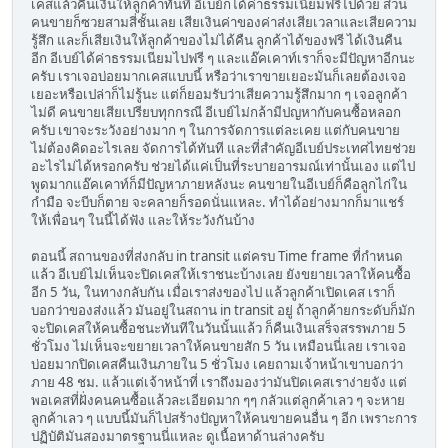
เคสแล้วคืนเงินให้ลูกค้าทันที อีเบย์ก็ได้ค่าธรรมเนียมฟรีไปด้วย ส่วน
คนขายก็ซวยสามสี่ชั้นเลย เสียเงินค่าของค่าส่งเสียเวลาและเสียความ
รู้สึก และก็เสียเงินให้ลูกค้าของไม่ได้คืน ลูกค้าได้ของฟรี ได้เงินคืน
อีก อีเบย์ได้ค่าธรรมเนียมไปฟรี ๆ และแอ๊คเคาท์เราก็จะมีปัญหาอีกนะ
ครับ เราเจอบ่อยมากเคสแบบนี้ หรือว่าเราขายเยอะมันก็เลยต้องเจอ
เยอะหรือเปล่าก็ไม่รู้นะ แต่ก็ยอมรับว่าเสียความรู้สึกมาก ๆ เจอลูกค้า
ไม่ดี คนขายเสียเปรียบทุกกรณี อีเบย์ไม่กล้ามีปญหากับคนซื้อหลอก
ครับ เขาจะระวังอย่างมาก ๆ ในการจัดการแต่ละเคย แต่กับคนขาย
ไม่ต้องคิดอะไรเลย จัดการได้ทันที และที่สำคัญอีเบย์ประเทศไทยช่วย
อะไรไม่ได้หรอกครับ ช่วยได้แค่เป็นที่ระบายอารมณ์เท่านั้นเอง แต่ไป
พูดมากแอ๊คเคาท์ก็มีปัญหาภายหลังนะ คนขายในอีเบย์ก็คือลูกไก่ใน
กำมือ จะบีบก็ตาย จะคลายก็รอดนั่นแหละ. ทำได้อย่างมากก็มาแชร์
ให้เพื่อนๆ ในนี้ได้ฟัง และให้ระวังกันบ้าง
ตอนนี้ สถานของที่ส่งกลับ in transit แต่ครบ Time frame ที่กำหนด
แล้ว อีเบย์ไม่เห็นจะปิดเคสให้เราชนะบ้างเลย ยังขยายเวลาให้คนซื้อ
อีก 5 วัน, ในทางกลับกัน เมื่อเราส่งของไป แล้วลูกค้าเปิดเคส เราก็
บอกว่าของส่งแล้ว มันอยู่ในสถาน in transit อยู่ ถ้าลูกค้ายกระดับก็มัก
จะปิดเคสให้คนซื้อชนะทันทีในวันนั้นแล้ว ก็คืนเงินเสร็จสรรพภาย 5
ชั่วโมง ไม่เห็นจะขยายเวลาให้คนขายสัก 5 วัน เหมือนนี่เลย เราเจอ
บ่อยมากปิดเคสคืนเงินภายใน 5 ชั่วโมง เคยถามเจ้าหน้าเขาบอกว่า
ภาย 48 ชม. แล้วแต่เจ้าหน้าที่ เราถึงมองว่ามันปิดเคสเราง่ายจัง แต่
พอเคสที่ฝั่งคนคนซื้อแล้วละเอียดมาก ๆๆ กลัวแต่ลูกค้าเลว ๆ จะหาย
ลูกค้าเลว ๆ แบบนี้มันก็ไปสร้างปัญหาให้คนขายคนอื่น ๆ อีก เพราะการ
ปฏิบัติมันสองมาตรฐานนี่แหละ ดูเนื้อหาด้านล่างครับ