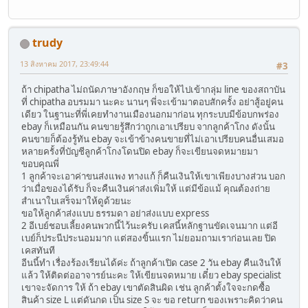
trudy
13 สิงหาคม 2017, 23:49:44
#3
ถ้า chipatha ไม่ถนัดภาษาอังกฤษ ก็ขอให้ไปเข้ากลุ่ม line ของสถาบัน
ที่ chipatha อบรมมา นะคะ นานๆ พี่จะเข้ามาตอบสักครั้ง อย่าสู้อยู่คน
เดียว ในฐานะที่พี่เคยทำงานเมืองนอกมาก่อน ทุกระบบมีข้อบกพร่อง
ebay ก็เหมือนกัน คนขายรู้สึกว่าถูกเอาเปรียบ จากลูกค้าโกง ดังนั้น
คนขายก็ต้องรู้ทัน ebay จะเข้าข้างคนขายที่ไม่เอาเปรียบคนอื่นเสมอ
หลายครั้งที่บัญชีลูกค้าโกงโดนปิด ebay ก็จะเขียนจดหมายมา
ขอบคุณพี่
1 ลูกค้าจะเอาค่าขนส่งแพง ทางแก้ ก็คืนเงินให้เขาเพียงบางส่วน บอก
ว่าเมื่อของได้รับ ก็จะคืนเงินค่าส่งเพิ่่มให้ แต่มีข้อแม้ คุณต้องถ่าย
สำเนาใบเสร็จมาให้ดูด้วยนะ
ขอให้ลูกค้าส่งแบบ ธรรมดา อย่าส่งแบบ express
2 อีเบย์ชอบเลี้ยงคนพวกนี้ไว้นะครับ เคสนี้หลักฐานขัดเจนมาก แต่อี
เบย์ก็ประนีประนอมมาก แต่สองขิ้นแรก ไม่ยอมถามเราก่อนเลย ปิด
เคสทันที
อีนนี้ทำ เรื่องร้องเรียนได้ค่ะ ถ้าลูกค้าเปิด case 2 วัน ebay คืนเงินให้
แล้ว ให้ติดต่ออาจารย์นะคะ ให้เขียนจดหมาย เดี๋ยว ebay specialist
เขาจะจัดการ ให้ ถ้า ebay เขาตัดสินผิด เช่น ลูกค้าตั้งใจจะกดซื้อ
สินค้า size L แต่ดันกด เป็น size S จะ ขอ return ของเพราะคิดว่าคน