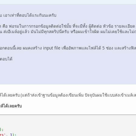
ับ เอาเท่าที่ตอบได้แระกันนะครับ
ือ ฟอรมในการกรอกข้อมูลติดต่อใช่มั้ย ที่จะมีทั้ง ผู้ติดต่อ หัวข้อ รายละเอียด 
ขียน ส่งอีเมล์อยู่แล้ว มันไม่มีทุกสคริปนี่ครับ หรือผมเข้าใจผิด ผมไม่เคยใช้และไ
อกตอนนี้เลย ผมคงสร้าง input file เพื่ออัพภาพและไฟล์ได้ 5 ช่อง และสร้างฟิลด์
ี่ตอบได้
ได้เลยครับ (แต่ถ้าส่งเข้าฐานข้อมูลต้องเขียนเพิ่ม ปัจจุบันผมใช้แบบส่งเข้าเมล์เล
เมล์ได้เลยครับ
);
rs'
,
1
);