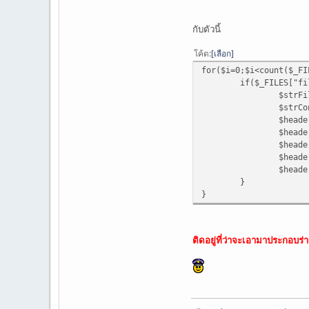
// boundary
$semi_rand
=
m
กับตัวนี้
$mime_boundar
โค้ด
เลือก
// headers fo
for($i=0;$i<count($_FI
$headers
.=
"\
if($_FILES["f
$strFi
// multipart 
$strCo
$heade
$message
=
"This is a 
$heade
$message
.=
"-
$heade
$heade
// preparing a
$heade
for(
$x
=
0
;
$x
<
co
}
$file
}
$data
fclose
$data
$name
ติดอยู่ที่ว่าจะเอามาประกอบร่
$mess
"Conte
"Conte
$mess
}