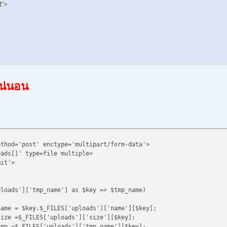
t'>
แน่นอน
ethod='post' enctype='multipart/form-data'>
ds[]' type=file multiple>
it'>
ploads']['tmp_name'] as $key => $tmp_name)
ey.$_FILES['uploads']['name'][$key];
FILES['uploads']['size'][$key];
LES['uploads']['tmp_name'][$key];