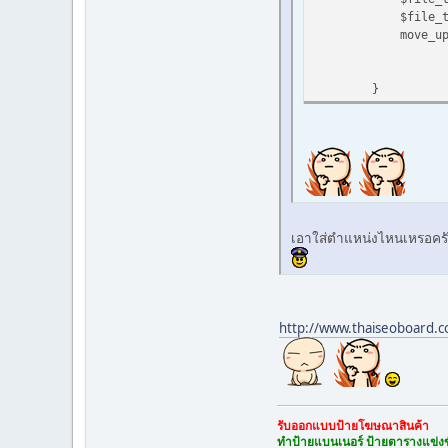
$file_type=$_F
move_uploaded_fi
}
เอาใส่ตำแหน่งไหนเหรอคร
http://www.thaiseoboard.c
รับออกแบบป้ายโฆษณาสินค้า
ทำป้ายแบนเนอร์ ป้ายตารางแข่งข