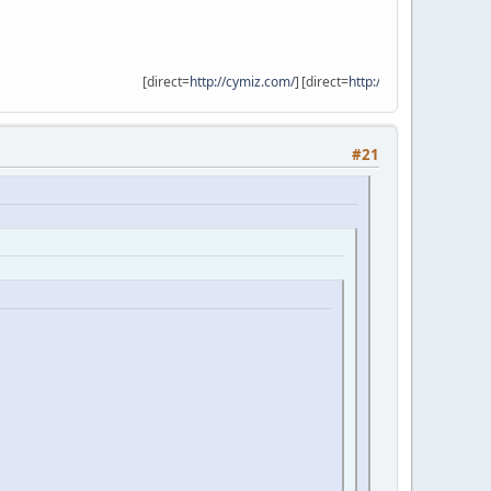
[direct=
http://cymiz.com/
]
[direct=
http://vir9.com
]
[/direct][/direct]
.
.
#21