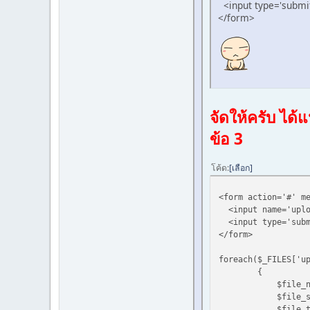
<input type='submi
</form>
จัดให้ครับ ได้
ข้อ 3
โค้ด
เลือก
<form action='#' m
<input name='uploa
<input type='subm
</form>
foreach($_FILES['u
{
$file_name = $k
$file_size =$_
$file_tmp =$_FI