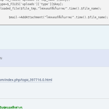
ILES['uploads']['type'][$key];
le($file_tmp,"โฟลเดอร์ที่เก็บภาพ/".time().$file_name);
$mail->AddAttachment("โฟลเดอร์ที่เก็บภาพ/".time().$file_name);
ับ
om/index.php/topic,397716.0.html
ันฟุตบอลลีกต่างๆ