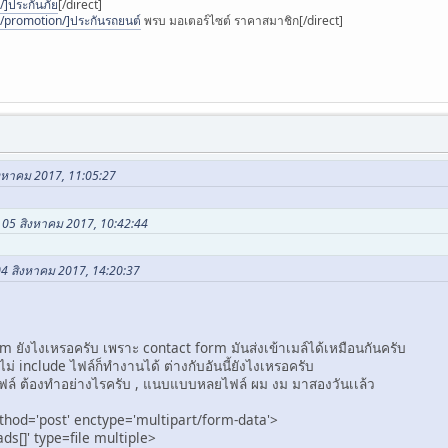
]ประกันภัย
[/direct]
/promotion/]ประกันรถยนต์
พรบ มอเตอร์ไซต์ ราคาสมาชิก[/direct]
,
$subject
,
$message
,
$headers
);
<p>mail sent to
$to
!</p>"
;
<p>mail could not be sent!</p>"
;
สิงหาคม 2017, 11:05:27
 05 สิงหาคม 2017, 10:42:44
method="post" action="" enctype="multipart/form-data">
 04 สิงหาคม 2017, 14:20:37
<input type="file" name="attach1"/>
<input type="submit" value="submit"/>
>
rm ยังไงเหรอครับ เพราะ contact form มันส่งเข้าเมล์ได้เหมือนกันครับ
ม่ include ไฟล์ก็ทำงานได้ ต่างกับอันนี้ยังไงเหรอครับ
ไฟล์ ต้องทำอย่างไรครับ , แนบแบบหลยไฟล์ ผม งม มาสองวันเเล้ว
thod='post' enctype='multipart/form-data'>
s[]' type=file multiple>