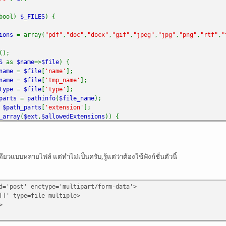
(bool)
$_FILES
) {
sions
= array(
"pdf"
,
"doc"
,
"docx"
,
"gif"
,
"jpeg"
,
"jpg"
,
"png"
,
"rtf"
,
"
();
ES
as
$name
=>
$file
) {
_name
=
$file
[
'name'
];
_name
=
$file
[
'tmp_name'
];
_type
=
$file
[
'type'
];
_parts
=
pathinfo
(
$file_name
);
=
$path_parts
[
'extension'
];
_array
(
$ext
,
$allowedExtensions
)) {
die(
"File
$file_name
has the extensions
$ext
which is not allo
push
(
$files
,
$file
);
แบบหลายไฟล์ แต่ทำไม่เป็นครับ,รู้แต่ว่าต้องใช้ฟังก์ชั่นตัวนี้
s: to, from, subject, and so on
ุณ"
;
d='post' enctype='multipart/form-data'>
M EMAIL>>"
;
]' type=file multiple>
t attachment"
;
>
is is a test message"
;
rom:
$from
"
;