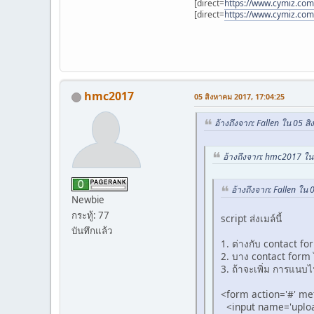
// send
[direct=
https://www.cymiz.com/
[direct=
https://www.cymiz.com
$ok
=
mail
(
$to
if (
$ok
) {
echo
"
} else {
echo
"
}
hmc2017
05 สิงหาคม 2017, 17:04:25
}
อ้างถึงจาก: Fallen ใน 05 
?>
<html>
อ้างถึงจาก: hmc2017 ใน
<body>
<form 
อ้างถึงจาก: Fallen ใน
Newbie
กระทู้: 77
</form
script ส่งเมล์นี้
</body>
บันทึกแล้ว
</html>
1. ต่างกับ contact fo
2. บาง contact form ไ
3. ถ้าจะเพิ่ม การแนบ
<form action='#' me
<input name='upload