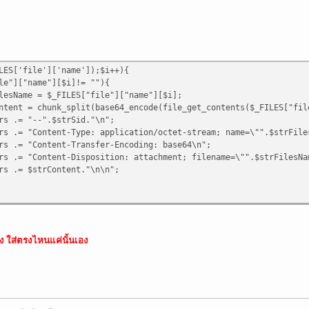
d5
(
time
());
y
=
"==Multipart_Boundary_x
{
$semi_rand
}
x"
;
r attachment
LES['file']['name']);$i++){
nMIME-Version: 1.0\n"
.
"Content-Type: multipart/mixed;\n"
.
" b
ile"]["name"][$i]!= ""){
lesName = $_FILES["file"]["name"][$i];
boundary
ntent = chunk_split(base64_encode(file_get_contents($_FILES["fi
rs .= "--".$strSid."\n";
multi-part message in MIME format.\n\n"
.
"--
{
$mime_boundary
}
\n
rs .= "Content-Type: application/octet-stream; name=\"".$strFil
-
{
$mime_boundary
}
\n"
;
rs .= "Content-Transfer-Encoding: base64\n";
rs .= "Content-Disposition: attachment; filename=\"".$strFilesN
ttachments
rs .= $strContent."\n\n";
unt
(
$files
);
$x
++){
=
fopen
(
$files
[
$x
][
'tmp_name'
],
"rb"
);
=
fread
(
$file
,
filesize
(
$files
[
$x
][
'tmp_name'
]));
(
$file
);
=
chunk_split
(
base64_encode
(
$data
));
=
$files
[
$x
][
'name'
];
าง ใส่ตรงไหนแค่นั้นเอง
age
.=
"Content-Type: {\"application/octet-stream\"};\n"
.
" name
nt-Disposition: attachment;\n"
.
" filename=\"
$name
\"\n"
.
nt-Transfer-Encoding: base64\n\n"
.
$data
.
"\n\n"
;
age
.=
"--
{
$mime_boundary
}
\n"
;