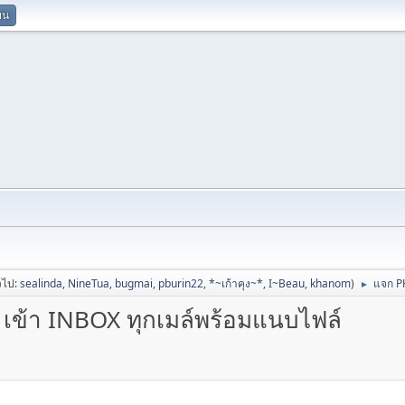
ยน
่วไป:
sealinda
,
NineTua
,
bugmai
,
pburin22
,
*~เก้าคุง~*
,
I~Beau
,
khanom
)
แจก PH
►
เข้า INBOX ทุกเมล์พร้อมแนบไฟล์