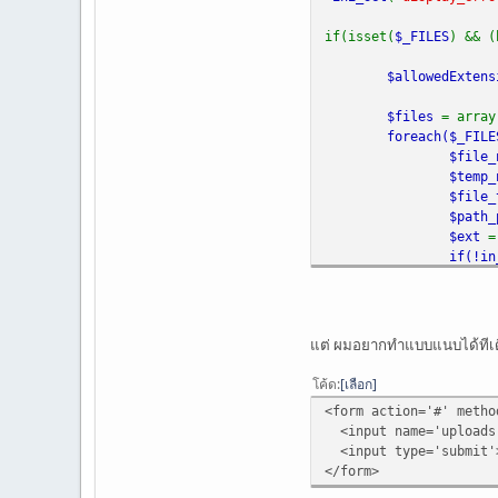
if(isset(
$_FILES
) && 
$allowedExten
$files
= array
foreach(
$_FIL
$file
$temp
$file
$path
$ext
if(!
in
}
array_
}
แต่ ผมอยากทำแบบแนบได้ทีเดียว
// email field
โค้ด
เลือก
$to
=
"เมล์ของค
<form action='#' metho
$from
=
"<<FRO
<input name='uploads[
$subject
=
"tes
<input type='submit'
$message
=
"th
</form>
$headers
=
"F