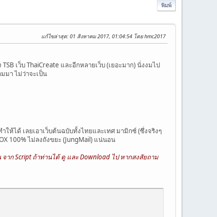
พิมพ์
แก้ไขล่าสุด
: 01 สิงหาคม 2017, 01:04:54 โดย hmc2017
อง TSB เว็บ ThaiCreate และอีกหลายเว็บ (เยอะมาก) นั่งงมไป
ตามมา ไม่ว่าจะเป็น
งทำให้ได้ เลยเอาเว็บต้นฉบับทั้งไทยและเทศ มามิกซ์ (ซึ่งจริงๆ
 INBOX 100% ไม่ลงถังขยะ (JungMail) แน่นอน
น จาก Script ถ้าท่านได้ ดู และ Download ไป หากสงสัยถาม