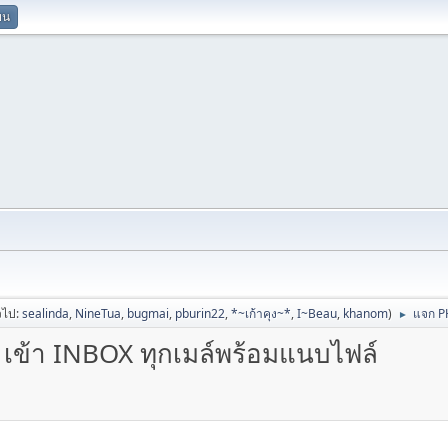
ยน
่วไป:
sealinda
,
NineTua
,
bugmai
,
pburin22
,
*~เก้าคุง~*
,
I~Beau
,
khanom
)
แจก PH
►
เข้า INBOX ทุกเมล์พร้อมแนบไฟล์