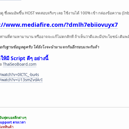
คุณได้ส่งพร้อมไฟล์แนบแล้วจ้า";
ดู ซึ่งผมอัพขึ้น HOST ทดสอบจริงๆ เลย ใช้งานได้ 100% เข้า กล่องข้อความ (Inb
ำเร็จ";
://www.mediafire.com/?dmlh7ebiiovuyx7
ท่านที่ตามหามานาน หรืออาจจะแก้ไม่ตกสักที ถ้าเห็นว่าดีและมีประโยชน์ เติมพ
่อกับฐานข้อมูลดูครับ ได้ยังไงจะนำมาแจกกันอีกรอบแระกันจ้า
ห้มี Script ดีๆ อย่างนี้
์ด
ThaiSeoBoard.com
/watch?v=0lCTC_-bu4s
m/watch?v=U13smZvdArI
ันฟุตบอลลีกต่างๆ
Support ตรงเวลา
โมทสินค้า