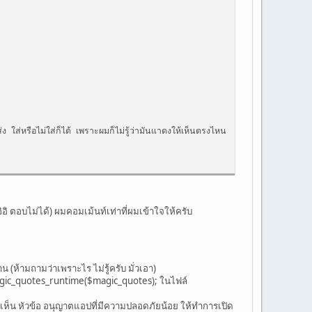
่ง ใส่หรือไม่ใส่ก็ได้ เพราะผมก็ไม่รู้ว่ามันแาดงให้เห็นตรงไหน
ที่แนบได้
ิ ตอบไม่ได้) ผมคอมเม้นท์เท่าที่ผมเข้าใจให้ครับ
ห้ามถามว่าเพราะไร ไม่รู้ครับ มั่วเอา)
gic_quotes_runtime($magic_quotes); ในไฟล์
ะเห็น หัวข้อ อนุญาตแอปที่มีความปลอดภัยน้อย ให้ทำการเปิด