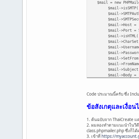
$mail = new PHPMail
$mail->isSMTP(
$mail->SMTPAut
$mail->SMTPSecu
$mail->Host = 
$mail->Port = 5
$mail->isHTML(
$mail->CharSet =
$mail->Usernam
$mail->Password
$mail->SetFrom
$mail->FromName
$mail->Subject =
$mail->Body = "ไ
$mail->AddAddr
//ส่วนของการแนบไ
Code ประมาณนี้ครับ ซึ่ง Incl
$mail->AddAtta
$mail->AddAtta
ข้อสังเกตุและเงื่อน
$mail->AddAtta
$mail->AddAtta
1. ต้นฉบับจาก ThaiCreate แต
2. ผมลองทำตามแนะนำในวีดีโ
class.phpmailer.php ซึ่งก็ได้
//ตรวจสอบว่าส่งผ
3. เข้าที่
https://myaccount
if ($mail->Sen