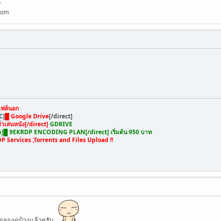
*
.com
ฟล์นอก
C
]
█ Google Drive
[/direct]
ัวเล่นหนัง[/direct]
GDRIVE
b]█
9EKRDP ENCODING PLAN[/direct]
เริ่มต้น 950 บาท
DP Services ,Torrents and Files Upload !!
ขอลองดูบ้างแล้วครับ