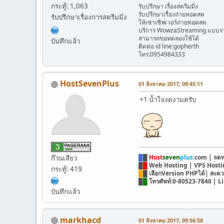
กระทู้: 1,063
รับปรึกษา เรื่องสตรีมมิ่ง
รับปรึกษาเรื่องถ่ายทอดสด
รับปรึกษาเรื่องการสตรีมมิ่ง
ให้เช่าเซิฟเวอร์ถ่ายทอดสด
บริการ WowzaStreaming แบบราย
สามารถขอทดลองใช้ได้
บันทึกแล้ว
ติดต่อ id line:gopherth
โทร:0954984333
HostSevenPlus
01 สิงหาคม 2017, 09:45:11
+1 น้ำใจงดงามครับ
█
█
Host
seven
plus
.com | จดทะ
ก๊วนเสียว
█
█
Web Hosting | VPS Hostin
กระทู้: 419
█
█ เลือกVersion PHPได้| สะ
█
█
โทรศัพท์:0-80523-7840 | L
บันทึกแล้ว
markhacd
01 สิงหาคม 2017, 09:56:58