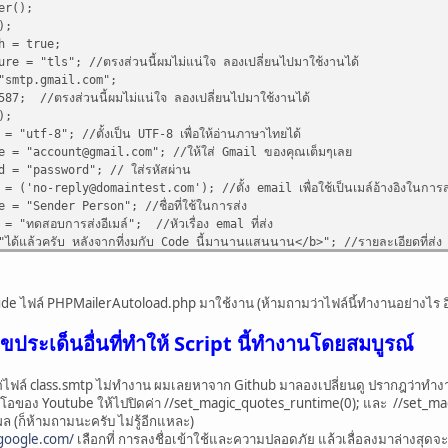
er();
);
h = true;
re = "tls"; //ตรงส่วนนี้ผมไม่แน่ใจ ลองเปลี่ยนไปมาใช้งานได้
"smtp.gmail.com";
87; //ตรงส่วนนี้ผมไม่แน่ใจ ลองเปลี่ยนไปมาใช้งานได้
);
 "utf-8"; //ตั้งเป็น UTF-8 เพื่อให้อ่านภาษาไทยได้
e = "
account@gmail.com
"; //ให้ใส่ Gmail ของคุณเต็มๆเลย
 = "password"; // ใส่รหัสผ่าน
 = ('
no-reply@domaintest.com
'); //ตั้ง email เพื่อใช้เป็นเมล์อ้างอิงในการส
 = "Sender Person"; //ชื่อที่ใช้ในการส่ง
 "ทดสอบการส่งอีเมล์"; //หัวเรื่อง emal ที่ส่ง
ด้แล้วครับ หลังจากที่งมกับ Code นี้มานานแสนนาน</b>"; //รายละเอียดที่ส่ง
ess('
itfeez.master@gmail.com
','Recive Name'); //อีเมล์และชื่อผู้รับ
ฟล์ ซึ่งทดสอบแล้วแนบได้จริงทั้งไฟล์ .rar , .jpg , png ซึ่งคงมีหลายนามสกุล
ude ไฟล์ PHPMailerAutoload.php มาใช้งาน (ห้ามถามว่าไฟล์นี้ทำงานอย่างไร อิอ
chment("files/1.rar");
chment("files/2.rar");
ไขประเด็นอื่นที่ทำให้ Script นี้ทำงานโดยสมบูรณ์
chment("files/1.jpg");
chment("files/2.png");
่ไฟล์ class.smtp ไม่ทำงาน ผมเลยหาจาก Github มาลองเปลี่ยนดู ปรากฎว่าทำงาน (
อของ Youtube ให้ไปปิดค่า //set_magic_quotes_runtime(0); และ //set_ma
ผล (ก็ห้ามถามนะครับ ไม่รู้อีกแหละ)
่านหรือไม่
.google.com/
เลือกที่ การลงชื่อเข้าใช้และความปลอดภัย แล้วเลื่อลงมาล่างสุดจ
d()){