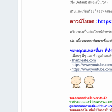
(ซึ่ง Default มันจะเป็น ปิด)
echo "ข้อความของ
}else{
ปรับแต่งเรียบร้อยก็ลองทดสอบ
echo "การส่งไม่ส
}
ดาวน์โหลด :
https
?>
หวังว่าคงเป็นประโยชน์สำหรับ
ปล. เดี๋ยวจะลองพัฒนาเชื่อมต
ขอบคุณแหล่งที่มา ที่ทำใ
- เพื่อนๆ พี่ๆ และ ข้อมูลในบอร
-
ThaiCreate.com
-
https://www.youtube.com
-
https://www.youtube.co
รับออกแบบป้ายโฆษณาสินค้า
ทำป้ายแบนเนอร์ ป้ายตารางแข่งข
ดูแลแฟนเพจรายเดือน มีทีมงาน 
รับตัดต่อวีดีโอ เพื่อใช้ในการโปร