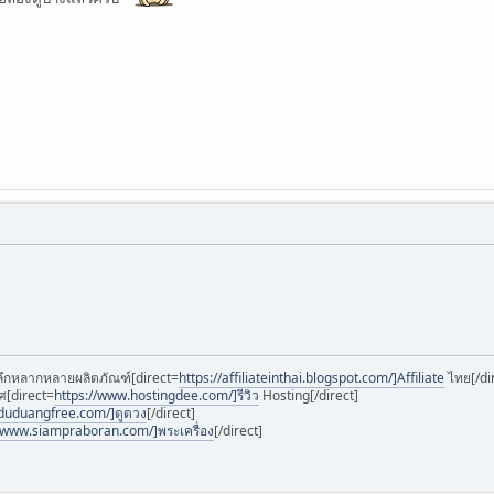
้นลึกหลากหลายผลิตภัณฑ์[direct=
https://affiliateinthai.blogspot.com/]Affiliate
ไทย[/di
ศ[direct=
https://www.hostingdee.com/]รีวิว
Hosting[/direct]
/duduangfree.com/]ดูดวง
[/direct]
//www.siampraboran.com/]พระเครื่อง
[/direct]