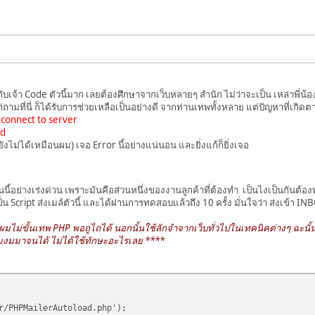
ับเจ้า Code ตัวนี้มาก เลยต้องศึกษาจากเว็บหลายๆ สำนัก ไม่ว่าจะเป็น เหล่าพี่น้
ไถ่ถามที่นี่ ก็ได้รับการช่วยเหลือเป็นอย่างดี จากท่านเทพทั้งหลาย แต่ปัญหาที่เกิด
 connect to server
ed
งยังไม่ได้เหมือนผม) เจอ Error นี้อย่างแน่นอน และยิ่งแก้ก็ยิ่งเจอ
ส่วนนี้อย่างเร่งด่วน เพราะมันคือส่วนหนึ่งของงานลูกค้าที่ต้องทำ เป็นไงเป็นกันต้อ
น Script ส่งเมล์ตัวนี้ และได้ผ่านการทดสอบแล้วถึง 10 ครั้ง มั่นใจว่า ส่งเข้า
มไม่ขั้นเทพ PHP พอถูไถได้ นอกนั้นใช้ลักจำจากเว็บทั่วไปในเทคนิคต่างๆ ฉะนั้
ผมงมมาจนได้ ไม่ได้ใช้ทักษะอะไรเลย ****
r/PHPMailerAutoload.php');