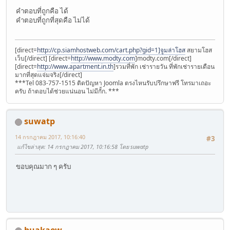
คำตอบที่ถูกคือ ได้
คำตอบที่ถูกที่สุดคือ ไม่ได้
[direct=
http://cp.siamhostweb.com/cart.php?gid=1]จูมล่าโฮส
สยามโฮส
เว็บ[/direct] [direct=
http://www.modty.com
]modty.com[/direct]
[direct=
http://www.apartment.in.th
]รวมที่พัก เช่ารายวัน ที่พักเช่ารายเดือน
มากที่สุดแจ่มจริง[/direct]
***Tel 083-757-1515 ติดปัญหา Joomla ตรงไหนรับปรึกษาฟรี โทรมาเถอะ
ครับ ถ้าตอบได้ช่วยแน่นอน ไม่มีกั้ก. ***
suwatp
14 กรกฎาคม 2017, 10:16:40
#3
แก้ไขล่าสุด
: 14 กรกฎาคม 2017, 10:16:58 โดย suwatp
ขอบคุณมาก ๆ ครับ