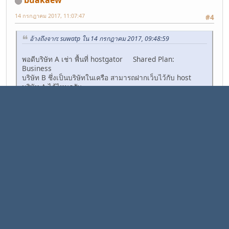
buakaew
14 กรกฎาคม 2017, 11:07:47
#4
อ้างถึงจาก: suwatp ใน 14 กรกฎาคม 2017, 09:48:59
พอดีบริษัท A เช่า พื้นที่ hostgator Shared Plan:
Business
บริษัท B ชึ่งเป็นบริษัทในเครือ สามารถฝากเว็บไว้กับ host
บริษัท A ได้ไหมครับ
ได้ครับ
Affiliate ไทยจ่ายจริงกินหลายชั้นลึกหลากหลาย
ผลิตภัณฑ์[direct=
https://affiliateinthai.blogspot.com/]Affiliate
ไทย[/direct]
รีวิว คูปองฟรี Hosting ไทยและ
เทศ[direct=
https://www.hostingdee.com/]รีวิว
Hosting[/direct]
ดูดวงออนไลน์ฟรี[direct=
https://duduangfree.com/]ดูดวง
[/direct]
พระเครื่องออนไลน์[direct=
http://www.siampraboran.com/]พระ
เครื่อง
[/direct]