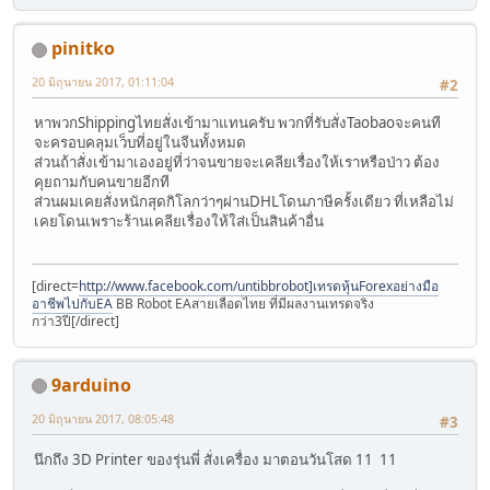
pinitko
20 มิถุนายน 2017, 01:11:04
#2
หาพวกShippingไทยสั่งเข้ามาแทนครับ พวกที่รับสั่งTaobaoจะคนที
จะครอบคลุมเว็บที่อยู่ในจีนทั้งหมด
ส่วนถ้าสั่งเข้ามาเองอยู่ที่ว่าจนขายจะเคลียเรื่องให้เราหรือป่าว ต้อง
คุยถามกับคนขายอีกที
ส่วนผมเคยสั่งหนักสุดกิโลกว่าๆผ่านDHLโดนภาษีครั้งเดียว ที่เหลือไม่
เคยโดนเพราะร้านเคลียเรื่องให้ใส่เป็นสินค้าอื่น
[direct=
http://www.facebook.com/untibbrobot]เทรดหุ้นForexอย่างมือ
อาชีพไปกับEA
BB Robot EAสายเลือดไทย ที่มีผลงานเทรดจริง
กว่า3ปี[/direct]
9arduino
20 มิถุนายน 2017, 08:05:48
#3
นึกถึง 3D Printer ของรุ่นพี่ สั่งเครื่อง มาตอนวันโสด 11 11