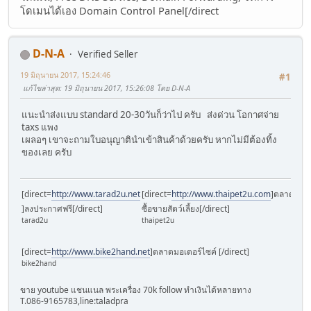
โดเมนได้เอง Domain Control Panel[/direct
D-N-A
Verified Seller
19 มิถุนายน 2017, 15:24:46
#1
แก้ไขล่าสุด
: 19 มิถุนายน 2017, 15:26:08 โดย D-N-A
แนะนำส่งแบบ standard 20-30วันก็ว่าไป ครับ ส่งด่วน โอกาศจ่าย
taxs แพง
เผลอๆ เขาจะถามใบอนุญาตินำเข้าสินค้าด้วยครับ หากไม่มีต้องทิ้ง
ของเลย ครับ
[direct=
http://www.tarad2u.net
[direct=
http://www.thaipet2u.com
]ตลาด
[dir
pra
]ลงประกาศฟรี[/direct]
ซื้อขายสัตว์เลี้ยง[/direct]
เครื
tarad2u
thaipet2u
พระเค
[direct=
http://www.bike2hand.net
]ตลาดมอเตอร์ไซค์ [/direct]
bike2hand
ขาย youtube แชนแนล พระเครื่อง 70k follow ทำเงินได้หลายทาง
T.086-9165783,line:taladpra