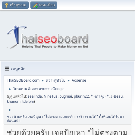
เข้าสู่ระบบ
ลงทะเบียน
เมนูหลัก
ThaiSEOBoard.com
ความรู้ทั่วไป
Adsense
►
►
โดนแบน & จดหมายจาก Google
►
(ผู้ดูแลทั่วไป:
sealinda
,
NineTua
,
bugmai
,
pburin22
,
*~เก้าคุง~*
,
I~Beau
,
khanom
,
tdelphi
)
►
ช่วยด้วยครับ เจอปัญหา "ไม่ตรงตามเกณฑ์การสร้างรายได้" ทั้งที่เคยได้รับมา
ก่อนหน้า
ช่วยด้วยครับ เจอปัญหา "ไม่ตรงตาม