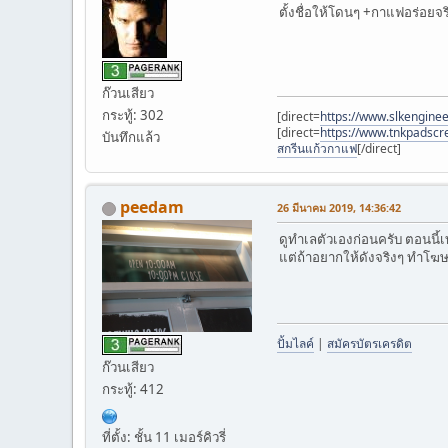
ตั้งชื่อให้โดนๆ +กาแฟอร่อยจร
ก๊วนเสียว
กระทู้: 302
[direct=
https://www.slkengine
[direct=
https://www.tnkp
บันทึกแล้ว
สกรีนแก้วกาแฟ
[/direct]
peedam
26 มีนาคม 2019, 14:36:42
ดูทำเลตัวเองก่อนครับ ตอนนี
แต่ถ้าอยากให้ดังจริงๆ ทำโฆษณ
ปั้มไลค์
|
สมัครบัตรเครดิต
ก๊วนเสียว
กระทู้: 412
ที่ตั้ง: ชั้น 11 เมอร์คิวรี่