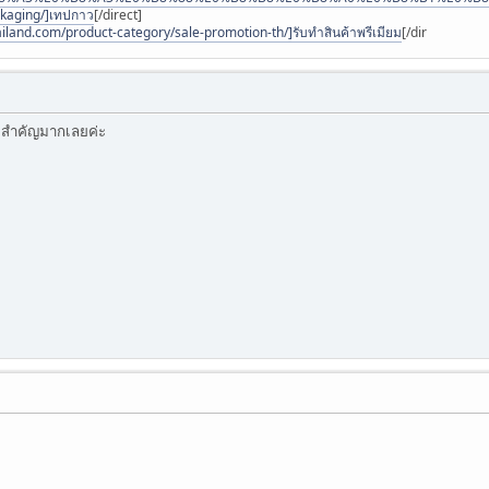
ckaging/]เทปกาว
[/direct]
iland.com/product-category/sale-promotion-th/]รับทำสินค้าพรีเมียม
[/dir
ก สำคัญมากเลยค่ะ