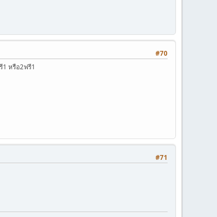
#70
ี1 หรือ2ฟรี1
#71