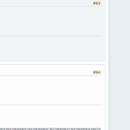
#63
#64
8%93%E0%B8%91%E0%B9%8C%E0%B9%81%E0%B8%A5%E0%B8%B0%E0%B8%8