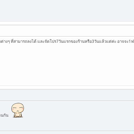
อต่างๆ ที่สามารถลงได้ และจัดโปร7วันแรกของร้านหรือ3วันแล้วแต่ค่ะ อาจจะ1ฟร
ือนกัน