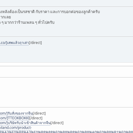
วงหลังต้องเป็นรสชาติ กับราคา และการบอกต่อของลูกค้าครับ
มากเลย
ๆ มากกว่าร้านเพลน ๆ ทั่วไปครับ
co/]เสพแล้วฤาเล่า
[/direct]
om/]รับสั่งของจากจีน
[/direct]
.com/]TTEOKBOKKI
[/direct]
om/]บริษัทรับนำเข้าสินค้าจากจีน
[/direct]
ailand.com/product-
%B8%A3%E0%B8%A3%E0%B8%88%E0%B8%B8%E0%B8%A0%E0%B8%B1%E0%B