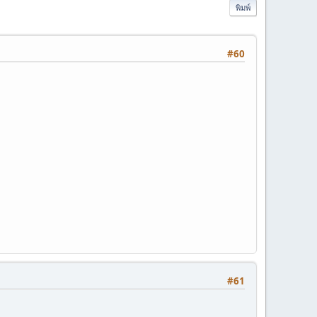
พิมพ์
#60
#61