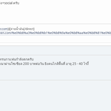
ิง+social ครับ
er.com
]ตู้จ่ายน้ำมัน[/direct]
adscreen.com/%e0%b8%a3%e0%b8%b1%e0%b8%9a%e0%b8%aa%e0%b8%81%
้เทรนกาแฟนกำลังตกครับ
าผ่านโซเชียล 200 บาทต่อวัน ยิงคนไกล้พื้นที่ อายุ 25 - 40 ไรงี้