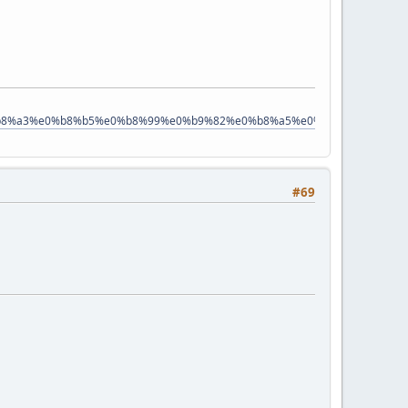
e0%b8%a3%e0%b8%b5%e0%b8%99%e0%b9%82%e0%b8%a5%e0%b9%82%e0%b8
#69