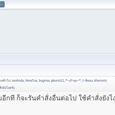
ยน
ูแลทั่วไป:
sealinda
,
NineTua
,
bugmai
,
pburin22
,
*~เก้าคุง~*
,
I~Beau
,
khanom
)
ั่งยังไงครับ
ีกที ก็จะรันคำสั่งอื่นต่อไป ใช้คำสั่งยังไ