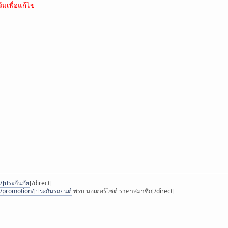
์มเพื่อแก้ไข
]ประกันภัย
[/direct]
/promotion/]ประกันรถยนต์
พรบ มอเตอร์ไซต์ ราคาสมาชิก[/direct]