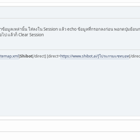
้อมูลเหล่านั้น ใส่ลงใน Session แล้ว echo ข้อมูลที่กรอกลงก่อน พอกดปุ่มย้อนก
่อไป แล้วก็ Clear Session
sitemap.xml
]
Shibot
[/direct] [direct=
https://www.shibot.ai/]โปรแกรมแชทบอท
[/dire