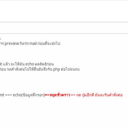
น
 การ preview form mail ก่อนที่จะส่งไป
bmit แล้ว จะให้มัน echo ผลลัพธ์ก่อน
นก่อน รอคำสั่งต่อไปให้ยื่นยันจึงรัน php ต่อไปจนจบ
it ==> echo(ข้อมูลที่กรอก)
=>หยุดชั่วคราว
=> กด ปุ่มอีกที มันจะรันคำสั่งต่อ