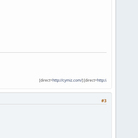
[direct=
http://cymiz.com/
]
[direct=
http://vir9.com
]
[/direct][/direct]
.
.
#3