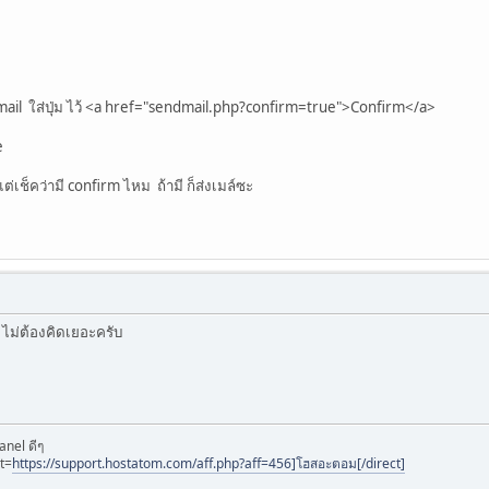
mail ใส่ปุ่ม ไว้ <a href="sendmail.php?confirm=true">Confirm</a>
e
่เช็คว่ามี confirm ไหม ถ้ามี ก็ส่งเมล์ซะ
 ไม่ต้องคิดเยอะครับ
anel ดีๆ
t=
https://support.hostatom.com/aff.php?aff=456]โฮสอะตอม[/direct]