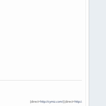
[direct=
http://cymiz.com/
]
[direct=
http://vir9.com
]
[/direct][/direct]
.
.