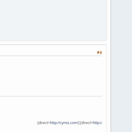
#4
[direct=
http://cymiz.com/
]
[direct=
http://vir9.com
]
[/direct][/direct]
.
.