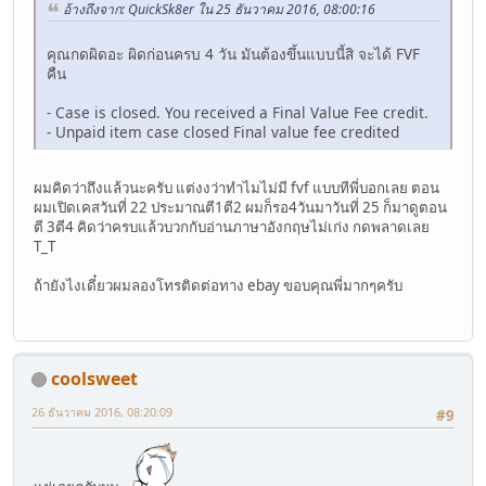
อ้างถึงจาก: QuickSk8er ใน 25 ธันวาคม 2016, 08:00:16
คุณกดผิดอะ ผิดก่อนครบ 4 วัน มันต้องขึ้นแบบนี้สิ จะได้ FVF
คืน
- Case is closed. You received a Final Value Fee credit.
- Unpaid item case closed Final value fee credited
ผมคิดว่าถึงแล้วนะครับ แต่งงว่าทำไมไม่มี fvf แบบทีพี่บอกเลย ตอน
ผมเปิดเคสวันที่ 22 ประมาณตี1ตี2 ผมก็รอ4วันมาวันที่ 25 ก็มาดูตอน
ตี 3ตี4 คิดว่าครบแล้วบวกกับอ่านภาษาอังกฤษไม่เก่ง กดพลาดเลย
T_T
ถ้ายังไงเดี๋ยวผมลองโทรติดต่อทาง ebay ขอบคุณพี่มากๆครับ
coolsweet
26 ธันวาคม 2016, 08:20:09
#9