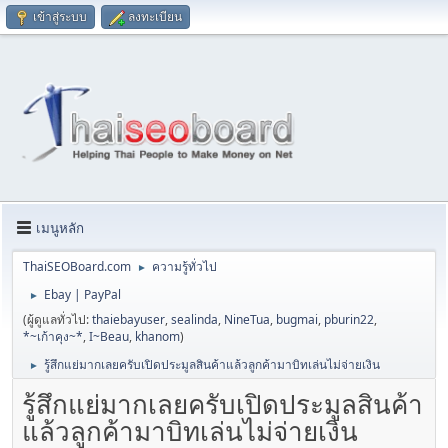
เข้าสู่ระบบ
ลงทะเบียน
เมนูหลัก
ThaiSEOBoard.com
ความรู้ทั่วไป
►
Ebay | PayPal
►
(ผู้ดูแลทั่วไป:
thaiebayuser
,
sealinda
,
NineTua
,
bugmai
,
pburin22
,
*~เก้าคุง~*
,
I~Beau
,
khanom
)
รู้สึกแย่มากเลยครับเปิดประมูลสินค้าแล้วลูกค้ามาบิทเล่นไม่จ่ายเงิน
►
รู้สึกแย่มากเลยครับเปิดประมูลสินค้า
แล้วลูกค้ามาบิทเล่นไม่จ่ายเงิน