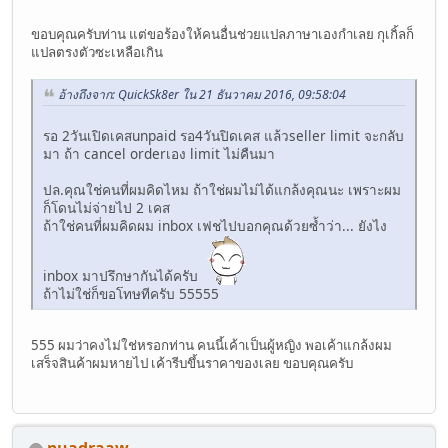
ขอบคุณครับท่าน แต่ขอร้องให้คนอื่นช่วยแปลภาษาเองกำเลย กุเกิ้ลก็
แปลตรงตัวซะเหลือเกิน
อ้างถึงจาก: QuickSk8er ใน 21 ธันวาคม 2016, 09:58:04
รอ 2วันเปิดเคสunpaid รอ4วันปิดเคส แล้วseller limit จะกลับ
มา ถ้า cancel orderเอง limit ไม่คืนมา
ปล.คุณใช่คนที่ผมคิดไหม ถ้าใช่ผมไม่ได้แกล้งคุณนะ เพราะผม
ก็โดนไม่จ่ายไป 2 เคส
ถ้าใช่คนที่ผมคิดผม inbox เฟชไปบอกคุณด้วยซ้ำว่า... ยังไง
inbox มาปรึกษากันได้ครับ
ถ้าไม่ใช่ก็ขอโทษทีครับ 55555
555 ผมว่าคงไม่ใช่หรอกท่าน คนนี้เค้าเป็นผู้หญิง พอเค้าแกล้งผม
เสร็จสินค้าผมหายไป เค้ารีบขึ้นราคาของเลย ขอบคุณครับ