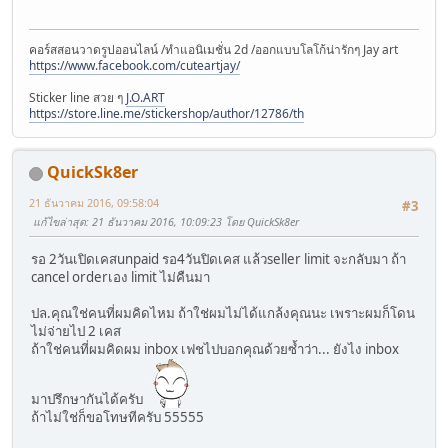
คอร์สสอนวาดรูปออนไลน์ /ทำแอนิเมชั่น 2d /ออกแบบโลโก้น่ารักๆ Jay art
https://www.facebook.com/cuteartjay/
Sticker line สวย ๆ
J.O.ART
https://store.line.me/stickershop/author/12786/th
QuickSk8er
21 ธันวาคม 2016, 09:58:04
#3
แก้ไขล่าสุด
: 21 ธันวาคม 2016, 10:09:23 โดย QuickSk8er
รอ 2วันเปิดเคสunpaid รอ4วันปิดเคส แล้วseller limit จะกลับมา ถ้า
cancel orderเอง limit ไม่คืนมา
ปล.คุณใช่คนที่ผมคิดไหม ถ้าใช่ผมไม่ได้แกล้งคุณนะ เพราะผมก็โดน
ไม่จ่ายไป 2 เคส
ถ้าใช่คนที่ผมคิดผม inbox เฟชไปบอกคุณด้วยซ้ำว่า... ยังไง inbox
มาปรึกษากันได้ครับ
ถ้าไม่ใช่ก็ขอโทษทีครับ 55555