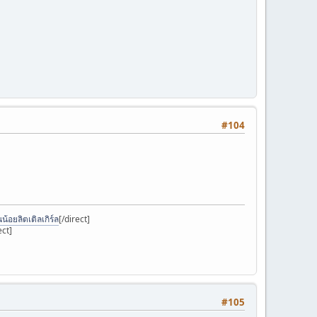
#104
้อยลิตเติลเกิร์ล
[/direct]
ect]
#105