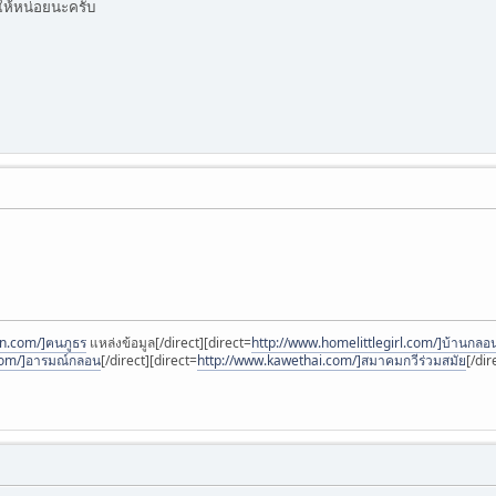
ห้หน่อยนะครับ
n.com/]ฅนภูธร
แหล่งข้อมูล[/direct][direct=
http://www.homelittlegirl.com/]บ้านกลอนน
com/]อารมณ์กลอน
[/direct][direct=
http://www.kawethai.com/]สมาคมกวีร่วมสมัย
[/dir