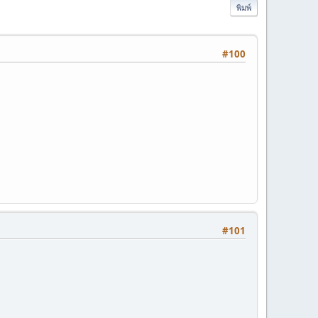
พิมพ์
#100
#101