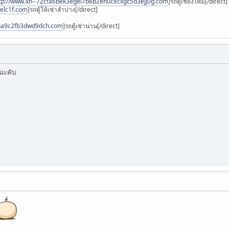
tp://www.xn--72cfa6bek3egei7b6b2eh0c8cxgc5d3ejj0g.com
]รถตู้เชียงใหม่[/direct]
elc1f.com
]รถตู้ให้เช่าลำปาง[/direct]
coa9c2fb3dwd9dch.com
]รถตู้เช่าน่าน[/direct]
นะคับ