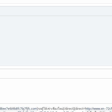
fd8ee7etb9b8fc7bj7fjfc.com
]รถตู้ให้เช่าเชียงใหม่[/direct][direct=
http://www.xn--72