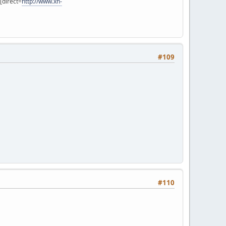
 [direct=
http://www.xn-
#109
#110