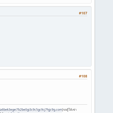
#107
#108
cfa6bek3egei7b2be0gi3c9c5gc9cj7hjjc9g.com
]รถตู้ให้เช่า