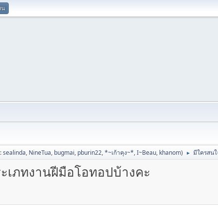
ยน
ป:
sealinda
,
NineTua
,
bugmai
,
pburin22
,
*~เก้าคุง~*
,
I~Beau
,
khanom
)
มีใครสนใ
►
ระเภทงานฝีมือโอทอปบ้างคะ