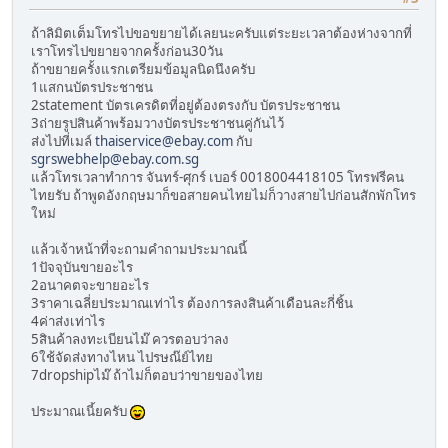
ถ้าลิมิตเต็มโทรไปขอขยายได้เลยนะครับแต่ระยะเวลาต้องห่างจากที่
เราโทรไปขยายจากครั้งก่อน30วัน
ถ้าขยายครั้งแรกเตรียมข้อมูลนิดนึงครับ
1แสกนบัตรประชาชน
2statement บัตรเครดิตที่อยู่ต้องตรงกับ บัตรประชาชน
3ถ่ายรูปสินค้าพร้อมวางบัตรประชาชนคู่กันไว้
ส่งไปที่เมล์
thaiservice@ebay.com
กับ
sgrswebhelp@ebay.com.sg
แล้วโทรเวลาทำการ จันทร์-ศุกร์ เบอร์ 0018004418105 โทรฟรีคน
ไทยรับ ถ้าพูดอังกฤษมาก็ขอสายคนไทยไม่ก็วางสายไปก่อนสักพักโทร
ใหม่
แล้วเจ้าหน้าที่จะถามคำถามประมาณนี้
1ปัจจุบันขายอะไร
2อนาคตจะขายอะไร
3ราคาเฉลี่ยประมาณเท่าไร ต้องการลงสินค้าเดือนละกี่ชิ้น
4ค่าส่งเท่าไร
5สินค้าลงทะเบียนไม๊ ควรตอบว่าลง
6ใช้จัดส่งทางไหน ไปรษณ๊ย์ไทย
7dropshipไม๊ ถ้าไม่ก็ตอบว่าขายของไทย
ประมาณเนี้ยครับ