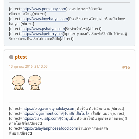
[direct=
http://www.pomsuay.com
]news Movie รีวิวหนัง
เที่ยว หาดใหญ่[/direct]
[direct=
http://www.lovehatyai.com
]กิน เที่ยว หาดใหญ่ ฝากร้านกับ love
hatyai [/direct]
[direct=
http://www.pshatyai.com
]รับทำเว็บไซต์[/direct]
[direct=
http://www.lipeferry.net
]lipeferry จองตั๋วเรือเฟอร์รี่ สปีดโบ้ทรถตู้
รับส่งสนามบิน เรือไปเกาะหลีเป๊ะ[/direct]
ptest
13 ตุลาคม 2016, 21:13:03
#16
[direct=
https://blog.varietyholiday.com
]ทัวร์จีน ทัวร์เวียดนาม[/direct]
[direct=
https://ncgarment.com/]รับผลิตเสื้อโปโล
เสื้อยืด หมวก[/direct]
[direct=
https://trakulsilp.com/]บัวปูนปั้น
หัว-เสาโรมัน ลูกกรง ศาลพระภูมิ
ศาลโมเดิร์น[/direct]
[direct=
https://talaylanphoseafood.com
]ร้านอาหารทะเลสด
พัทยา[/direct]