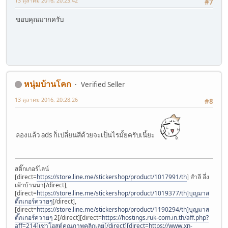
13 ตุลาคม 2016, 20:23:42
#7
ขอบคุณมากครับ
หนุ่มบ้านโคก
Verified Seller
13 ตุลาคม 2016, 20:28:26
#8
ลองแล้ว ads ก็เปลี่ยนสีด้วยจะเป็นไรมั้ยครับเนี้ยะ
สติ๊กเกอร์ไลน์
[direct=
https://store.line.me/stickershop/product/1017991/th
] สำลี อึ่ง
เพ้าบ้านนา[/direct],
[direct=
https://store.line.me/stickershop/product/1019377/th]บุญมาส
ติ๊กเกอร์ควายๆ
[/direct],
[direct=
https://store.line.me/stickershop/product/1190294/th]บุญมาส
ติ๊กเกอร์ควายๆ
2[/direct][direct=
https://hostings.ruk-com.in.th/aff.php?
aff=214]เช่าโฮสต์คุณภาพคลิกเลย[/direct][direct=https://www.xn-