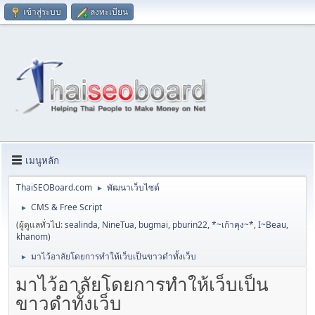
เข้าสู่ระบบ
ลงทะเบียน
เมนูหลัก
ThaiSEOBoard.com
พัฒนาเว็บไซต์
►
CMS & Free Script
►
(ผู้ดูแลทั่วไป:
sealinda
,
NineTua
,
bugmai
,
pburin22
,
*~เก้าคุง~*
,
I~Beau
,
khanom
)
มาไว้อาลัยโดยการทำให้เว็บเป็นขาวดำทั้งเว็บ
►
มาไว้อาลัยโดยการทำให้เว็บเป็น
ขาวดำทั้งเว็บ