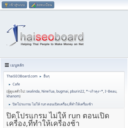
เข้าสู่ระบบ
ลงทะเบียน
เมนูหลัก
ThaiSEOBoard.com
อื่นๆ
►
Cafe
►
(ผู้ดูแลทั่วไป:
sealinda
,
NineTua
,
bugmai
,
pburin22
,
*~เก้าคุง~*
,
I~Beau
,
khanom
)
ปิดโปรแกรม ไม่ให้ run ตอนเปิดเครื่อง,ที่ทำให้เครื่องช้า
►
ปิดโปรแกรม ไม่ให้ run ตอนเปิด
เครื่อง,ที่ทำให้เครื่องช้า