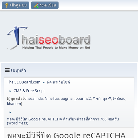
เข้าสู่ระบบ
ลงทะเบียน
เมนูหลัก
ThaiSEOBoard.com
พัฒนาเว็บไซต์
►
CMS & Free Script
►
(ผู้ดูแลทั่วไป:
sealinda
,
NineTua
,
bugmai
,
pburin22
,
*~เก้าคุง~*
,
I~Beau
,
khanom
)
►
พอจะมีวิธีปิด Google reCAPTCHA สำหรับหน้าจอที่ต่ำกว่า 768 มั้ยครับ
(WordPress)
พอจะมีวิธีปิด Google reCAPTCHA