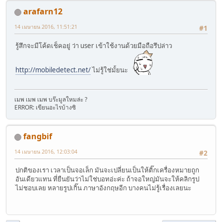
arafarn12
14 เมษายน 2016, 11:51:21
#1
รู้สึกจะมีโค้ดเช็คอยู่ ว่า user เข้าใช้งานด้วยมือถือรึปล่าว
http://mobiledetect.net/
ไม่รู้ใช่มั้ยนะ
เมพ เมพ เมพ บร๊ะมูลใหมล่ะ ?
ERROR: เขียนอะไรบ้างซิ
fangbif
14 เมษายน 2016, 12:03:04
#2
ปกติของเรา เวลาเป็นจอเล็ก มันจะเปลี่ยนเป็นให้ติ๊กเครื่องหมายถูก
อันเดียวแทน ที่ยืนยันว่าไม่ใช่บอทอ่ะค่ะ ถ้าจอใหญ่มันจะให้คลิกรูป
ไม่ชอบเลย หลายรูปเกิ๊น ภาษาอังกฤษอีก บางคนไม่รู้เรื่องเลยนะ