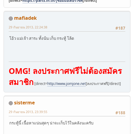
[direct=
https://parts.in.th/]ซ่อมมอเตอร์ไซค์
[/direct]
mafiadek
29 กันยายน 2013, 22:24:38
#187
โอ้ว แม่เจ้า สาระ ทั้งน้น เก็บ กระทู้ โล้ด
OMG! ลงประกาศฟรีไม่ต้องสมัคร
สมาชิก
[direct=
http://www.jomjone.net
]ลงประกาศฟรี[/direct]
sisterme
29 กันยายน 2013, 23:39:55
#188
กระทู้นี้ เนื้อหาแน่นสุดๆ น่าจะเก็บไว้ในคลังนะครับ