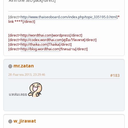
All in one SEO pack[/direct]
[direct=
http://www.thaiseoboard.com/index.php/topic,335195.0.html
]
****
link ****[/direct]
[direct=
http://wordthai.com
]wordpress[/direct]
[direct=
http://codex.wordthai.com
]คู่มือเวิร์ดเพรส[/direct]
[direct=
http://thaika.com
]Thaika[/direct]
[direct=
http://blog.wordthai.com
]รักคนอ่าน[/direct]
mr.zatan
28 กันยายน 2013, 23:29:46
#183
แหล่มเลยย
w_jirawat