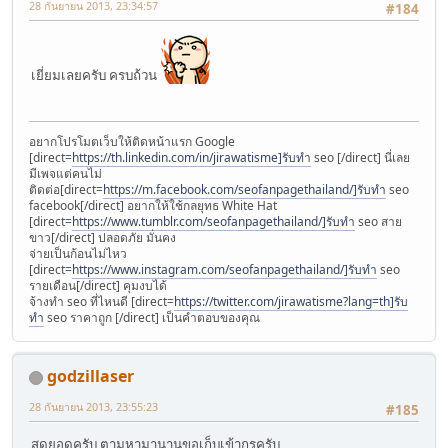
28 กันยายน 2013, 23:34:57
#184
เยี่ยมเลยครับ ครบถ้วน
อยากโปรโมตเว็บให้ติดหน้าแรก Google
[direct=
https://th.linkedin.com/in/jirawatisme]รับทำ
seo [/direct] นี่เลย
มีเพจแต่คนไม่
ติดต่อ[direct=
https://m.facebook.com/seofanpagethailand/]รับทำ
seo
facebook[/direct] อยากให้ใช้กลยุทธ White Hat
[direct=
https://www.tumblr.com/seofanpagethailand/]รับทำ
seo สาย
ขาว[/direct] ปลอดภัย มั่นคง
จ่ายเป็นก้อนไม่ไหว
[direct=
https://www.instagram.com/seofanpagethailand/]รับทำ
seo
รายเดือน[/direct] คุมงบได้
จ้างทำ seo ที่ไหนดี [direct=
https://twitter.com/jirawatisme?lang=th]รับ
ทำ
seo ราคาถูก [/direct] เป็นคำตอบของคุณ
godzillaser
28 กันยายน 2013, 23:55:23
#185
สุดยอดครับ ตามหามานานขอเก็บเข้ากรุครับ