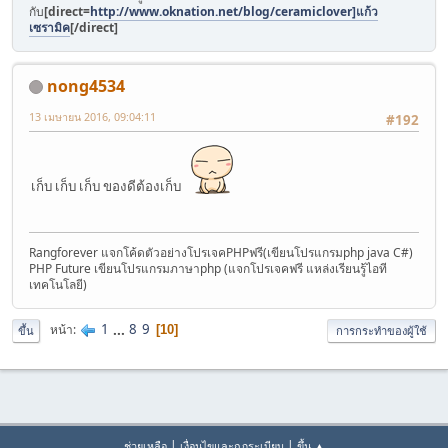
กับ
[direct=
http://www.oknation.net/blog/ceramiclover]แก้ว
เซรามิค
[/direct]
nong4534
13 เมษายน 2016, 09:04:11
#192
เก็บ เก็บ เก็บ ของดีต้องเก็บ
Rangforever แจกโค้ดตัวอย่างโปรเจคPHPฟรี(เขียนโปรแกรมphp java C#)
PHP Future เขียนโปรแกรมภาษาphp (แจกโปรเจคฟรี แหล่งเรียนรู้ไอที
เทคโนโลยี)
1
...
8
9
หน้า
10
ขึ้น
การกระทำของผู้ใช้
|
|
ช่วยเหลือ
เงื่อนไขและกฎระเบียบ
ขึ้น ▲