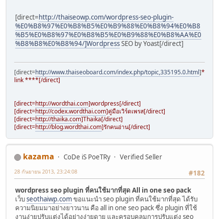
[direct=
http://thaiseowp.com/wordpress-seo-plugin-
%E0%B8%97%E0%B8%B5%E0%B9%88%E0%B8%94%E0%B8
%B5%E0%B8%97%E0%B8%B5%E0%B9%88%E0%B8%AA%E0
%B8%B8%E0%B8%94/]Wordpress
SEO by Yoast[/direct]
[direct=
http://www.thaiseoboard.com/index.php/topic,335195.0.html
]
****
link ****[/direct]
[direct=
http://wordthai.com
]wordpress[/direct]
[direct=
http://codex.wordthai.com
]คู่มือเวิร์ดเพรส[/direct]
[direct=
http://thaika.com
]Thaika[/direct]
[direct=
http://blog.wordthai.com
]รักคนอ่าน[/direct]
kazama
CoDe iS PoeTRy
Verified Seller
28 กันยายน 2013, 23:24:08
#182
wordpress seo plugin ที่คนใช้มากที่สุด All in one seo pack
เว็บ
seothaiwp.com
ขอแนะนำ seo plugin ที่คนใช้มากที่สุด ได้รับ
ความนิยมมาอย่างยาวนาน คือ all in one seo pack ซึ่ง plugin ที่ใช้
งานง่ายปรับแต่งได้อย่างง่ายดาย และครอบคลุมการปรับแต่ง seo