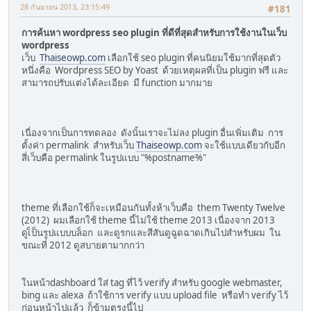
28 กันยายน 2013, 23:15:49
#181
การค้นหา wordpress seo plugin ที่ดีที่สุดสำหรับการใช้งานในเว็บ
wordpress
เว็บ
Thaiseowp.com
เลือกใช้ seo plugin ที่คนนิยมใช้มากที่สุดตัว
หนึ่งคือ Wordpress SEO by Yoast ด้วยเหตุผลที่เป็น plugin ฟรี และ
สามารถปรับแต่งได้ละเอียด มี function มากมาย
เนื่องจากเป็นการทดลอง ดังนั้นเราจะไม่ลง plugin อื่นเพิ่มเติม การ
ตั้งค่า permalink สำหรับเว็บ
Thaiseowp.com
จะใช้แบบเดียวกับอีก
สี่เว็บคือ permalink ในรูปแบบ "%postname%"
theme ที่เลือกใช้ก็จะเหมือนกันทั้งห้าเว็บคือ them Twenty Twelve
(2012) ผมเลือกใช้ theme นี้ไม่ใช้ theme 2013 เนื่องจาก 2013
ดูเ็ป็นรูปแบบบล็อก และดูรกและสีสันดูฉูดฉาดเกินไปสำหรับผม ใน
ขณะที่ 2012 ดูสบายตามากกว่า
ในหน้าdashboard ใส่ tag ที่ไว้ verify สำหรับ google webmaster,
bing และ alexa ถ้าใช้การ verify แบบ upload file หรือทำ verify ไว้
ก่อนหน้าไปแล้ว ก็ข้ามตรงนี้ไป