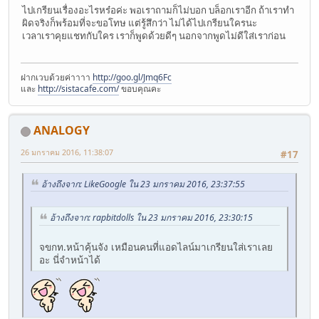
ไปเกรียนเรื่องอะไรหร๋อค่ะ พอเราถามก็ไม่บอก บล็อกเราอีก ถ้าเราทำ
ผิดจริงก็พร้อมที่จะขอโทษ แต่รู้สึกว่า ไม่ได้ไปเกรียนใครนะ
เวลาเราคุยแชทกับใคร เราก็พูดด้วยดีๆ นอกจากพูดไม่ดีใส่เราก่อน
ฝากเวบด้วยค่าาาา
http://goo.gl/Jmq6Fc
และ
http://sistacafe.com/
ขอบคุณคะ
ANALOGY
26 มกราคม 2016, 11:38:07
#17
อ้างถึงจาก: LikeGoogle ใน 23 มกราคม 2016, 23:37:55
อ้างถึงจาก: rapbitdolls ใน 23 มกราคม 2016, 23:30:15
จขกท.หน้าคุ้นจัง เหมือนคนที่แอดไลน์มาเกรียนใส่เราเลย
อะ นี่จำหน้าได้