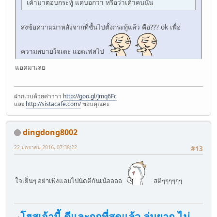
เค้ามาตอบกระทู้ แค่บอกว่า หรือว่าเค้าคนนั้น
ส่งข้อความมาหลังจากที่ชั้นไปตั้งกระทู้แล้ว คือ??? ok เพื่อ
ความสบายใจเดะ แอดเฟสไป
แอดมาเลย
ฝากเวบด้วยค่าาาา
http://goo.gl/Jmq6Fc
และ
http://sistacafe.com/
ขอบคุณคะ
dingdong8002
22 มกราคม 2016, 07:38:22
#13
ใจเย็นๆ อย่าเพิ่งแอบไปนัดตีกันเน้ออออ
สติๆๆๆๆๆๆ
โฮสเจ้านี้ ดีและถูกที่สุดแล้ว ล่มยาก ไม่