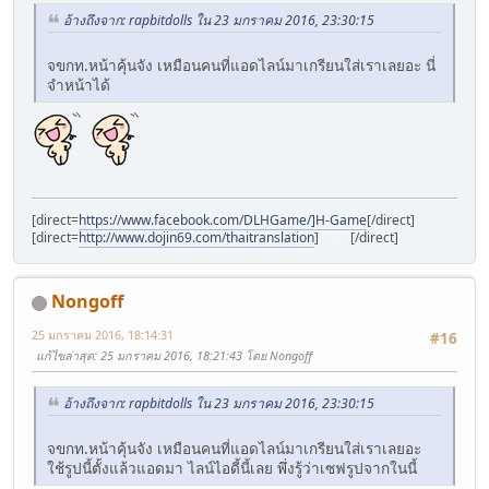
อ้างถึงจาก: rapbitdolls ใน 23 มกราคม 2016, 23:30:15
จขกท.หน้าคุ้นจัง เหมือนคนที่แอดไลน์มาเกรียนใส่เราเลยอะ นี่
จำหน้าได้
[direct=
https://www.facebook.com/DLHGame/]H-Game
[/direct]
[direct=
http://www.dojin69.com/thaitranslation
]
โดจิน
[/direct]
Nongoff
25 มกราคม 2016, 18:14:31
#16
แก้ไขล่าสุด
: 25 มกราคม 2016, 18:21:43 โดย Nongoff
อ้างถึงจาก: rapbitdolls ใน 23 มกราคม 2016, 23:30:15
จขกท.หน้าคุ้นจัง เหมือนคนที่แอดไลน์มาเกรียนใส่เราเลยอะ
ใช้รูปนี้ตั้งแล้วแอดมา ไลน์ไอดี้นี้เลย พึ่งรู้ว่าเซฟรูปจากในนี้