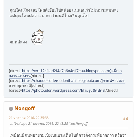
คุณโดนโกง เลยโพสต์เย๊อะไปหน่อย แน่นอนว่าไม่เหมาะสมหล่ะ
แต่คุณโดนต่อว่า.. มากกว่าคนที่โกงเงินคุณไป
ผมหล่ะ งง
[direct=
https://xn--12cfkad2f4a7a6o4eif7eua.blogspot.com/]แพ็กเก
จงานแต่งงาน
[/direct]
[direct=
https://chaodoicoffee-udonthani.blogspot.com/]กาแฟชาวดอย
สาขาอุดรธานี[/direct]
[direct=
https://photoudon.wordpress.com/]ถ่ายรูปติดบัตร
[/direct]
Nongoff
21 มกราคม 2016, 22:35:33
#4
แก้ไขล่าสุด
: 21 มกราคม 2016, 22:43:28 โดย Nongoff
เหมือนมีคนพยายามเบี่งเบนประเด็นไปที่การตั้งกระทุ้มากกว่า หรือว่า