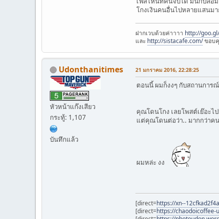
เฟสไหนที่คนจับได้ มันก็ปลอมเ
โกงเงินคนอื่นไปหลายแสนมาก เ
ฝากเวบด้วยค่าาาา
http://goo.g
และ
http://sistacafe.com/
ขอบค
Udonthanitimes
21 มกราคม 2016, 22:28:25
ตอนนี้ ผมก็งงๆ กับสถานการณ์
หัวหน้าแก๊งเสียว
คุณโดนโกง เลยโพสต์เย๊อะไป
กระทู้: 1,107
แต่คุณโดนต่อว่า.. มากกว่าคน
บันทึกแล้ว
ผมหล่ะ งง
[direct=
https://xn--12cfkad2f
[direct=
https://chaodoicoffee
[direct=
https://photoudon.word