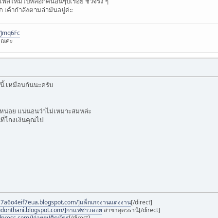
ฟสใหม่ไปหลอกคนอื่นๆปเรื่อย ชั่วจริง ๆ
ค้ากำลังตามล่ามันอยู่ค่ะ
l/Jmq6Fc
ุณคะ
นี้ เหมือนกันนะครับ
หน่อย แน่นอนว่าไม่เหมาะสมหล่ะ
ที่โกงเงินคุณไป
4a7a6o4eif7eua.blogspot.com/]แพ็กเกจงานแต่งงาน
[/direct]
-udonthani.blogspot.com/]กาแฟชาวดอย
สาขาอุดรธานี[/direct]
press.com/]ถ่ายรูปติดบัตร
[/direct]