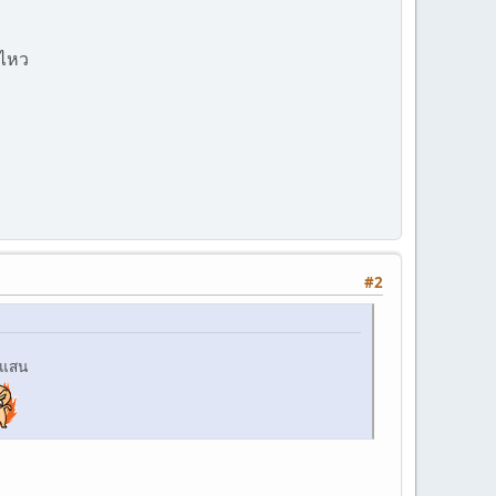
นไหว
#2
ยแสน