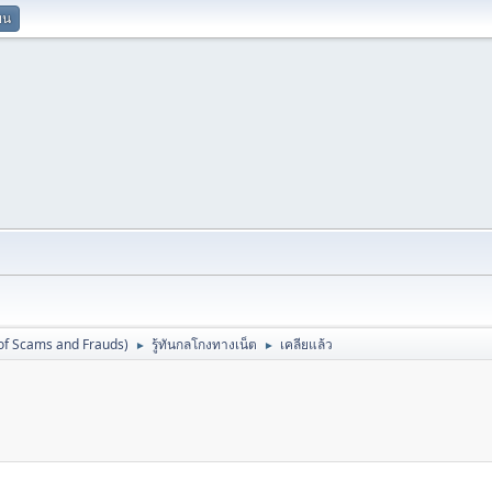
ยน
 of Scams and Frauds)
รู้ทันกลโกงทางเน็ต
เคลียแล้ว
►
►