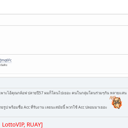
l/Jmq6Fc
ุณคะ
ยเฉพาะไอ้คุณกล์อฟ ปลายปี57 ผมก็โดนไปเยอะ คนในกลุ่มโดนร่วมๆกัน หลายแสน
ายรูป พร้อมชื่อ Acc ที่รับงาน เลยนะสมัยนี้ พวกใช้ Acc ปลอมมาเยอะ
ย LottoVIP, RUAY]