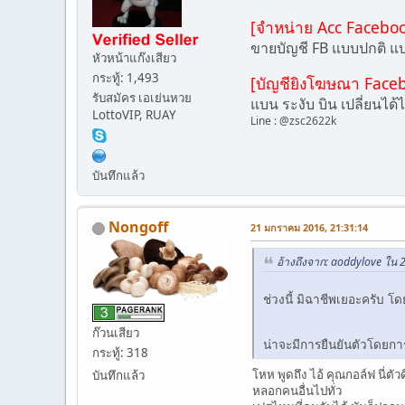
[จำหน่าย Acc Faceboo
ขายบัญชี FB แบบปกติ แบ
หัวหน้าแก๊งเสียว
กระทู้: 1,493
[บัญชียิงโฆษณา Facebo
รับสมัคร เอเย่นหวย
แบน ระงับ บิน เปลี่ยนได้
LottoVIP, RUAY
Line : @zsc2622k
บันทึกแล้ว
Nongoff
21 มกราคม 2016, 21:31:14
อ้างถึงจาก: aoddylove ใน
ช่วงนี้ มิฉาชีพเยอะครับ
ก๊วนเสียว
น่าจะมีการยืนยันตัวโดยกา
กระทู้: 318
โหห พูดถึง ไอ้ คุณกอล์ฟ นี่ต
บันทึกแล้ว
หลอกคนอื่นไปทั่ว