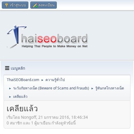
เข้าสู่ระบบ
ลงทะเบียน
เมนูหลัก
ThaiSEOBoard.com
ความรู้ทั่วไป
►
ระวังภัยทางเน็ต (Beware of Scams and Frauds)
รู้ทันกลโกงทางเน็ต
►
►
เคลียแล้ว
►
เคลียแล้ว
เริ่มโดย Nongoff, 21 มกราคม 2016, 18:46:34
0 สมาชิก และ 1 ผู้มาเยือน กำลังดูหัวข้อนี้