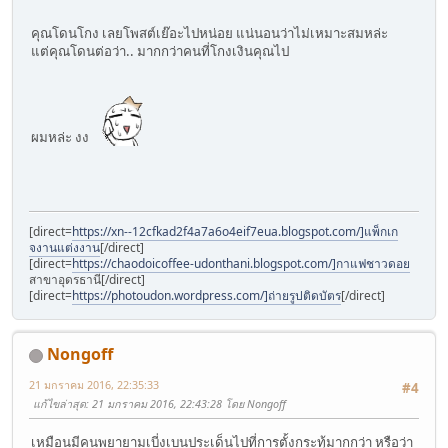
คุณโดนโกง เลยโพสต์เย๊อะไปหน่อย แน่นอนว่าไม่เหมาะสมหล่ะ
แต่คุณโดนต่อว่า.. มากกว่าคนที่โกงเงินคุณไป
ผมหล่ะ งง
[direct=
https://xn--12cfkad2f4a7a6o4eif7eua.blogspot.com/]แพ็กเก
จงานแต่งงาน
[/direct]
[direct=
https://chaodoicoffee-udonthani.blogspot.com/]กาแฟชาวดอย
สาขาอุดรธานี[/direct]
[direct=
https://photoudon.wordpress.com/]ถ่ายรูปติดบัตร
[/direct]
Nongoff
21 มกราคม 2016, 22:35:33
#4
แก้ไขล่าสุด
: 21 มกราคม 2016, 22:43:28 โดย Nongoff
เหมือนมีคนพยายามเบี่งเบนประเด็นไปที่การตั้งกระทุ้มากกว่า หรือว่า