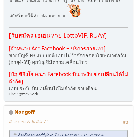
น่าจะมีการยืนยันตัวโดยการถ่ายรูป พร้อมชื่อ Acc ที่รับงาน เลยนะ
สมัยนี้ พวกใช้ Acc ปลอมมาเยอะ
[รับสมัคร เอเย่นหวย LottoVIP, RUAY]
[จำหน่าย Acc Facebook + บริการสายเทา]
ขายบัญชี FB แบบปกติ แบบไม่จำกัดยอดลงโฆษณาต่อวัน
(อายุ4-8ปี) ทุกบัญชีมีความเคลื่อนไหว
[บัญชียิงโฆษณา Facebook บิน ระงับ ขอเปลี่ยนได้ไม่
จำกัด]
แบน ระงับ บิน เปลี่ยนได้ไม่จำกัด รายเดือน
Line : @zsc2622k
Nongoff
21 มกราคม 2016, 21:31:14
#2
อ้างถึงจาก: aoddylove ใน 21 มกราคม 2016, 21:05:38