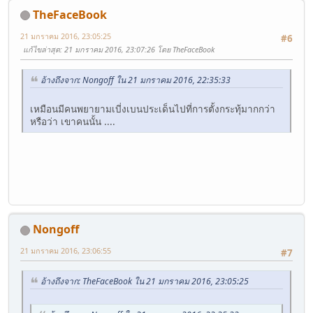
TheFaceBook
21 มกราคม 2016, 23:05:25
#6
แก้ไขล่าสุด
: 21 มกราคม 2016, 23:07:26 โดย TheFaceBook
อ้างถึงจาก: Nongoff ใน 21 มกราคม 2016, 22:35:33
เหมือนมีคนพยายามเบี่งเบนประเด็นไปที่การตั้งกระทุ้มากกว่า
หรือว่า เขาคนนั้น ....
Nongoff
21 มกราคม 2016, 23:06:55
#7
อ้างถึงจาก: TheFaceBook ใน 21 มกราคม 2016, 23:05:25