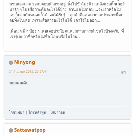
นานสองนาน รอจะตอบคำถามอยู่ นิ่งไปชั่วโมงนึง แกล้งส่งสติ๊กเกอร์
น่ารัก ๆ ไป เผื่อกระตุ้นอะไรได้บ้าง อ่านแต่ไม่ตอบ....จะเอาหรือไม่
เอาก็บอกกันหน่อยก็ได้ จะได้รับรู้... ลูกค้าที่แอดมาถามประเภทนี้ผม
ลบทิ้งไปเลย เพราะสื่อสารอะไรไม่ได้ เดาใจไม่ออก...
เพื่อน ๆ พี่ ๆ น้อง ๆ เคยเจอประโยคและสถานการณ์เช่นไรบ้างครับ ที่
เรารู้เลยว่าซื้อหรือไม่ซื้อ โอนหรือไม่โอน..
Ninyong
24 กันยายน 2015, 23:57:44
#1
ขอบคุณคับ
ไก่ชนพม่า
|
ไก่ชนลำพูน
|
ไก่ป่าก๋อย
Sattawatpop