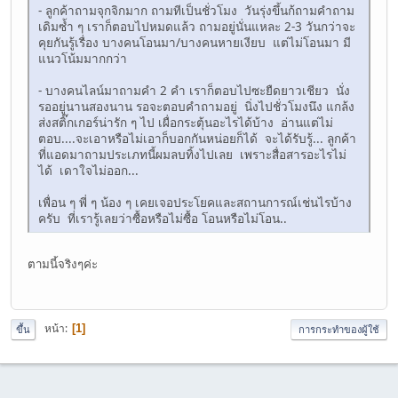
- ลูกค้าถามจุกจิกมาก ถามทีเป็นชั่วโมง วันรุ่งขึ้นก้ถามคำถาม
เดิมซ้ำ ๆ เราก็ตอบไปหมดแล้ว ถามอยู่นั่นแหละ 2-3 วันกว่าจะ
คุยกันรู้เรื่อง บางคนโอนมา/บางคนหายเงียบ แต่ไม่โอนมา มี
แนวโน้มมากกว่า
- บางคนไลน์มาถามคำ 2 คำ เราก็ตอบไปซะยืดยาวเชียว นั่ง
รออยู่นานสองนาน รอจะตอบคำถามอยู่ นิ่งไปชั่วโมงนึง แกล้ง
ส่งสติ๊กเกอร์น่ารัก ๆ ไป เผื่อกระตุ้นอะไรได้บ้าง อ่านแต่ไม่
ตอบ....จะเอาหรือไม่เอาก็บอกกันหน่อยก็ได้ จะได้รับรู้... ลูกค้า
ที่แอดมาถามประเภทนี้ผมลบทิ้งไปเลย เพราะสื่อสารอะไรไม่
ได้ เดาใจไม่ออก...
เพื่อน ๆ พี่ ๆ น้อง ๆ เคยเจอประโยคและสถานการณ์เช่นไรบ้าง
ครับ ที่เรารู้เลยว่าซื้อหรือไม่ซื้อ โอนหรือไม่โอน..
ตามนี้จริงๆค่ะ
หน้า
1
ขึ้น
การกระทำของผู้ใช้