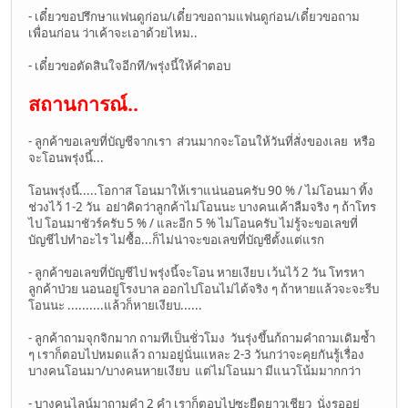
- เดี๋ยวขอปรึกษาแฟนดูก่อน/เดี๋ยวขอถามแฟนดูก่อน/เดี๋ยวขอถาม
เพื่อนก่อน ว่าเค้าจะเอาด้วยไหม..
- เดี๋ยวขอตัดสินใจอีกที/พรุ่งนี้ให้คำตอบ
สถานการณ์..
- ลูกค้าขอเลขที่บัญชีจากเรา ส่วนมากจะโอนให้วันที่สั่งของเลย หรือ
จะโอนพรุ่งนี้...
โอนพรุ่งนี้.....โอกาส โอนมาให้เราแน่นอนครับ 90 % / ไม่โอนมา ทิ้ง
ช่วงไว้ 1-2 วัน อย่าคิดว่าลูกค้าไม่โอนนะ บางคนเค้าลืมจริง ๆ ถ้าโทร
ไป โอนมาชัวร์ครับ 5 % / และอีก 5 % ไม่โอนครับ ไม่รู้จะขอเลขที่
บัญชีไปทำอะไร ไม่ซื้อ...ก็ไม่น่าจะขอเลขที่บัญชีตั้งแต่แรก
- ลูกค้าขอเลขที่บัญชีไป พรุ่งนี้จะโอน หายเงียบ เว้นไว้ 2 วัน โทรหา
ลูกค้าป่วย นอนอยู่โรงบาล ออกไปโอนไม่ได้จริง ๆ ถ้าหายแล้วจะจะรีบ
โอนนะ ..........แล้วก็หายเงียบ......
- ลูกค้าถามจุกจิกมาก ถามทีเป็นชั่วโมง วันรุ่งขึ้นก้ถามคำถามเดิมซ้ำ
ๆ เราก็ตอบไปหมดแล้ว ถามอยู่นั่นแหละ 2-3 วันกว่าจะคุยกันรู้เรื่อง
บางคนโอนมา/บางคนหายเงียบ แต่ไม่โอนมา มีแนวโน้มมากกว่า
- บางคนไลน์มาถามคำ 2 คำ เราก็ตอบไปซะยืดยาวเชียว นั่งรออยู่