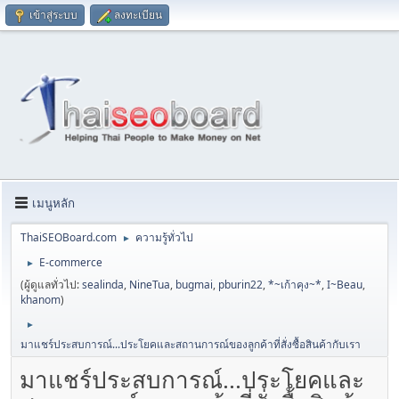
เข้าสู่ระบบ
ลงทะเบียน
เมนูหลัก
ThaiSEOBoard.com
ความรู้ทั่วไป
►
E-commerce
►
(ผู้ดูแลทั่วไป:
sealinda
,
NineTua
,
bugmai
,
pburin22
,
*~เก้าคุง~*
,
I~Beau
,
khanom
)
►
มาแชร์ประสบการณ์...ประโยคและสถานการณ์ของลูกค้าที่สั่งซื้อสินค้ากับเรา
มาแชร์ประสบการณ์...ประโยคและ