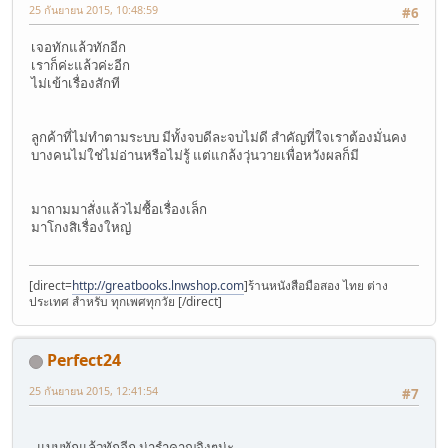
25 กันยายน 2015, 10:48:59
#6
เจอทักแล้วทักอีก
เราก็ค่ะแล้วค่ะอีก
ไม่เข้าเรื่องสักที
ลูกค้าที่ไม่ทำตามระบบ มีทั้งจบดีละจบไม่ดี สำคัญที่ใจเราต้องมั่นคง
บางคนไม่ใช่ไม่อ่านหรือไม่รู้ แต่แกล้งวุ่นวายเพื่อหวังผลก็มี
มาถามมาสั่งแล้วไม่ซื้อเรื่องเล็ก
มาโกงสิเรื่องใหญ่
[direct=
http://greatbooks.lnwshop.com
]ร้านหนังสือมือสอง ไทย ต่าง
ประเทศ สำหรับ ทุกเพศทุกวัย [/direct]
Perfect24
25 กันยายน 2015, 12:41:54
#7
แบบทักแล้วทักอีก น่ารำคาญจิงๆน่ะ