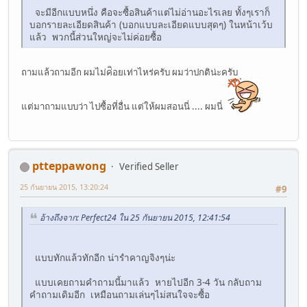
จะมีอีกแบบหนึ่ง คือจะซื้อสินค้าแต่ไม่อ่านอะไรเลย ทั้งๆเราก็
บอกรายละเอียดสินค้า (บอกแบบละเอียดแบบสุดๆ) ในหน้าเว้บ
แล้ว พวกนี้ส่วนใหญ่จะไม่ค่อยซื้อ
ถามแล้วถามอีก ผมไม่ค่ิอยเท่าไหร่ครับ ผมว่าปกติน่ะครับ
แต่มาถามแบบว่า ไปซื้อที่อื่น แต่ให้ผมสอนนี่ .... ผมนี่
ptteppawong
Verified Seller
25 กันยายน 2015, 13:20:24
#9
อ้างถึงจาก: Perfect24 ใน 25 กันยายน 2015, 12:41:54
แบบทักแล้วทักอีก น่ารำคาญจิงๆน่ะ
แบบเคยถามคำถามนี้มาแล้ว หายไปอีก 3-4 วัน กลับถาม
คำถามเดิมอีก เหมือนถามเล่นๆไม่สนใจจะซื้อ