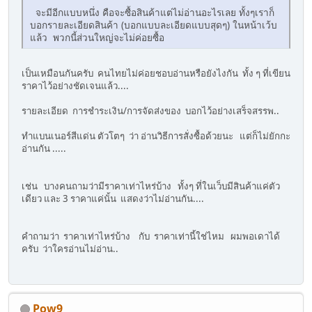
จะมีอีกแบบหนึ่ง คือจะซื้อสินค้าแต่ไม่อ่านอะไรเลย ทั้งๆเราก็
บอกรายละเอียดสินค้า (บอกแบบละเอียดแบบสุดๆ) ในหน้าเว้บ
แล้ว พวกนี้ส่วนใหญ่จะไม่ค่อยซื้อ
เป็นเหมือนกันครับ คนไทยไม่ค่อยชอบอ่านหรือยังไงกัน ทั้ง ๆ ที่เขียน
ราคาไว้อย่างชัดเจนแล้ว....
รายละเอียด การชำระเงิน/การจัดส่งของ บอกไว้อย่างเสร็จสรรพ..
ทำแบนเนอร์สีแด่น ตัวโตๆ ว่า อ่านวิธีการสั่งซื้อด้วยนะ แต่ก็ไม่ยักกะ
อ่านกัน .....
เช่น บางคนถามว่ามีราคาเท่าไหร่บ้าง ทั้งๆ ที่ในเว็บมีสินค้าแค่ตัว
เดียว และ 3 ราคาแค่นั้น แสดงว่าไม่อ่านกัน....
คำถามว่า ราคาเท่าไหร่บ้าง กับ ราคาเท่านี้ใช่ไหม ผมพอเดาได้
ครับ ว่าใครอ่านไม่อ่าน..
Pow9