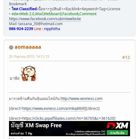
Bookmark
•
โพส Classified
เนื้อหา+รูปสินค้า+Backlink+Keyword+Tag+License
•
สมัครWeb 2.0,Mail,Webboard,Facebook,Comment
https://www.facebook.com/submitwebsite
Mail:
tassana_39@hotmail.com
086-924-2239
Line
: nipphitha
aomaaaaa
25 กันยายน 2015, 14:11:13
#12
มาฟัง
มารวยข้ามคืนกันหุ้นออนไลน์กัน
http://www.xexness.com
[direct=
https://www.exness.com/a/mkq4l69l
]
[/direct]
[direct=
https://clicks.pipaffiliates.com/c?m=36705&c=361620
]