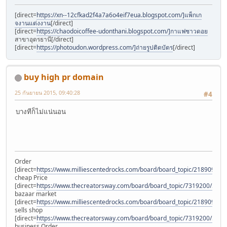
[direct=
https://xn--12cfkad2f4a7a6o4eif7eua.blogspot.com/]แพ็กเก
จงานแต่งงาน
[/direct]
[direct=
https://chaodoicoffee-udonthani.blogspot.com/]กาแฟชาวดอย
สาขาอุดรธานี[/direct]
[direct=
https://photoudon.wordpress.com/]ถ่ายรูปติดบัตร
[/direct]
buy high pr domain
25 กันยายน 2015, 09:40:28
#4
บางทีก็ไม่แน่นอน
Order
[direct=
https://www.milliescentedrocks.com/board/board_topic/2189097/
cheap Price
[direct=
https://www.thecreatorsway.com/board/board_topic/7319200/590
bazaar market
[direct=
https://www.milliescentedrocks.com/board/board_topic/2189097/
sells shop
[direct=
https://www.thecreatorsway.com/board/board_topic/7319200/5904
business Order