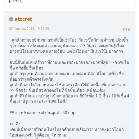
[/direct]
atzcret
25 กันยายน 2015, 19:29:29
#13
- ลูกค้าถามจุกจิกมาก ถามทีเป็นชั่วโมง วันรุ่งขึ้นก้ถามคำถามเดิมซ้ำ
ๆ เราก็ตอบไปหมดแล้ว ถามอยู่นั่นแหละ 2-3 วันกว่าจะคุยกันรู้เรื่อง
บางคนโอนมา/บางคนหายเงียบ แต่ไม่โอนมา มีแนวโน้มมากกว่า
อันนี้ยืนยันเลยคร๊าาา ที่ถามเยอะ เยอะมาก เยอะมากที่สุด >> 95% ไม่
ซื้อ หรือซื้อชิ้นเดียว
ลูกค้ากรุงเทพ ที่ถามเยอะ เยอะมาก เยอะมากที่สุด มีโอกาสที่จะซื้อ
น้อยกว่าลูกค้าต่างจังหวัด
ลูกค้าที่บอกว่าสั่งมาทดลองใช้ดูก่อน เดี๋ยวใช้ดี จะซื้อเพิ่มเยอะๆเลย
>> ซื้อจริง ชิ้นเดียว ครั้งต่อไป ก็ซื้อชิ้นเดียว เหมือนเดิม
ลูกค้าที่ให้ link เวบไปดู แล้วถามน้อย >> 80% ซื้อ 1-2 ชิ้น / 10% ซื้อ 4
ชิ้น(เรามี pro ส่งฟรี) / 10% ไม่ซื้อ
** จากประสบการณ์ฐานลูกค้า 50k up
ปอ.ลิง
เคยมีเมื่อหลายปีก่อน โทรไปลูกค้าตอบกลับมาว่า หากสะดวกโอนก็
โอนเองแหร๋ะ ไม่ต้องมาโทรตาม