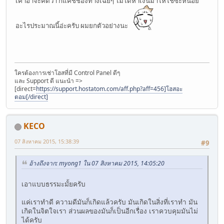
เค้าอาจะคิดว่า ก็แค่ชึ้ช่องทางเฉยๆ ไม่ได้หาเงินมาให้ใช้ซะหน่อย
อะไรประมาณนี้อ่ะครับ ผมยกตัวอย่างนะ
ใครต้องการเช่าโฮสที่มี Control Panel ดีๆ
และ Support ดี แนะนำ =>
[direct=
https://support.hostatom.com/aff.php?aff=456]โฮสอะ
ตอม[/direct]
KECO
07 สิงหาคม 2015, 15:38:39
#9
อ้างถึงจาก: myong1 ใน 07 สิงหาคม 2015, 14:05:20
เอาแบบธรรมะมั้ยครับ
แค่เราทำดี ความดีมันก็เกิดแล้วครับ มันเกิดในสิ่งที่เราทำ มัน
เกิดในจิตใจเรา ส่วนผลของมันก็เป็นอีกเรื่อง เราควบคุมมันไม่
ได้ครับ