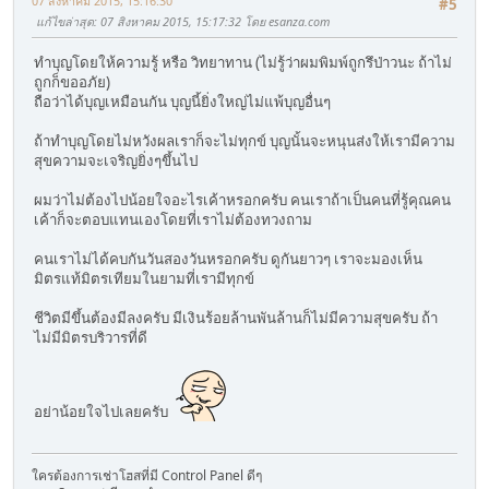
07 สิงหาคม 2015, 15:16:30
#5
แก้ไขล่าสุด
: 07 สิงหาคม 2015, 15:17:32 โดย esanza.com
ทำบุญโดยให้ความรู้ หรือ วิทยาทาน (ไม่รู้ว่าผมพิมพ์ถูกรึป่าวนะ ถ้าไม่
ถูกก็ขออภัย)
ถือว่าได้บุญเหมือนกัน บุญนี้ยิ่งใหญ่ไม่แพ้บุญอื่นๆ
ถ้าทำบุญโดยไม่หวังผลเราก็จะไม่ทุกข์ บุญนั้นจะหนุนส่งให้เรามีความ
สุขความจะเจริญยิ่งๆขึ้นไป
ผมว่าไม่ต้องไปน้อยใจอะไรเค้าหรอกครับ คนเราถ้าเป็นคนที่รู้คุณคน
เค้าก็จะตอบแทนเองโดยที่เราไม่ต้องทวงถาม
คนเราไม่ได้คบกันวันสองวันหรอกครับ ดูกันยาวๆ เราจะมองเห็น
มิตรแท้มิตรเทียมในยามที่เรามีทุกข์
ชีวิตมีขึ้นต้องมีลงครับ มีเงินร้อยล้านพันล้านก็ไม่มีความสุขครับ ถ้า
ไม่มีมิตรบริวารที่ดี
อย่าน้อยใจไปเลยครับ
ใครต้องการเช่าโฮสที่มี Control Panel ดีๆ