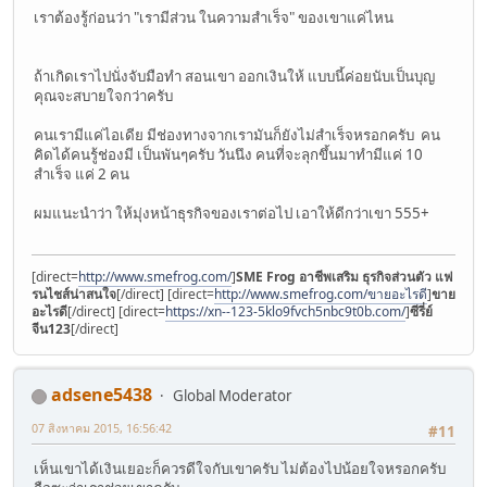
เราต้องรู้ก่อนว่า "เรามีส่วน ในความสำเร็จ" ของเขาแค่ไหน
ถ้าเกิดเราไปนั่งจับมือทำ สอนเขา ออกเงินให้ แบบนี้ค่อยนับเป็นบุญ
คุณจะสบายใจกว่าครับ
คนเรามีแค่ไอเดีย มีช่องทางจากเรามันก็ยังไม่สำเร็จหรอกครับ คน
คิดได้คนรู้ช่องมี เป็นพันๆครับ วันนึง คนที่จะลุกขึ้นมาทำมีแค่ 10
สำเร็จ แค่ 2 คน
ผมแนะนำว่า ให้มุ่งหน้าธุรกิจของเราต่อไป เอาให้ดีกว่าเขา 555+
[direct=
http://www.smefrog.com/
]
SME Frog อาชีพเสริม ธุรกิจส่วนตัว แฟ
รนไชส์น่าสนใจ
[/direct] [direct=
http://www.smefrog.com/ขายอะไรดี
]
ขาย
อะไรดี
[/direct] [direct=
https://xn--123-5klo9fvch5nbc9t0b.com/
]
ซีรี่ย์
จีน123
[/direct]
adsene5438
Global Moderator
07 สิงหาคม 2015, 16:56:42
#11
เห็นเขาได้เงินเยอะก็ควรดีใจกับเขาครับ ไม่ต้องไปน้อยใจหรอกครับ