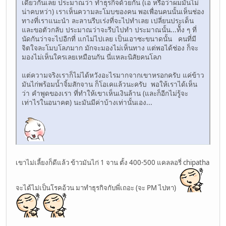
เดียวกันเลย ประมาณว่า ทำธุรกิจด้วยกัน (เอ หรือว่าผมมันไม่
น่าคบหว่า) เราเห็นความละโมบของคน พอเพื่อนคนนั้นเห็นช่อง
ทางที่เราแนะนำ ละลานรีบเร่งที่จะไปทำเลย เปลี่ยนประเด็น
และขอตัวกลับ ประมาณว่าจะรีบไปทำ ประมาณนั้น...ท้ั้ง ๆ ที่
นัดกันว่าจะไปอีกที่ แกไม่ไปเลย เป็นเอาซะขนาดนั้น คนที่มี
จิตใจละโมบโลภมาก มักจะมองไม่เห็นทาง แต่พอได้ช่อง ก็จะ
มองไม่เห็นใครเลยเหมือนกัน นี่แหละนิสัยคนโลภ
แต่ความจริงเราก็ไม่ได้หวังอะไรมากจากเขาหรอกครับ แค่ข้าว
มันไก่พร้อมน้ำจิ้มสักจาน ก็โอเคแล้วนะครับ พอให้เราได้เห็น
ว่า คำพูดของเรา ที่ทำให้เขาเห็นเงินล้าน (และก็อีกไม่รู้จะ
เท่าไรในอนาคต) นะมันมีค่าบ้างเท่านั้นเอง...
เขาไม่เลี้ยงก็ดีแล้ว ข้าวมันไก่ 1 จาน ตั้ง 400-500 แคลลอรี่ chipatha
จะได้ไม่เป็นโรคอ้วน มาทำธุรกิจกับพี่เถอะ (จะ PM ไปหา)