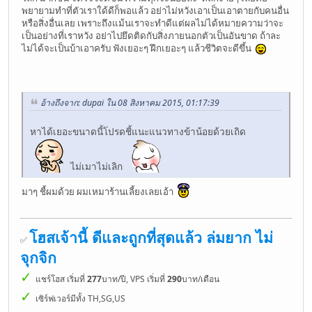
พยายามทำที่ตัวเราใด้ดีก็พอแล้ว อย่าไม่หวังเอาเป็นเอาตายกับคนอื่น
หรือสิ่งอื่นเลย เพราะถึงแม้นเราจะทำดีแต่ผลไม่ได้หมายความว่าจะ
เป็นอย่างที่เราหวัง อย่าไปยึดติดกับสิ่งภายนอกตัวเป็นอันขาด ถ้าละ
ไม่ได้จะเป็นบ้าเอาครับ ฟังเยอะๆ ฝึกเยอะๆ แล้วชีวิตจะดีขึ้น
อ้างถึงจาก: dupai ใน 08 สิงหาคม 2015, 01:17:39
หาได้เยอะขนาดนี้โปรดชี้แนะแนวทางข้าน้อยด้วยเถิด
ไม่เมาไม่เลิก
มาๆ ชี้ผมด้วย ผมเหมาร้านเลี้ยงเลยเอ้า
โฮสเจ้านี้ ดีและถูกที่สุดแล้ว ล่มยาก ไม่
✅
จุกจิก
✓
แชร์โฮส เริ่มที่
277
บาท/ปี, VPS เริ่มที่
290
บาท/เดือน
✓
เซิร์ฟเวอร์มีทั้ง TH,SG,US