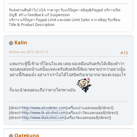
รับส่งด่วนสินค้าไป USA ราคาถูก รับแก้ปัญหา eBay&Paypal บริการเปิด
บัญชี สร้าง Feedback แก้ Suspension
บริการ แก้ปัญหา Paypal Limit และปลด Limit Sales จาก eBay รับเขียน
Title & Product Description
Kalin
08 สิงหาคม 2015, 00:27:15
#15
แหมกระทู้นี้เข้ามาก็โดนใจเลย เคยเจอเหมือนกันครับได้เพียงคำว่า
ขอบคุณต่อหน้าแค่นั้นแหละครับลับหลังนี่ฟังมาหลายปากว่าอย่างนู้น
อย่างนี้กับผมมั่ง อย่างว่าเราไม่ได้ไปสนิทกับเขามากมายแต่เจออะไร
ก็แนะนำตลอดนะถือว่าทางใครทางมัน
[direct=
http://www.alcodetec.com
]เครื่องเป่าแอลกอฮอล์[/direct]
[direct=
http://www.tk-alcohol.com
]เครื่องเป่าวัดแอลกอฮอล์[/direct]
[direct=
http://www.tkalcohol.com
]เครื่องวัดแอลกอฮอล์[/direct]
Oatekung