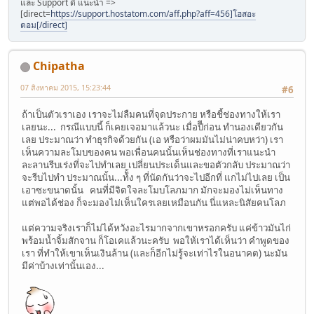
และ Support ดี แนะนำ =>
[direct=
https://support.hostatom.com/aff.php?aff=456]โฮสอะ
ตอม[/direct]
Chipatha
07 สิงหาคม 2015, 15:23:44
#6
ถ้าเป็นตัวเราเอง เราจะไม่ลืมคนที่จุดประกาย หรือชี้ช่องทางให้เรา
เลยนะ... กรณีแบบนี้ ก็เคยเจอมาแล้วนะ เมื่อปีีก่อน ทำนองเดียวกัน
เลย ประมาณว่า ทำธุรกิจด้วยกัน (เอ หรือว่าผมมันไม่น่าคบหว่า) เรา
เห็นความละโมบของคน พอเพื่อนคนนั้นเห็นช่องทางที่เราแนะนำ
ละลานรีบเร่งที่จะไปทำเลย เปลี่ยนประเด็นและขอตัวกลับ ประมาณว่า
จะรีบไปทำ ประมาณนั้น...ท้ั้ง ๆ ที่นัดกันว่าจะไปอีกที่ แกไม่ไปเลย เป็น
เอาซะขนาดนั้น คนที่มีจิตใจละโมบโลภมาก มักจะมองไม่เห็นทาง
แต่พอได้ช่อง ก็จะมองไม่เห็นใครเลยเหมือนกัน นี่แหละนิสัยคนโลภ
แต่ความจริงเราก็ไม่ได้หวังอะไรมากจากเขาหรอกครับ แค่ข้าวมันไก่
พร้อมน้ำจิ้มสักจาน ก็โอเคแล้วนะครับ พอให้เราได้เห็นว่า คำพูดของ
เรา ที่ทำให้เขาเห็นเงินล้าน (และก็อีกไม่รู้จะเท่าไรในอนาคต) นะมัน
มีค่าบ้างเท่านั้นเอง...