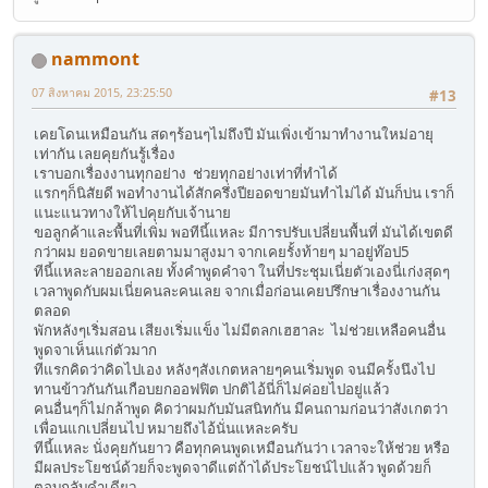
nammont
07 สิงหาคม 2015, 23:25:50
#13
เคยโดนเหมือนกัน สดๆร้อนๆไม่ถึงปี มันเพิ่งเข้ามาทำงานใหม่อายุ
เท่ากัน เลยคุยกันรู้เรื่อง
เราบอกเรื่องงานทุกอย่าง ช่วยทุกอย่างเท่าที่ทำได้
แรกๆก็นิสัยดี พอทำงานได้สักครึ่งปียอดขายมันทำไม่ได้ มันก็บ่น เราก็
แนะแนวทางให้ไปคุยกับเจ้านาย
ขอลูกค้าและพื้นที่เพิ่ม พอทีนี้แหละ มีการปรับเปลี่ยนพื้นที่ มันได้เขตดี
กว่าผม ยอดขายเลยตามมาสูงมา จากเคยรั้งท้ายๆ มาอยู่ท๊อป5
ทีนี้แหละลายออกเลย ทั้งคำพูดคำจา ในที่ประชุมเนี่ยตัวเองนี่เก่งสุดๆ
เวลาพูดกับผมเนี่ยคนละคนเลย จากเมื่อก่อนเคยปรึกษาเรื่องงานกัน
ตลอด
พักหลังๆเริ่มสอน เสียงเริ่มแข็ง ไม่มีตลกเฮฮาละ ไม่ช่วยเหลือคนอื่น
พูดจาเห็นแก่ตัวมาก
ทีแรกคิดว่าคิดไปเอง หลังๆสังเกตหลายๆคนเริ่มพูด จนมีครั้งนึงไป
ทานข้าวกันกันเกือบยกออฟฟิต ปกติไอ้นี่ก็ไม่ค่อยไปอยู่แล้ว
คนอื่นๆก็ไม่กล้าพูด คิดว่าผมกับมันสนิทกัน มีคนถามก่อนว่าสังเกตว่า
เพื่อนแกเปลี่ยนไป หมายถึงไอ้นั่นแหละครับ
ทีนี้แหละ นั่งคุยกันยาว คือทุกคนพูดเหมือนกันว่า เวลาจะให้ช่วย หรือ
มีผลประโยชน์ด้วยก็จะพูดจาดีแต่ถ้าได้ประโยชน์ไปแล้ว พูดด้วยก็
ตอบกลับคำเดียว