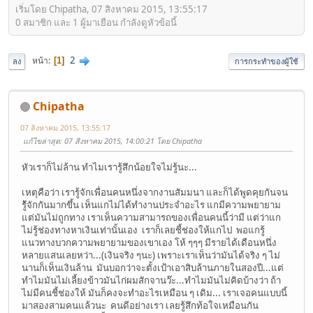
เริ่มโดย Chipatha, 07 สิงหาคม 2015, 13:55:17
0 สมาชิก และ 1 ผู้มาเยือน กำลังดูหัวข้อนี้
2
หน้า
1
ลง
การกระทำของผู้ใช้
Chipatha
07 สิงหาคม 2015, 13:55:17
แก้ไขล่าสุด
: 07 สิงหาคม 2015, 14:00:21 โดย Chipatha
หัวเราก็ไม่ล้าน ทำไมเรารู้สึกน้อยใจไม่รู้นะ...
เหตุคือว่า เรารู้จักเพื่อนคนหนึ่งจากงานสัมมนา และก็ได้พูดคุยกันจน
รู้ัจักกันมากขึ้น เห็นแกไม่ได้ทำงานประจำอะไร แกมีความพยายาม
แต่มันไม่ถูกทาง เราเห็นความสามารถของเพื่อนคนนี้ว่ามี แต่ว่าแก
ไม่รู้ช่องทางหาเงินเท่านั้นเอง เราก็เลยชี้ช่องให้แกไป พอแกรู้
แนวทางบวกความพยายามของเขาเอง โห้ ๆๆๆ มีรายได้เดือนหนึ่ง
หลายแสนเลยหว่า...(เงินจริง ๆนะ) เพราะเราเห็นว่ามันได้จริง ๆ ไม่
นานก็เห็นเงินล้าน มันบอกว่าจะตั้งเป้าเอาสิบล้านภายในสองปี...แต่
ทำไมมันไม่เลี้ยงข้าวมันไก่ผมสักจานว๊ะ...ทำไมมันไม่คิดบ้างว่า ถ้า
ไม่มีคนชี้ช่องให้ มันก็คงจะทำอะไรเหมือน ๆ เดิม... เราเจอคนแบบนี้
มาสองสามคนแล้วนะ คนดีอย่างเรา เลยรู้สึกท้อใจเหมือนกัน