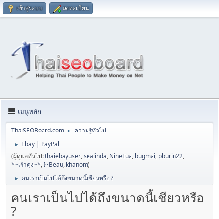
เข้าสู่ระบบ
ลงทะเบียน
เมนูหลัก
ThaiSEOBoard.com
ความรู้ทั่วไป
►
Ebay | PayPal
►
(ผู้ดูแลทั่วไป:
thaiebayuser
,
sealinda
,
NineTua
,
bugmai
,
pburin22
,
*~เก้าคุง~*
,
I~Beau
,
khanom
)
คนเราเป็นไปได้ถึงขนาดนี้เชียวหรือ ?
►
คนเราเป็นไปได้ถึงขนาดนี้เชียวหรือ
?