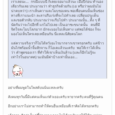
เราเลยนะ... กรณีแบบนี้ ก็เคยเจอมาแล้วนะ เมื่อปีีก่อน ทำนอง
เดียวกันเลย ประมาณว่า ทำธุรกิจด้วยกัน (เอ หรือว่าผมมันไม่
น่าคบหว่า) เราเห็นความละโมบของคน พอเพื่อนคนนั้นเห็นช่อง
ทางที่เราแนะนำ ละลานรีบเร่งที่จะไปทำเลย เปลี่ยนประเด็น
และขอตัวกลับ ประมาณว่าจะรีบไปทำ ประมาณนั้น...ท้ั้ง ๆ ที่
นัดกันว่าจะไปอีกที่ แกไม่ไปเลย เป็นเอาซะขนาดนั้น คนที่มี
จิตใจละโมบโลภมาก มักจะมองไม่เห็นทาง แต่พอได้ช่อง ก็จะ
มองไม่เห็นใครเลยเหมือนกัน นี่แหละนิสัยคนโลภ
แต่ความจริงเราก็ไม่ได้หวังอะไรมากจากเขาหรอกครับ แค่ข้าว
มันไก่พร้อมน้ำจิ้มสักจาน ก็โอเคแล้วนะครับ พอให้เราได้เห็น
ว่า คำพูดของเรา ที่ทำให้เขาเห็นเงินล้าน (และก็อีกไม่รู้จะ
เท่าไรในอนาคต) นะมันมีค่าบ้างเท่านั้นเอง...
อย่างที่ผมพูดในโพสต์บนนั่นแหละครับ
สังคมทุกวันนี้มีแต่คนเห็นแก่ตัวเยอะครับ หายากครับ คนที่รู้คุณคน
อีกอย่างเราไม่สามารถทำให้คนอื่นเหมือนที่เราคิดได้หรอกครับ