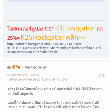
K1Hostgator
โฮสเกเตอร์คูปอง 0.01
ลด
K25Hostgator คลิก>>
25%=
http://partners.hostgator.com/c/214428/177309/3094
#HOSTGATOR #BlackFriday #CyberMonday #FlashSale #โฮสเกเตอร์
#Coupon #ส่วนลด #Promotion #sale
เอิร์ธ
Verified Seller
07 สิงหาคม 2015, 15:39:18
#10
แก้ไขล่าสุด
: 07 สิงหาคม 2015, 15:41:09 โดย เอิร์ธ
จริงๆ ถ้าคิดให้สบายใจนะครับ เราไปคิดว่าที่เค้าได้ดิบได้ดีเป็นเพราะ
เรามันก็ไม่ถูกครับ
แบบนี้ถ้าไปบอกไอเดียคนไว้เยอะๆ ไปหว่านๆไอเดียไว้ พอเขาได้ดี
เราจะมานั่งนับคนมันก็ไม่ใช่ครับ เราก็ไม่รู้ว่าเขาสำเร็จเพราะใคร