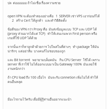
ปล ต่ออออออ ถ้าไม่เชื่อเรื่องความซวย
open VPN จะต้องทำสองอย่างคือ 1 SERVER เช่า VPS เอาก่อนก้ได้
2 สร้าง Cert ให้ลูกค้า และทำวิธีติดตั้ง
ข้อดีของ VPN กว่า Proxy คือ มันส่งข้อมูลแบบ TCP และ UDP ได้
(proxy ส่วนมากได้แต่ TCP) ทำให้เล่นเกมพวก First person หรือ
เกมที่ใช้ UDP ได้ด้วย
จากนั้นเราก็หาลูกค้าด้วยการ ไปโพสในที่ต่างๆ ทำ package ให้มัน
น่ารักๆ แต่อย่าลืม บางคนก้ไม่ชอบของถูก
และ Bit torrent พยายามบล็อคมัน กิน CPU Server ใช้ได้ เพราะ
server ที่เราใช้ ไม่ได้ออกแบบมาเป็น Gateway 100% มันเลยใช้
งานหนักกว่า
ถ้า CPU load ถึง 100 เมื่อไร มันจะรับ connetion เพิ่มไม่ได้ ทำให้
คนอื่นหลุด
มีอะไรถามไว้ครับ เผื่อมีผู้รู้ท่านอื่นอยากแนะนำ