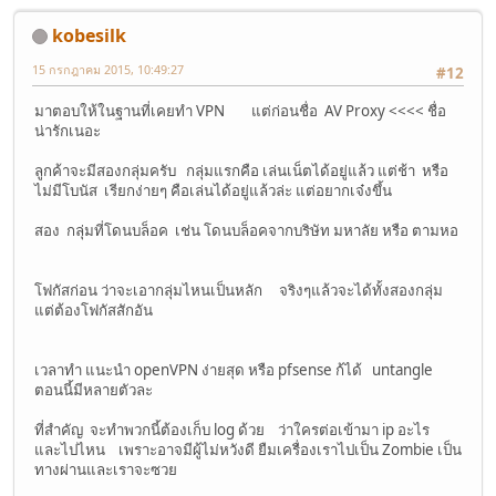
kobesilk
15 กรกฎาคม 2015, 10:49:27
#12
มาตอบให้ในฐานที่เคยทำ VPN แต่ก่อนชื่อ AV Proxy <<<< ชื่อ
น่ารักเนอะ
ลูกค้าจะมีสองกลุ่มครับ กลุ่มแรกคือ เล่นเน็ตได้อยู่แล้ว แต่ช้า หรือ
ไม่มีโบนัส เรียกง่ายๆ คือเล่นได้อยู่แล้วล่ะ แต่อยากเจ๋งขึ้น
สอง กลุ่มที่โดนบล็อค เช่น โดนบล็อคจากบริษัท มหาลัย หรือ ตามหอ
โฟกัสก่อน ว่าจะเอากลุ่มไหนเป็นหลัก จริงๆแล้วจะได้ทั้งสองกลุ่ม
แต่ต้องโฟกัสสักอัน
เวลาทำ แนะนำ openVPN ง่ายสุด หรือ pfsense ก้ได้ untangle
ตอนนี้มีหลายตัวละ
ที่สำคัญ จะทำพวกนี้ต้องเก็บ log ด้วย ว่าใครต่อเข้ามา ip อะไร
และไปไหน เพราะอาจมีผู้ไม่หวังดี ยืมเครื่องเราไปเป็น Zombie เป็น
ทางผ่านและเราจะซวย