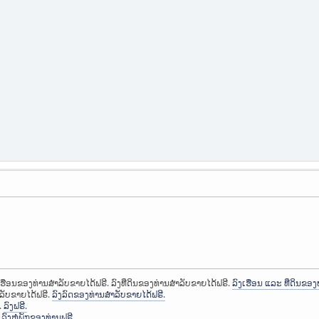
ງເຮືອນຂອງທ່ານສຳລັບຂາຍໄດ້ຟຣີ. ລົງທີ່ດິນຂອງທ່ານສຳລັບຂາຍໄດ້ຟຣີ.
ລົງເຮືອນ ແລະ ທີ່ດິນຂອງ
ຳລັບຂາຍໄດ້ຟຣີ.
ລົງລົດຂອງທ່ານສຳລັບຂາຍໄດ້ຟຣີ.
.
ລົງຟຣີ.
.
ລົງຫໍພັກຂອງທ່ານຟຣີ.