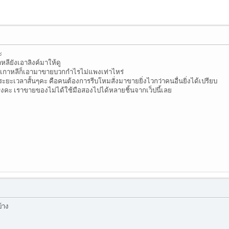
ะ
หลียังเอาลิงค์มาให้ดู
เกาหลีก็เอามาขายบวกกำไรไม่แพงเท่าไหร่
ะยะเวลาสั้นๆคะ คือคนต้องการรีบโหมสั่งมาขายยิ่งไวกว่าคนอื่นยิ่งได้เปรียบ
จริงคะ เราขายของไม่ได้ใช้มือสองไปได้หลายชิ้นจากเว็ปนี้เลย
้าง