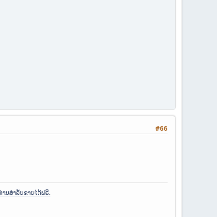
#66
ທ່ານສຳລັບຂາຍໄດ້ຟຣີ.