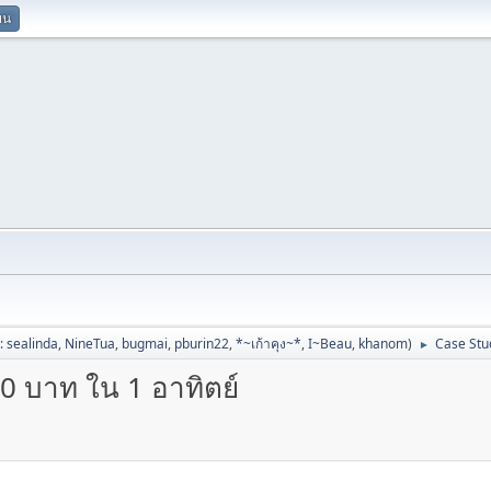
ยน
ป:
sealinda
,
NineTua
,
bugmai
,
pburin22
,
*~เก้าคุง~*
,
I~Beau
,
khanom
)
Case Stud
►
0 บาท ใน 1 อาทิตย์