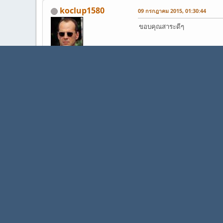
koclup1580
09 กรกฎาคม 2015, 01:30:44
ขอบคุณสาระดีๆ
หัวหน้าแก๊งเสียว
กระทู้: 1,736
[direct=
https://www.youtube.
[direct=
https://www.youtube.
บันทึกแล้ว
1
2
3
หน้า
4
ขึ้น
ThaiSEOBoard.com
ความรู้ทั่วไป
E-commerce
(ผู้ดูแลทั่วไ
►
►
ไปยัง
,
SMF 2.1.6 © 2025
Simple Machines