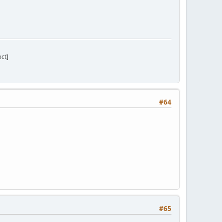
ect]
#64
#65