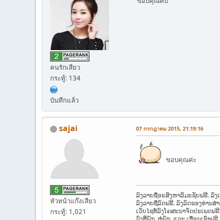
ขอบคุณคับ
คนรักเสียว
กระทู้: 134
บันทึกแล้ว
sajai
07 กรกฎาคม 2015, 21:19:16
ขอบคุณค่ะ
ລົງລາຍຊື່ອະສັງຫາລິມະຊັບຟຣີ. ລົ
หัวหน้าแก๊งเสียว
ລົງລາຍຊື່ລົດຟຣີ. ລົງລົດຂອງທ່ານສ
ເວັບໄຊທ໌ລົງໂຄສະນາຈັດປະເພດຟຣີ
กระทู้: 1,021
ລົງທີ່ພັກ, ຫໍພັກ, ແລະ ເຮືອນເຊົ່າຟຣີ