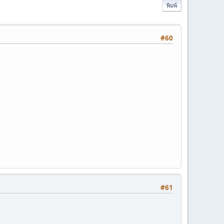
พิมพ์
#60
#61