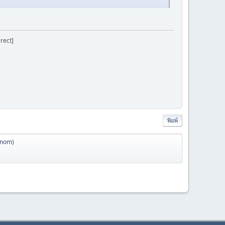
irect]
พิมพ์
anom
)