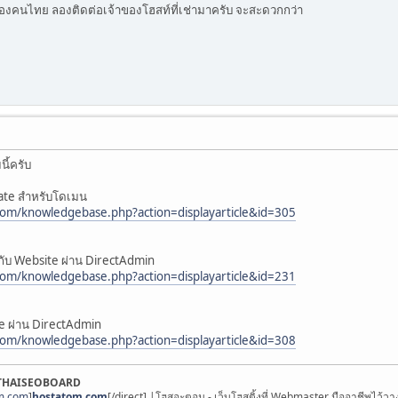
์ของคนไทย ลองติดต่อเจ้าของโฮสท์ที่เช่ามาครับ จะสะดวกกว่า
ี้ครับ
icate สำหรับโดเมน
com/knowledgebase.php?action=displayarticle&id=305
ห้กับ Website ผ่าน DirectAdmin
com/knowledgebase.php?action=displayarticle&id=231
te ผ่าน DirectAdmin
com/knowledgebase.php?action=displayarticle&id=308
THAISEOBOARD
om.com
]
hostatom.com
[/direct] |โฮสอะตอม - เว็บโฮสติ้งที่ Webmaster มืออาชีพไว้วา