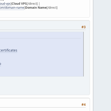
loud-vps
]
Cloud VPS
[/direct] |
.com/domain-name
]
Domain Name
[/direct]
#3
ertificates
p
#4