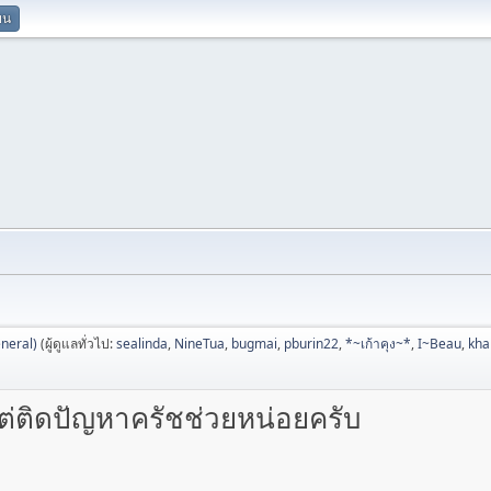
ยน
neral)
(ผู้ดูแลทั่วไป:
sealinda
,
NineTua
,
bugmai
,
pburin22
,
*~เก้าคุง~*
,
I~Beau
,
kh
ต่ติดปัญหาครัชช่วยหน่อยครับ