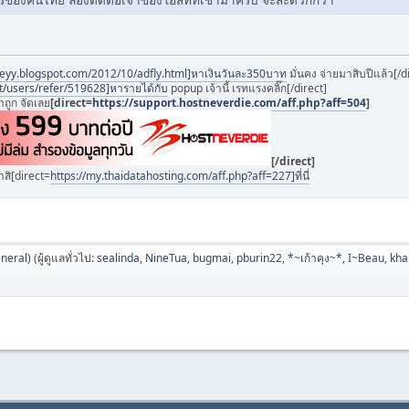
yy.blogspot.com/2012/10/adfly.html]หาเงินวันละ350บาท
มั่นคง จ่ายมาสิบปีแล้ว[/d
t/users/refer/519628]หารายได้กับ
popup เจ้านี้ เรทแรงคลิ๊ก[/direct]
ถูก จัดเลย
[direct=
https://support.hostneverdie.com/aff.php?aff=504
]
[/direct]
สิ[direct=
https://my.thaidatahosting.com/aff.php?aff=227]ที่นี่
neral)
(ผู้ดูแลทั่วไป:
sealinda
,
NineTua
,
bugmai
,
pburin22
,
*~เก้าคุง~*
,
I~Beau
,
kh