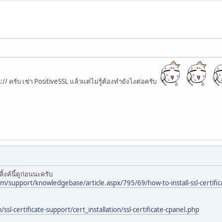
 ครับ เช่า PositiveSSL แล้วแต่ไม่รู้ต้องทำยังไงต่อครับ
ิ้งค์นี้ดูก่อนนะครับ
support/knowledgebase/article.aspx/795/69/how-to-install-ssl-certific
ssl-certificate-support/cert_installation/ssl-certificate-cpanel.php