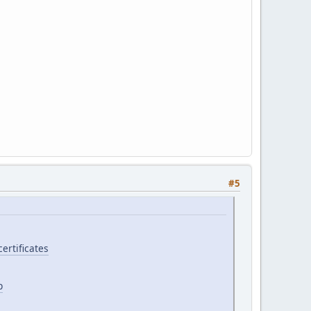
#5
ertificates
p