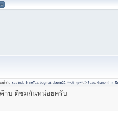
ยน
ูแลทั่วไป:
sealinda
,
NineTua
,
bugmai
,
pburin22
,
*~เก้าคุง~*
,
I~Beau
,
khanom
)
ธี
►
วค้าบ ติชมกันหน่อยครับ