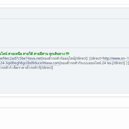
ไลน์ สายเหนือ สายใต้ สายอีสาน ทุกเส้นทาง !!!!
4bef4ec2ad7c5be74ava.net
]จองตั๋วรถทัวร์ออนไลน์[/direct] |[direct=
http://www.xn-
n--24-3qid0egh8gc0bd9duce99axa.com
]จองตั๋วรถทัวร์ระบบออนไลน์ 24 ชม.[/direct] |
๋วรถทัวร์ เช็คราคาตั๋วรถทัวร์[/direct]