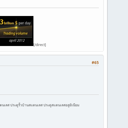
[/direct]
#65
นเลส ประตูรั้วบ้านสแตนเลส ประตูสแตนเลสอลูมิเนียม