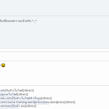
ด้รับเขียนบทความแล้วครับ ^_^
ลย
.com
]รับทำเว็บไซต์[/direct]
ับดูแลเว็บไซต์
[/direct]
.com/]รับทําเว็บไซต์สําเร็จรูป
[/direct]
com/course-training-wordpress/]สอน
wordpress[/direct]
com/seo/]รับทำ
seo[/direct]