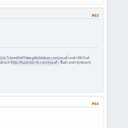
#63
-12clc7clam6fntf7dwcg4b3t4dzae.com
]จองตั๋วรถทัวร์ลิกไนท์
[direct=
http://busticket-th.com/]จองตั๋ว
ซื้อตั๋วรถทัวร์[/direct]
#64