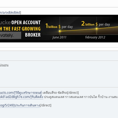
om/a/odbkdbkd
]
น่นอน
ucts.com/]วิธีดูแลรักษารถยนต์
เคลือบสีรถ ขัดสีรถ[/direct]
q4d1ad2d8gh7e.com/]รับติดตั้ง
ประตูสแตนเลส ราวสแตนเลส ราวบันได รั้วบ้าน งานสแต
log/5/249]ประกันการเดินทาง
[/direct]