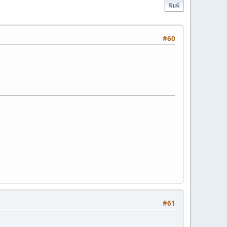
พิมพ์
#60
#61