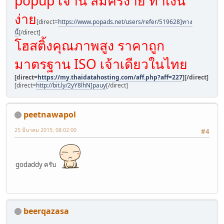
popup เจ้านี้ สมัครง่าย ทำเงิน
ง่าย
[direct=
https://www.popads.net/users/refer/519628]ทาง
นี้
[/direct]
โฮสติ้งคุณภาพสูง ราคาถูก
มาตรฐาน ISO เจ้าเดียวในไทย
[direct=
https://my.thaidatahosting.com/aff.php?aff=227
]
[/direct]
[direct=
http://bit.ly/2yY8lhN]pauy
[/direct]
peetnawapol
25 มีนาคม 2015, 08:02:00
#4
godaddy ครับ
beerqazasa