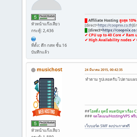
█
Affiliate Hosting
สูงสุด 10% 
หัวหน้าแก๊งเสียว
[direct=
https://coopnix.co.th
]E
█
[direct=
https://coopnix.co.
กระทู้: 2,436
✔ CPU up to 40 Core ✔ Ram 
✔ High Availability nodes ✔
ที่ตั้ง: ตึก กสท ชั้น 16
บันทึกแล้ว
musichost
24 มีนาคม 2015, 00:42:35
ทำตาม รูปเลยครับ ไปตามแผนท
##
โฮสติ้ง ยุคนี้ หมดปัญหาเรื่อ
###
จดโดเมน/Hosting/VPS ฟรีบร
เว็บบอร์ด SMF ลงประกาศฟรี
หัวหน้าแก๊งเสียว
กระทู้: 1,880