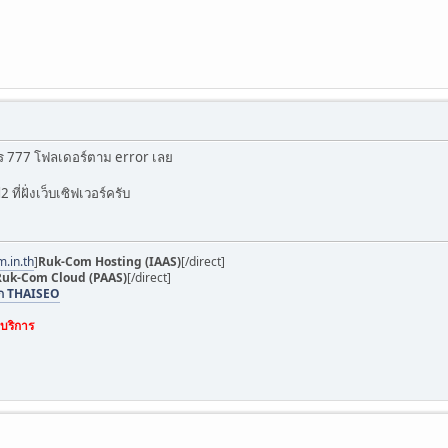
าร 777 โฟลเดอร์ตาม error เลย
ที่ฝั่งเว็บเซิฟเวอร์ครับ
m.in.th
]
Ruk-Com Hosting (IAAS)
[/direct]
Ruk-Com Cloud (PAAS)
[/direct]
ิก THAISEO
กบริการ