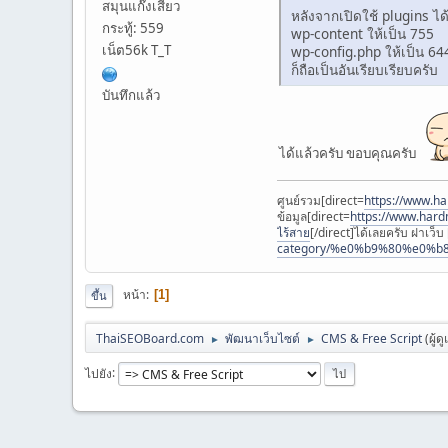
สมุนแก๊งเสียว
หลังจากเปิดใช้ plugins ได้
กระทู้: 559
wp-content ให้เป็น 755
เน็ต56k T_T
wp-config.php ให้เป็น 64
ก็ถือเป็นอันเรียบเรียบครับ
บันทึกแล้ว
ได้แล้วครับ ขอบคุณครับ
ศูนย์รวม[direct=
https://www.har
ข้อมูล[direct=
https://www.
ไร้สาย
[/direct]ได้เลยครับ ฝาเว็บ
category/%e0%b9%80%e0%
หน้า
1
ขึ้น
ThaiSEOBoard.com
พัฒนาเว็บไซต์
CMS & Free Script
(ผู้ด
►
►
ไปยัง