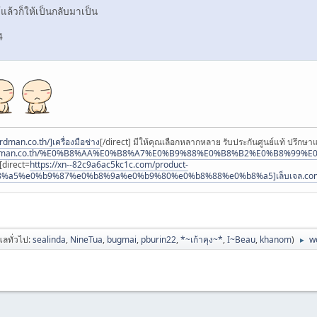
แล้วก็ให้เป็นกลับมาเป็น
4
dman.co.th/]เครื่องมือช่าง
[/direct] มีให้คุณเลือกหลากหลาย รับประกันศูนย์แท้ ปรึก
hardman.co.th/%E0%B8%AA%E0%B8%A7%E0%B9%88%E0%B8%B2%E0%B8%99
 [direct=
https://xn--82c9a6ac5kc1c.com/product-
b8%a5%e0%b9%87%e0%b8%9a%e0%b9%80%e0%b8%88%e0%b8%a5]เล็บเจล.co
ูแลทั่วไป:
sealinda
,
NineTua
,
bugmai
,
pburin22
,
*~เก้าคุง~*
,
I~Beau
,
khanom
)
w
►