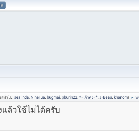
ยน
ูแลทั่วไป:
sealinda
,
NineTua
,
bugmai
,
pburin22
,
*~เก้าคุง~*
,
I~Beau
,
khanom
)
w
►
ล้วใช้ไม่ได้ครับ