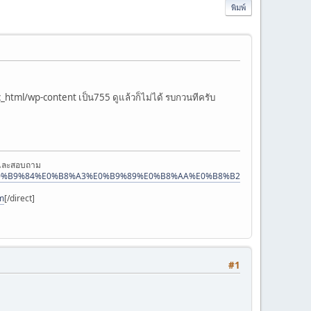
พิมพ์
tml/wp-content เป็น755 ดูแล้วก็ไม่ได้ รบกวนทีครับ
ษาและสอบถาม
%E0%B9%84%E0%B8%A3%E0%B9%89%E0%B8%AA%E0%B8%B2%E0%B8%A2]สว่า
m
[/direct]
#1