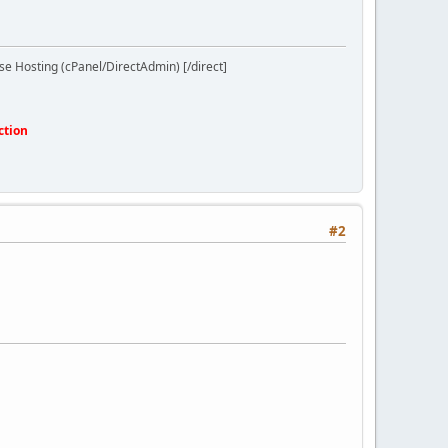
se Hosting (cPanel/DirectAdmin) [/direct]
ction
#2