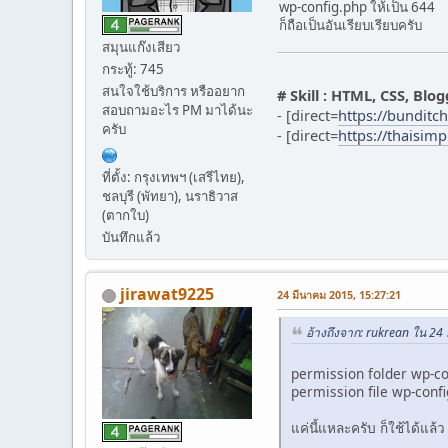
wp-config.php ให้เป็น 644
ก็ถือเป็นอันเรียบเรียบครับ
สมุนแก๊งเสียว
กระทู้: 745
สนใจใช้บริการ หรืออยาก
# Skill : HTML, CSS, Blo
สอบถามอะไร PM มาได้นะ
- [direct=
https://bundit
ครับ
- [direct=
https://thaisim
ที่ตั้ง: กรุงเทพฯ (เสรีไทย),
ชลบุรี (พัทยา), นราธิวาส
(ตากใบ)
บันทึกแล้ว
jirawat9225
24 มีนาคม 2015, 15:27:21
อ้างถึงจาก: rukrean ใน 24
permission folder wp-co
permission file wp-confi
แค่นี้แหละครับ ก็ใช้ได้แล้ว