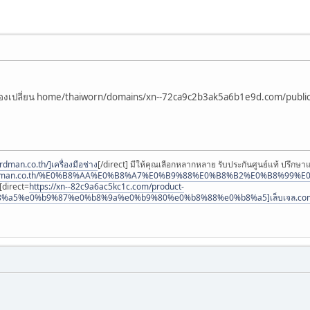
ลองเปลี่ยน home/thaiworn/domains/xn--72ca9c2b3ak5a6b1e9d.com/public_h
dman.co.th/]เครื่องมือช่าง
[/direct] มีให้คุณเลือกหลากหลาย รับประกันศูนย์แท้ ปรึก
hardman.co.th/%E0%B8%AA%E0%B8%A7%E0%B9%88%E0%B8%B2%E0%B8%99
 [direct=
https://xn--82c9a6ac5kc1c.com/product-
b8%a5%e0%b9%87%e0%b8%9a%e0%b9%80%e0%b8%88%e0%b8%a5]เล็บเจล.co