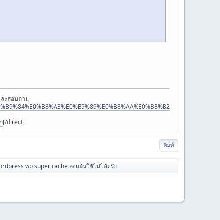
ษาและสอบถาม
%E0%B9%84%E0%B8%A3%E0%B9%89%E0%B8%AA%E0%B8%B2%E0%B8%A2]สว่า
m
[/direct]
พิมพ์
ordpress wp super cache ลงแล้วใช้ไม่ได้ครับ