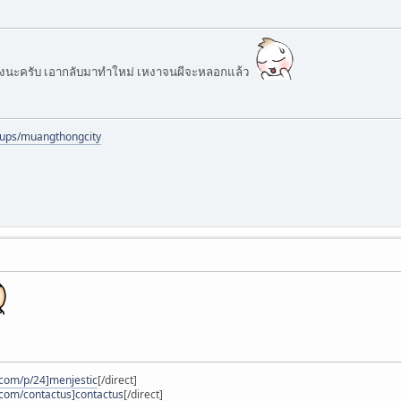
งนะครับ เอากลับมาทำใหม่ เหงาจนผีจะหลอกแล้ว
oups/muangthongcity
.com/p/24]menjestic
[/direct]
.com/contactus]contactus
[/direct]