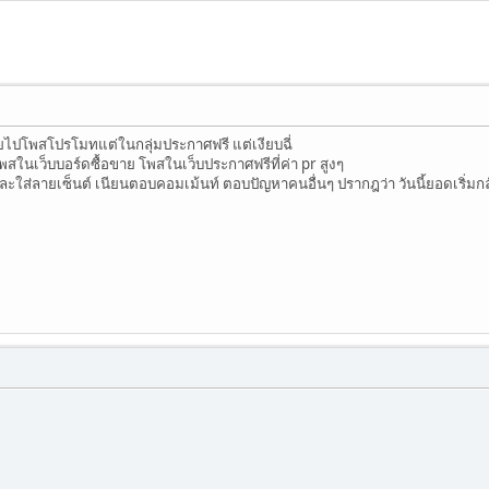
ยไปโพสโปรโมทแต่ในกลุ่มประกาศฟรี แต่เงียบฉี่
 โพสในเว็บบอร์ดซื้อขาย โพสในเว็บประกาศฟรีที่ค่า pr สูงๆ
และใส่ลายเซ็นต์ เนียนตอบคอมเม้นท์ ตอบปัญหาคนอื่นๆ ปรากฎว่า วันนี้ยอดเริ่มก