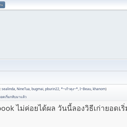
ยน
ป:
sealinda
,
NineTua
,
bugmai
,
pburin22
,
*~เก้าคุง~*
,
I~Beau
,
khanom
)
ยอดเริ่มกลับมาแล้ว
k ไม่ค่อยได้ผล วันนี้ลองวิธีเก่ายอดเริ