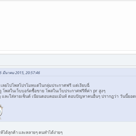
06 มีนาคม 2015, 20:57:46
 เลยไปโพสโปรโมทแต่ในกลุ่มประกาศฟรี แต่เงียบฉี่
 ดู โพสในเว็บบอร์ดซื้อขาย โพสในเว็บประกาศฟรีที่ค่า pr สูงๆ
ๆ และใส่ลายเซ็นต์ เนียนตอบคอมเม้นท์ ตอบปัญหาคนอื่นๆ ปรากฎว่า วันนี้ยอดเ
ทำให้ได้ลุกค้า และหลายๆ คนทำได้ง่ายๆ