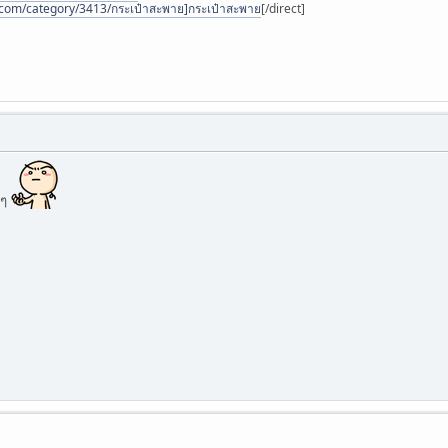
.com/category/3413/กระเป๋าสะพาย]กระเป๋าสะพาย
[/direct]
งๆ