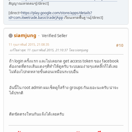
สัญญาณเทรดคมๆ[/direct]
[direct=
https://play.google.com/store/apps/details?
id=com.itwetrade.basictrade]App
เรียนเทรดพื้นฐาน[/direct]
siamjung
Verified Seller
11 กุมภาพันธ์ 2015, 21:08:35
#10
แก้ไขล่าสุด
: 11 กุมภาพันธ์ 2015, 21:10:37 โดย siamjung
ถ้า login ครั้งแรก และไม่เคยกด get access token ของ facebook
ต้องกดที่ตรงเส้นแดงๆที่ทำให้ดูครับ ระบบผมง่ายๆแค่คลิ๊กก็ได้เลย
ไม่ต้องไปกดหลายขั้นตอนเหมือนระบบอื่น
อันนี้ใน root admin ผมเช็คดูก็สร้าง groups กันเยอะนะครับ น่าจะ
ได้ปรกติ
ติดขัดตรงใหนกันแจ้งได้เลยครับ