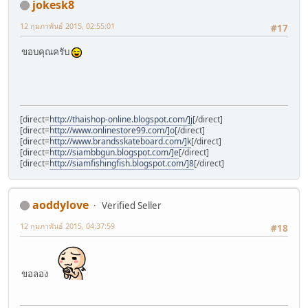
jokesk8
12 กุมภาพันธ์ 2015, 02:55:01
#17
ขอบคุณครับ
[direct=
http://thaishop-online.blogspot.com/]j
[/direct]
[direct=
http://www.onlinestore99.com/]o
[/direct]
[direct=
http://www.brandsskateboard.com/]k
[/direct]
[direct=
http://siambbgun.blogspot.com/]e
[/direct]
[direct=
http://siamfishingfish.blogspot.com/]8
[/direct]
aoddylove
Verified Seller
12 กุมภาพันธ์ 2015, 04:37:59
#18
ขอลอง