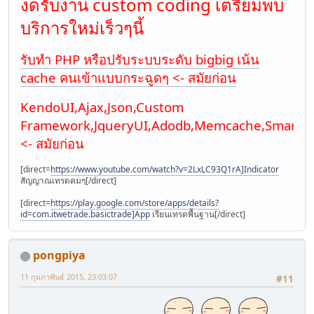
งดรับงาน custom coding เตรียมพบ
บริการใหม่เร็วๆนี้
รับทำ PHP หรือปรับระบบระดับ bigbig เน้น
cache คนเข้าแบบกระฉูดๆ <- สมัยก่อน
KendoUI,Ajax,Json,Custom
Framework,JqueryUI,Adodb,Memcache,Smarty
<- สมัยก่อน
[direct=
https://www.youtube.com/watch?v=2LxLC93Q1rA]Indicator
สัญญาณเทรดคมๆ[/direct]
[direct=
https://play.google.com/store/apps/details?
id=com.itwetrade.basictrade]App
เรียนเทรดพื้นฐาน[/direct]
pongpiya
11 กุมภาพันธ์ 2015, 23:03:07
#11