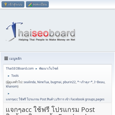
เข้าสู่ระบบ
ลงทะเบียน
เมนูหลัก
ThaiSEOBoard.com
พัฒนาเว็บไซต์
►
Tools
►
(ผู้ดูแลทั่วไป:
sealinda
,
NineTua
,
bugmai
,
pburin22
,
*~เก้าคุง~*
,
I~Beau
,
khanom
)
►
แจกๆacc ใช้ฟรี โปรแกรม Post สินค้า,บริการ เข้า Facebook groups,pages
แจกๆacc ใช้ฟรี โปรแกรม Post