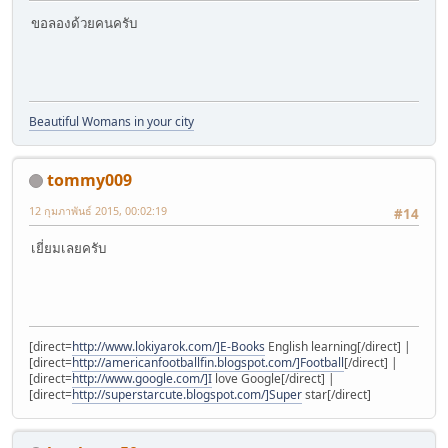
ขอลองด้วยคนครับ
Beautiful Womans in your city
tommy009
12 กุมภาพันธ์ 2015, 00:02:19
#14
เยี่ยมเลยครับ
[direct=
http://www.lokiyarok.com/]E-Books
English learning[/direct] |
[direct=
http://americanfootballfin.blogspot.com/]Football
[/direct] |
[direct=
http://www.google.com/]I
love Google[/direct] |
[direct=
http://superstarcute.blogspot.com/]Super
star[/direct]