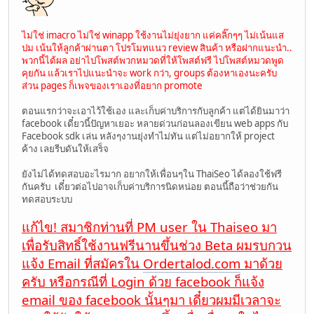
ไม่ใช่ imacro ไม่ใช่ winapp ใช้งานไม่ยุ่งยาก แค่คลิ๊กๆๆ ไม่เน้นแส
ปม เน้นให้ลูกค้าผ่านตา โปรโมทแนว review สินค้า หรือฝากแนะนำ..
พวกนี้ได้ผล อย่าไปโพสต์พวกหมวดที่ให้โพสต์ฟรี ไปโพสต์หมวดพูด
คุยกัน แล้วเราไปแนะนำจะ work กว่า, groups ต้องหาเองนะครับ
ส่วน pages ก็เพจของเราเองที่อยาก promote
ตอนแรกว่าจะเอาไว้ใช้เอง และเก็บค่าบริการกับลูกค้า แต่ได้ยินมาว่า
facebook เดี๋ยวนี้ปัญหาเยอะ หลายด่วนก่อนลองเขียน web apps กับ
Facebook sdk เล่น หลังๆงานยุ่งทำไม่ทัน แต่ไม่อยากให้ project
ค้าง เลยรีบดันให้เสร็จ
ยังไม่ได้ทดสอบอะไรมาก อยากให้เพื่อนๆใน ThaiSeo ได้ลองใช้ฟรี
กันครับ เดี๋ยวต่อไปอาจเก็บค่าบริการนิดหน่อย ตอนนี้ถือว่าช่วยกัน
ทดสอบระบบ
แก้ไข! สมาชิกท่านที่ PM user ใน Thaiseo มา
เพื่อรับสิทธิ์ใช้งานฟรีนานขึ้นช่วง Beta ผมรบกวน
แจ้ง Email ที่สมัครใน
Ordertalod.com
มาด้วย
ครับ หรือกรณีที่ Login ด้วย facebook ก็แจ้ง
email ของ facebook นั้นๆมา เดี๋ยวผมมีเวลาจะ