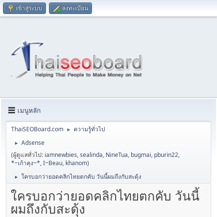
เข้าสู่ระบบ
ลงทะเบียน
เมนูหลัก
ThaiSEOBoard.com
ความรู้ทั่วไป
►
Adsense
►
(ผู้ดูแลทั่วไป:
iamnewbies
,
sealinda
,
NineTua
,
bugmai
,
pburin22
,
*~เก้าคุง~*
,
I~Beau
,
khanom
)
ใครบอกว่ายอดคลิกไทยตกคับ วันนี้ผมถึงกับสะดุ้ง
►
ใครบอกว่ายอดคลิกไทยตกคับ วันนี้
ผมถึงกับสะดุ้ง