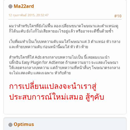
Ma22ard
12 กุมภาพันธ์ 2015, 20:32:47
#10
ผมว่าสำหรับใครที่ยังไม่พื้น ลองเปลี่ยนขนาดโฆษณาและตำแหน่งดู
ก็ได้นะคับ ยังไงก็ไม่เสียหายอะไรอยู่แล้ว หรืออาจจะดีขึ้นด้วยซ้ำ
เว็บที่ผมทำเป็นเว็บบทความคับ ผมใส่โฆษณาแค่ 3 ตำแหน่ง หัว กลาง
และท้ายบทความคับ ก่อนหน้านี้ผมใส่ หัว หัว ท้าย
สำหรับใครที่ใส่ Ads ตรงกลางบทความไม่เป็น นี้เลยผมแนะนำ
ปลั๊กอิน Easy Plugin for AdSense ถ้าบทความยาว จะแสดงโฆษณา
ให้เลยตรงกลางบทความ แต่ถ้าบทความที่หน้าสั้นๆ โฆษณาตรงกลาง
จะไม่แสดงคับ แสดงเฉพาะ หัวกับท้าย
การเปลี่ยนแปลงจะนำเราสู่
ประสบการณ์ใหม่เสมอ สู้ๆคับ
Optimus