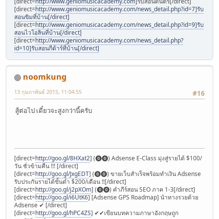
[direct=
http://www.geniomusicacademy.com
]รับสอนดนตรี[/direct]
[direct=
http://www.geniomusicacademy.com/news_detail.php?id=7]รับ
สอนขิมที่บ้าน[/direct]
[direct=
http://www.geniomusicacademy.com/news_detail.php?id=9]รับ
สอนไวโอลินที่บ้าน[/direct]
[direct=
http://www.geniomusicacademy.com/news_detail.php?
id=10]รับสอนกีต้าร์ที่บ้าน[/direct]
noomkung
13 กุมภาพันธ์ 2015, 11:04:55
#16
สู้ต่อไป เดี๋ยวจะสูงกว่านี้ครับ
[direct=
http://goo.gl/8HXat2
] (⓿⓿) Adsense E-Class มุ่งสู่รายได้ $100/
วัน ชั่วข้ามคืน !!! [/direct]
[direct=
http://goo.gl/JxgEDT
] (⓿⓿) ขายเว็บสำเร็จพร้อมทำเงิน Adsense
รับประกันรายได้ขั้นต่ำ $200/เดือน !![/direct]
[direct=
http://goo.gl/j2pXOm
] (⓿⓿) คำภีร์สอน SEO ภาค 1-3[/direct]
[direct=
http://goo.gl/i6UtK6
] [Adsense GPS Roadmap] นำทางรวยด้วย
Adsense ✔ [/direct]
[direct=
http://goo.gl/hPC4ZS
] ✔✔เขียนบทความภาษาอังกฤษถูก