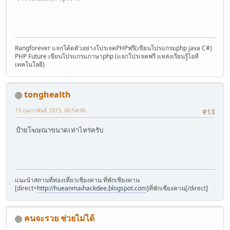
Rangforever แจกโค้ดตัวอย่างโปรเจคPHPฟรี(เขียนโปรแกรมphp java C#)
PHP Future เขียนโปรแกรมภาษาphp (แจกโปรเจคฟรี แหล่งเรียนรู้ไอที
เทคโนโลยี)
tonghealth
13 กุมภาพันธ์ 2015, 06:54:06
#13
ป้ายโฆษณาขนาดเท่าไหร่ครับ
แนะนำสถานที่ท่องเที่ยวเชียงคาน ที่พักเชียงคาน
[direct=
http://hueanmaihackdee.blogspot.com
]ที่พักเชียงคาน[/direct]
คนจะรวย ช่วยไม่ได้