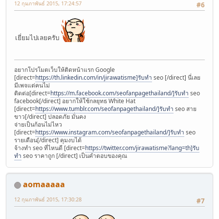
12 กุมภาพันธ์ 2015, 17:24:57
#6
เยี่ยมไปเลยครับ
อยากโปรโมตเว็บให้ติดหน้าแรก Google
[direct=
https://th.linkedin.com/in/jirawatisme]รับทำ
seo [/direct] นี่เลย
มีเพจแต่คนไม่
ติดต่อ[direct=
https://m.facebook.com/seofanpagethailand/]รับทำ
seo
facebook[/direct] อยากให้ใช้กลยุทธ White Hat
[direct=
https://www.tumblr.com/seofanpagethailand/]รับทำ
seo สาย
ขาว[/direct] ปลอดภัย มั่นคง
จ่ายเป็นก้อนไม่ไหว
[direct=
https://www.instagram.com/seofanpagethailand/]รับทำ
seo
รายเดือน[/direct] คุมงบได้
จ้างทำ seo ที่ไหนดี [direct=
https://twitter.com/jirawatisme?lang=th]รับ
ทำ
seo ราคาถูก [/direct] เป็นคำตอบของคุณ
aomaaaaa
12 กุมภาพันธ์ 2015, 17:30:28
#7