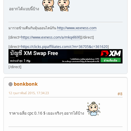
อยากได้แบบนี้บ้าง
มารวยข้ามคืนกันหุ้นออนไลน์กัน
http://www.xexness.com
[direct=
https://www.exness.com/a/mkq4l69l
]
[/direct]
[direct=
https://clicks.pipaffiliates.com/c?m=36705&c=361620
]
[/direct]
bonkbonk
12 กุมภาพันธ์ 2015, 17:34:23
#8
ราคาเฉลี่ย cpc 0.16 $ เยอะจริงๆ อยากได้บ้าง