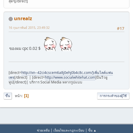
สุดๆ[/direct]
unrealz
16 กุมภาพันธ์ 2015, 23:49:32
#17
ของผม cpc 0.02 $
[direct=
http://xn--42ci4cscem6a8j0ehj0b4c8c.com/]เพิ่มไลค์แฟน
เพจ
[/direct] | [direct=
http://www.socialwhitehat.com
]ปั่นวิวยู
ทูป[/direct]| บริการ Social Media หลากรูปแบบ
หน้า
1
ขึ้น
การกระทำของผู้ใช้
|
|
ช่วยเหลือ
เงื่อนไขและกฎระเบียบ
ขึ้น ▲