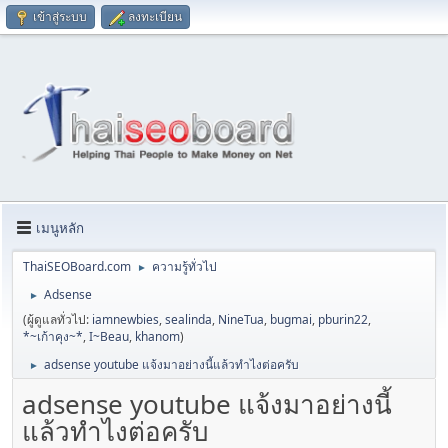
เข้าสู่ระบบ
ลงทะเบียน
เมนูหลัก
ThaiSEOBoard.com
ความรู้ทั่วไป
►
Adsense
►
(ผู้ดูแลทั่วไป:
iamnewbies
,
sealinda
,
NineTua
,
bugmai
,
pburin22
,
*~เก้าคุง~*
,
I~Beau
,
khanom
)
adsense youtube แจ้งมาอย่างนี้แล้วทำไงต่อครับ
►
adsense youtube แจ้งมาอย่างนี้
แล้วทำไงต่อครับ