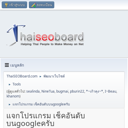
เข้าสู่ระบบ
ลงทะเบียน
เมนูหลัก
ThaiSEOBoard.com
พัฒนาเว็บไซต์
►
Tools
►
(ผู้ดูแลทั่วไป:
sealinda
,
NineTua
,
bugmai
,
pburin22
,
*~เก้าคุง~*
,
I~Beau
,
khanom
)
แจกโปรแกรม เช็คอันดับบนgoogleครับ
►
แจกโปรแกรม เช็คอันดับ
บนgoogleครับ