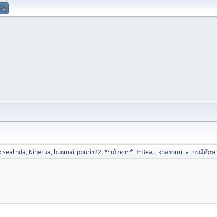
ยน
ป:
sealinda
,
NineTua
,
bugmai
,
pburin22
,
*~เก้าคุง~*
,
I~Beau
,
khanom
)
กรณีศึกษา
►