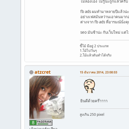
ไม่ลองเอง ไม่รู้น่ะถูกแล้วครับ
fb ads ผมทำมาหลายปีแล้วน่ะ
อย่างเฟสมันหว่านเอาคนมากอง
ต่างจาก fb ads ที่อารมณ์นั่งค
seo มันช้าน่ะ กับเว็บใหม่ แต่ไ
ขี้โม้ มีอยู่ 2 ประเภท
1.โม้ไปวันๆ
2.โม้แล้วดันทำได้จริง
atzcret
15 ธันวาคม 2014, 23:08:03
ยินดีด้วยคร๊าาาา
สูงเกิน 250 pixel