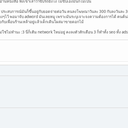
 อ่านหนังสือ ฟังเขาเล่าว่าขับรถยังไง ไม่ขับเองมันก็ไม่เป็น
 ประสบการณ์มันก็ขึ้นอยู่กับยอดจ่ายต่อวัน คนลงโฆษณาวันละ 300 กับลงวันละ 
ๆไว้ พอมาจับ adword มันเลยหมู เพราะมันระบุเจาะจงความต้องการได้ คนค้นส
ุยกับเพื่อนร้านเหล้าอยู่แล้วเด็กเดินโผล่มาขายดอกไม้
ม่ใช่ไม่ทำนะ :3 นี่ก็เติม network ใหม่อยู่ คงลงตัวสักเดือน 3 ก็ทำทั้ง seo ทั้ง a