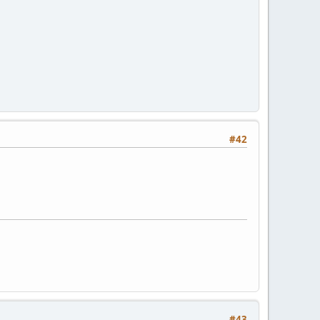
#42
#43