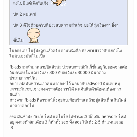
ลงไปมีแต่เจ้งกับเจ้ง
ปล.2 ผมเดา!
ปล.3 ดีใจด้วยครับที่ประสบความสำเร็จ ขอให้รุ่งเรืองๆๆ ยิ่งๆ
ขึ้นไป
ไม่ลองเอง ไม่รู้น่ะถูกแล้วครับ อ่านหนังสือ ฟังเขาเล่าว่าขับรถยังไง
ไม่ขับเองมันก็ไม่เป็น
fb ads ผมทำมาหลายปีแล้วน่ะ ประสบการณ์มันก็ขึ้นอยู่กับยอดจ่ายต่อ
วัน คนลงโฆษณาวันละ 300 กับลงวันละ 30000 มันก็ต่าง
ประสบการณ์กัน
อย่างเฟสมันหว่านเอาคนมากองๆไว้ พอมาจับ adword มันเลยหมู
เพราะมันระบุเจาะจงความต้องการได้ คนค้นสินค้าคือคนต้องการ
สินค้า
ต่างจาก fb ads ที่อารมณ์นั่งคุยกับเพื่อนร้านเหล้าอยู่แล้วเด็กเดินโผล่
มาขายดอกไม้
seo มันช้าน่ะ กับเว็บใหม่ แต่ไม่ใช่ไม่ทำนะ :3 นี่ก็เติม network ใหม่
อยู่ คงลงตัวสักเดือน 3 ก็ทำทั้ง seo ทั้ง ads ให้เด้ง 2-5 ตำแหน่งเลย
:3