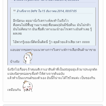
อ้างถึงจาก: DePe ใน 15 ธันวาคม 2014, 00:07:05
อีกนิดนะ ผมมานั่งวิเคราะห์ละทำไมถึงไว
คือคนไม่มีพื้นฐานมาเลย(เพื่อนผม)มันมีข้อดีนะ มันไม่กลัว
มันไม่คิดมาก มันเชื่อดีเวลาแนะนำอะไรเพราะมันทำเลย รู้
ผลเลย
ไอ้พวกรู้เยอะนี่ติดนั้นติดนี่ วู้ว คุยด้วยแล้วเสียเวลา ถถถถ
แอบอยากขอทราบแนวทางการวิเคราะห๋การเลือกสินค้ามาขาย
บ้างจัง
นั่งนึกไปเรื่อยๆ ถ้าสมมติเราเอาสินค้าที่เป็นotopอยุ่แล้วมาประยุกดัด
แปลงนิดๆหน่อยๆเพื่อทำให้ต่างจากต้นฉบับ
แล้วทำเป็นแบรนด์ของตัวเอง อันนี้ก็น่าจะได้ใช่ไหมค่ะ เป็นของกิน
เหมือนกัน