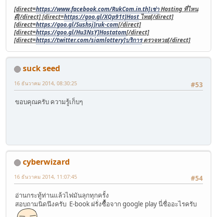
[direct=
https://www.facebook.com/RukCom.in.th]เช่า
Hosting ที่ไหน
ดี[/direct] [direct=
https://goo.gl/XQp91t]Host
ไทย[/direct]
[direct=
https://goo.gl/Sushsj]ruk-com
[/direct]
[direct=
https://goo.gl/Hu3NsY]Hostatom
[/direct]
[direct=
https://twitter.com/siamlottery]บริการ
ตรวจหวย[/direct]
suck seed
16 ธันวาคม 2014, 08:30:25
#53
ขอบคุณครับ ความรู้เก็บๆ
cyberwizard
16 ธันวาคม 2014, 11:07:45
#54
อ่านกระทู้ท่านแล้วไฟมันลุกทุกครั้ง
สอบถามนิดนึงครับ E-book ฝรั่งซื้อจาก google play นี่ชื่ออะไรครับ