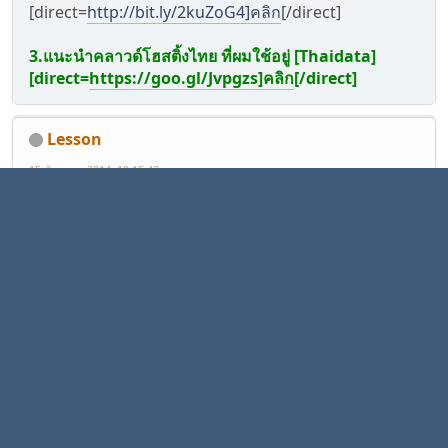
[direct=
http://bit.ly/2kuZoG4]คลิก
[/direct]
3.แนะนำคลาวด์โฮสติ้งไทย ที่ผมใช้อยู่ [Thaidata]
[direct=
https://goo.gl/Jvpgzs]คลิก
[/direct]
Lesson
15 ธันวาคม 2014, 10:15:42
#24
สุดยอดเลย
necrotorture
15 ธันวาคม 2014, 10:32:05
#25
ผมนี่ลุกขึ้นยืนเลยครับ