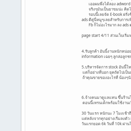
เออผมพึ่งได้ลอง adword แบบ
จริงๆมันเป็นยาขมน่ะ คิดไปเอ
รอบนี้เลยจัด E-book ฝรั่งซื้
ads ตีคู่นี่หมูๆเลยสำหรับการ
Fb ก็ไม่อะไรมาก ลง ads ตา
page start 4/11 ส่วนเว็บเริ่ม
4.รับลูกค้า อันนี้งานหนักหน่
information เฉยๆ ลูกล่อลูกช
5.บริหารจัดการ stock อันนี้โห
แต่ก็อย่างที่บอก ยุคถัดไปเป
ถ้าคุณขายของอะไรที่ น้องๆนั
6.จ้างคนมาดูแลแทน ขึ้นร้านไ
ตอนนี้เทรนเด็กพร้อมใช้งานเรื
30 วันแรก หนักนะ 7 โมงเช้าถึ
แต่หลังจากทุกอย่างเริ่มลงตัว
วันแรกยอด 6k วันที่ 10k ผ่าน