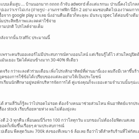
เต็มสูบ ... บ้านนอกมาก ถถถถ ถ้าจับ adword ตั้งแต่แรกนะ ป่านนี้คงไปไกล
งว่าเราไม่เก่ง (ถ่ายรูป - งานกราฟฟิก นี่อีก 2 อย่าง ผมชอบคิดไปเองว่าผมกาก
อจาก google play มาเลย นั่งอ่านคืนเดียวก็ทะลุละ มันระบุ spec ได้ค่อนข้างดีม
เพิ่มประสิทธิภาพและลดค่าใช้จ่าย
มปกติ โปรไลค์จ่ายเต็ม
หลังจากนั้น traffic ประมาณนี้
อยเพราะคนรับออเดอร์ไม่มีประสบการณ์ทางออนไลน์ แต่เรียนรู้ได้ไว ส่วนใหญ่ปิดด
นมันเยอะ ปิดได้ค่อนข้างมาก 30-40% ทีเดียว
ดจริง กว่าจะลงตัวร่วมเดือน เพิ่งโปร่งสักอาทิตย์ที่ผ่านมานี่เอง ผมถึงมีเวลาขึ้นร้
็นยุคของการใช้ข้อได้เปรียบของแต่ละอย่างให้เป็นประโยชน์
กเรียนนักศึกษาอยู่หอพักบริหารจัดการได้ คู่แข่งคุณก็จะเยอะตามจำนวนนั้นๆน
ด้ สามสี่วันก็รู้ละว่าไปรอดไม่รอด ต้องจ้างคนมาช่วยส่วนไหน พ้นอาทิตย์แรกป
่อง stock เรียบร้อยหายห่วง ผมไม่ต้องยุ่งละ
งตี 2-3 ทุกคืน เพื่อนผมนี่วิ่งรถ 100 กว่าโลทุกวัน แบกของไม่ต้องง้อฟิตเนสเลย
 ยอดก็เพิ่มขึ้นเรื่อยๆ ตามประสบการณ์
ไปเดือน พีคสุดวันละ 700k ส่งของทีเหมา 6 ล้อเลย ถือว่าไวดีสำหรับร้านที่โฟกัสแ