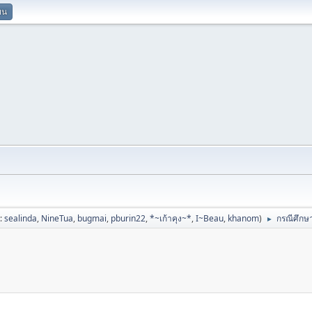
ยน
ป:
sealinda
,
NineTua
,
bugmai
,
pburin22
,
*~เก้าคุง~*
,
I~Beau
,
khanom
)
กรณีศึกษา
►