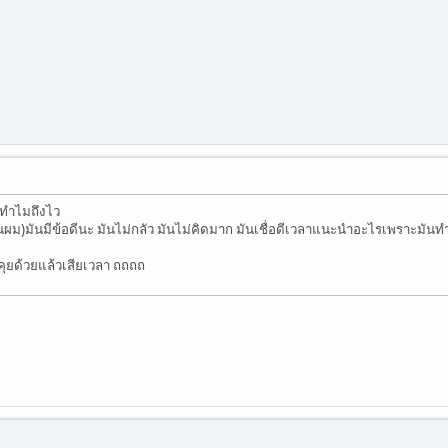
ะทำไมถึงไว
นผม)มันมีข้อดีนะ มันไม่กลัว มันไม่คิดมาก มันเชื่อดีเวลาแนะนำอะไรเพราะมันทำ
ู้ว คุยด้วยแล้วเสียเวลา ถถถถ