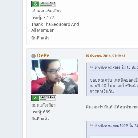
เจ้าพ่อบอร์ดเสียว
กระทู้: 7,177
Thank ThaiSeoBoard And
All MemBer
บันทึกแล้ว
DePe
15 ธันวาคม 2014, 01:19:41
อ้างถึงจาก: xsite ใน 15 ธั
ขอบคุณครับ เทคนิคยอดเยี่
ก่อนปี 40 ไม่น่าจะใช่ปีหน
การหาเงินกัน
สมุนแก๊งเสียว
ดีนะผมว่า มันทำให้คนทำมาหาก
กระทู้: 669
บันทึกแล้ว
อ้างถึงจาก: poo1059 ใน 1