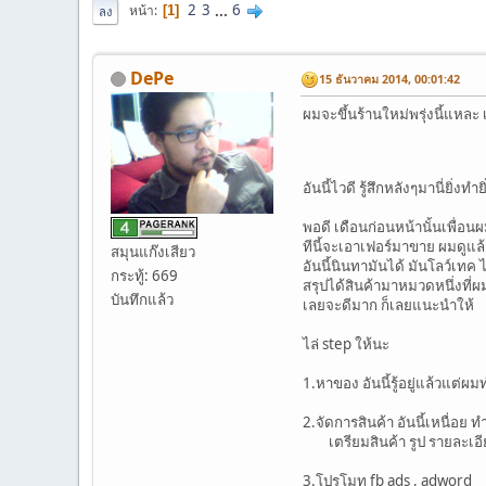
2
3
...
6
หน้า
1
ลง
DePe
15 ธันวาคม 2014, 00:01:42
ผมจะขึ้นร้านใหม่พรุ่งนี้แหละ 
อันนี้ไวดี รู้สึกหลังๆมานี่ยิ่งทำ
พอดี เดือนก่อนหน้านั้นเพื่อน
ทีนี้จะเอาเฟอร์มาขาย ผมดูแล
สมุนแก๊งเสียว
อันนี้นินทามันได้ มันโลว์เท
กระทู้: 669
สรุปได้สินค้ามาหมวดหนึ่งที่ผ
บันทึกแล้ว
เลยจะดีมาก ก็เลยแนะนำให้
ไล่ step ให้นะ
1.หาของ อันนี้รู้อยู่แล้วแต่ผม
2.จัดการสินค้า อันนี้เหนื่อย
เตรียมสินค้า รูป รายละเอียด 
3.โปรโมท fb ads , adword