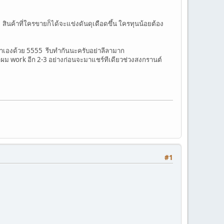
ท สินค้าที่ใครขายก็ได้จะแข่งดันดุเดือดขึ้น ใครทุนน้อยต้อง
น ทำเองด้วย 5555 รีบทำกันนะครับอย่าลีลามาก
หม่ผม work อีก 2-3 อย่างก่อนจะมาแชร์ทีเดียวช่วงสงกรานต์
#1