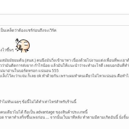
เป็นเคล็ดว่าต้องแชร์ก่อนถึงจะเวิร์ค
ยิ่งไวขึ้นๆ
ผมสมัยมัธยมต้น (สนส.) คนนึงมันวิ่งเข้ามาหา เนื่องด้วยไปงานแต่งเพื่อนที่พะเย
้วว่ามันติดการส่งยาก กำไรน้อย แล้วมันให้แนะนำว่าจะทำอะไรดี เลยบอกอันที่ทำ
ค ไม่มาอ่านในบอร์ดหรอก แน่นอน 555
มเล็งไว้ละว่าแจ่ม ก็เลย ok ทำด้วยกัน เพราะผมทำคนเดียวไม่ไหวแน่นอน คือทำได้แ
ทำไม่ทันเฉยๆ ข้อนี้ไม่ได้ทำเท่าไหร่สำหรับร้านนี้
 ทำคนเดียวไม่ได้ ถือเป็น advantage ของสินค้าประเภทนี้
ราคาทำเสร็จขึ้นเพจก่อน ... จากนั้นเว็บมาทีหลัง ทำตามมีตามเกิดอันนี้ นั่งจิ้