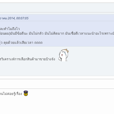
นวาคม 2014, 00:07:05
ห์ละทำไมถึงไว
ื่อนผม)มันมีข้อดีนะ มันไม่กลัว มันไม่คิดมาก มันเชื่อดีเวลาแนะนำอะไรเพราะม
่ วู้ว คุยด้วยแล้วเสียเวลา ถถถถ
เคราะห๋การเลือกสินค้ามาขายบ้างจัง
นไม่ค่อยรู้เรื่อง