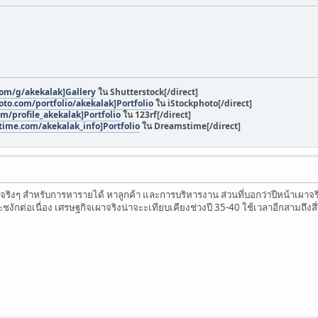
com/g/akekalak]Gallery
ใน Shutterstock[/direct]
to.com/portfolio/akekalak]Portfolio
ใน iStockphoto[/direct]
m/profile_akekalak]Portfolio
ใน 123rf[/direct]
ime.com/akekalak_info]Portfolio
ใน Dreamstime[/direct]
ริงๆ สำหรับการหารายได้ หาลูกค้า และการบริหารงาน ส่วนที่บอกว่าปีหน้าเผาจริง
ะชงักต่อเนื่อง เศรษฐกิจเผาจริงน่าจะะเทียบเคียงช่วงปี 35-40 ใช้เวลาอีกสามถึ