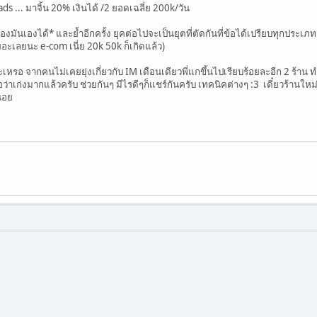
ads ... มาจิ้น 20% เงินได้ /2 ยอดเฉลี่ย 200k/วัน
องมันเองได้* และย้ำอีกครั้ง ยุคต่อไปจะเป็นยุตที่ตัดกันที่ข้อได้เปรียบทุกประเภ
เยอะเลยนะ e-com เนี่ย 20k 50k ก็เกิดแล้ว)
ะเหรอ จากคนไม่เคยยุ่งเกี่ยวกับ IM เดือนเดียวพี่แกขึ้นไปเรียบร้อยละอีก 2 ร้า
ว่าเก่งมากแล้วครับ ช่วยกันๆ มีไรดีๆก็แชร์กันครับ เทคนิคต่างๆ :3 เดี๋ยวร้านใ
่อย