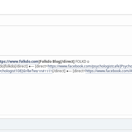
ttps://www.folkdo.com
]Folkdo Blog[/direct]
FOLKD☺︎
do]folkdo[/direct] ●— [direct=
https://www.facebook.com/psychologistcafe]Psycho
chologist108]นักจิตวิทยากล่าวว่า
[/direct] ●— [direct=
https://www.facebook.com/A