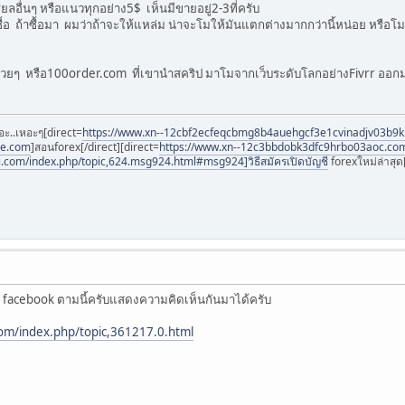
ลอื่นๆ หรือแนวทุกอย่าง5$ เห็นมีขายอยู่2-3ที่ครับ
อซื้อ ถ้าซื้อมา ผมว่าถ้าจะให้แหล่ม น่าจะโมให้มันแตกต่างมากกว่านี้หน่อย หรือ
omสวยๆ หรือ100order.com ที่เขานำสคริป มาโมจากเว็บระดับโลกอย่างFivrr อ
อะ..เหอะๆ[direct=
https://www.xn--12cbf2ecfeqcbmg8b4auehgcf3e1cvinadjv03b9
ee.com
]สอนforex[/direct][direct=
https://www.xn--12c3bbdobk3dfc9hrbo03aoc.co
i.com/index.php/topic,624.msg924.html#msg924]วิธีสมัครเปิดบัญชี
forexใหม่ล่าสุด[
ก facebook ตามนี้ครับแสดงความคิดเห็นกันมาได้ครับ
om/index.php/topic,361217.0.html