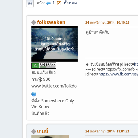
1
ทั้งหมด
หน้า
2
ลง
folkswaken
24 พฤศจิกายน 2014, 10:10:25
ดูบ้านๆ ดีครับ
☻
รับเขียนบล็อกรีวิว! [direct=
h
●— [direct=https://fb..com/folk
สมุนแก๊งเสียว
[direct=
https://www.fb.com/psy
กระทู้: 906
www.twitter.com/folkdo_
ที่ตั้ง: Somewhere Only
We Know
บันทึกแล้ว
เกมส์
24 พฤศจิกายน 2014, 11:01:21