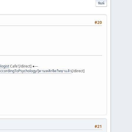
พิมพ์
#20
logist
Cafe'[/direct] ●—
ccordingToPsychology/]ตามหลักจิตวิทยาแล้ว
[/direct]
#21