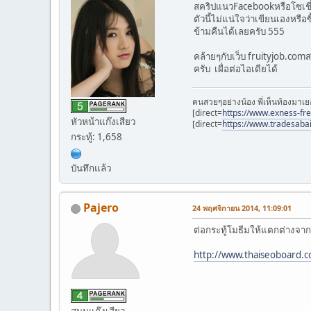
สคริปแนวFacebookหรือโซเชี่ย
ตัวนี้ไม่แน่ใจว่าเขียนเองหรื
ข้ามคืนได้เลยครับ 555
คล้ายๆกับเว็บ fruityjob.c
ครับ เผื่อต่อไอเดียได้
คนสวยๆอย่างน้อง พี่เห็นท้องมาเย
[direct=
https://www.exness-fr
หัวหน้าแก๊งเสียว
[direct=
https://www.tradesaba
กระทู้: 1,658
บันทึกแล้ว
Pajero
24 พฤศจิกายน 2014, 11:09:01
ต่อกระทู้โมธีมให้แตกต่างจา
http://www.thaiseoboard.c
สมุนแก๊งเสียว