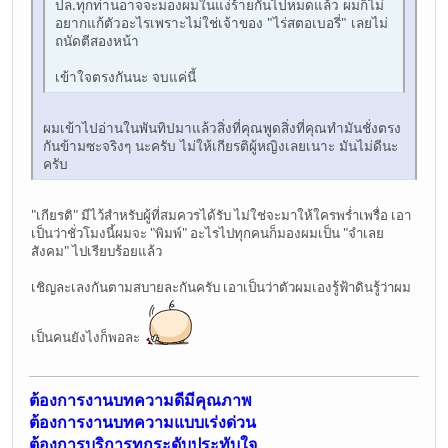
ปล.ทุกท่านอาจจะมองผมในแง่ร้ายกันไปหมดแล้ว ผมก็ไม่
อยากแก้ตัวอะไรเพราะไม่ใช่เจ้าของ "ไร่สตอเบอรี่" เลยไม่
ถนัดตีสองหน้า
เข้าใจตรงกันนะ จบแค่นี้
ผมเข้าไปอ่านในพันทิปมาแล้วสิ่งที่คุณพูดสิ่งที่คุณทำมันชั่งตรง
กันข้ามซะจริงๆ นะครับ ไม่ให้เกียรติผู้หญิงเลยเนาะ มันไม่ดีนะ
ครับ
"เกียรติ" มีไว้สำหรับผู้ที่สมควรได้รับ ไม่ใช่จะมาให้ใครพร่ำเพรื่อ เอา
เป็นว่าชั่วโมงนี้ผมจะ "พิมพ์" อะไรไปทุกคนก็มองผมเป็น "จำเลย
สังคม" ไปเรียบร้อยแล้ว
เชิญละเลงกันตามสบายละกันครับ เอาเป็นว่าตัวผมเองรู้ฟ้าดินรู้ว่าผม
เป็นคนยังไงก็พอละ
ต้องการงานบทความดีมีคุณภาพ
ต้องการงานบทความแบบเร่งด่วน
ต้องการบริการทุกระดับประทับใจ