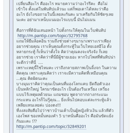
เปลี่ยนสีอะไร คืออะไร หมายความว่าอะไรรึคะ คือไม่
เข้าใจ ตั้งแต่ในพันทิปแล้วนะ แต่ก็พอเดาได้หละว่าคือ
อะไร ยังไงขอถามในนี้เลยละกันคะ มาเครียกันให้ชัดๆเลย
นะคะ อย่ามาเหน็บแนมอะไรแบบนี้ มันไม่แมน
คือการที่ดิฉันเสนอหน้า ไปตั้งกระให้คุณในเว็บพันทิป
http://m.pantip.com/topic/32795768
แถมให้ยืมล้อคอิน รวมถึงช่วยต่างๆนานาเพราะเราเพียง
อยากช่วยคุณ เราเห็นคุณตั้งกระทู้ในเว็บไทยเอสอีโอ ตั้ง
หลายกระทู้ ก็เห็นว่าตั้งใจ คิดว่าคุณคงจะจริงจัง ก็เลย
อยากช่วย เราคิดว่าที่นี่มีผู้ชายเยอะ หากไปโพสที่พันทิปน่า
จะดีกว่าที่นี่ ....
เพราะเหตุนี้ใช่ไหมคะ เราถึงกลายสภาพเป็นจิ้งจก ในความ
คิดคุณ เพราะคุณคิดว่า เราจะมีความคิดที่เหมือนคุณ
...คุณ คิดผิดนะคะ
บางมุมเราคิดว่าคุณเป็นคนที่มองโลกแคบ ยึดถือตัวเอง
เป็นหลักใหญ่ ใครมาขัดอะไร เป็นต้องวีนเหวี่ยง เหวี่ยง
แบบไร้เหตุผลด้วยนะ แถมชอบ พูดจาถากถางกระแนะ
กระแหน อะไรก็ไม่รู้คุณ... ยิ่งเห็นไปตอบแต่ละกระทู้แล้ว
เพลียแทนเลยค่ะ บ่องตง!!!
ที่งงสงสัยคือไปว่าชาวบ้านเค้าเป็นผู้หญิงหิวเงิน แล้วทีตัว
เองโพส ของหมั้นทองคำ 5 บาทนั่นคืออะไร คือมันขัดแย้ง
กันมะคะ !??
http://m.pantip.com/topic/32849201