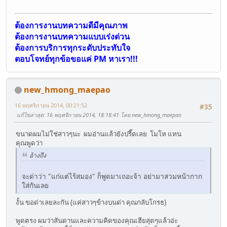
ต้องการงานบทความดีมีคุณภาพ
ต้องการงานบทความแบบเร่งด่วน
ต้องการบริการทุกระดับประทับใจ
ตอบโจทย์ทุกข้อขอแค่ PM หาเรา!!!
new_hmong_maepao
16 พฤศจิกายน 2014, 00:21:52
#35
แก้ไขล่าสุด
: 16 พฤศจิกายน 2014, 18:18:41 โดย new_hmong_maepao
ขนาดผมไม่ใช่สาวๆนะ ผมอ่านแล้วยังปรี๊ดเลย โมโห แทน
คุณพูดว่า
อ้างถึง
จะด่าว่า "แก่แต่ไร้สมอง" ก็พูดมาเถอะจ้า อย่ามาสวมหน้ากาก
ใส่กันเลย
งั้น ขอด่าเลยละกัน (แค่สาวๆข้างบนด่า คุณกลับโกรธ)
พูดตรง ผมว่าสันดานและความคิดของคุณเฮียสุดๆแล้วอ่ะ