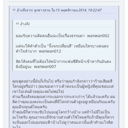
อ้างถึงจาก: ลุงชาวสวน ใน 15 พฤศจิกายน 2014, 19:22:47
อ้างถึง
ยอมรับความคิดคนอื่นน่ะเป็นเรื่องธรรมดา wanwan002
แต่จะให้ทำตัวเป็น "จิ้งจกเปลี่ยนสี" เหมือนใครบางคนคง
ทำใจลำบาก wanwan012
สัตว์สังคมที่ไม่ต้องใส่หน้ากากแฟนซีตีหน้าเข้าหากันมันคง
ยังมีอยู่นะ wanwan007
คุณพูดอย่างนี้มันก็เกินไป หรือว่าคุณกำลังกล่าวว่าร้ายเสียดสี
ใครอยู่หรือป่าว (ผมขอเดาว่าเค้าคงจะเป็นผู้หญิงที่คุณชอบแต่
เขาไม่เล่นด้วยคุณเลยไม่พอใจ)
ส่วนเรื่องสังคมคุณควรจะออกจากกะลาเก่าๆ ได้แล้วนะครับ ผม
คิดว่าคุณเองคงจะเป็นคนที่มีโลกส่วนตัวสูงอยู่เหมือนกันนะครับ
คุณมีรถยนต์ไหมครับ
ถ้าคุณมีก็ควรจะขับไปมองดูโลกกว้างบ้าง แต่ถ้าไม่มีไม่เป็น
อะไรครับ คุณอาจจะมีจักยานส่วนตัวใช่ไหมครับถ้ามีคุณก็ควร
จะปั่นออกไปมองขอบฟ้าบ้างไปดูว่าคนแถวนั้นเค้าทำอะไรคิด
อะไร