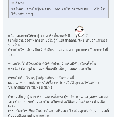
อ้างถึง
ขอโทษนะครับไม่รู้จริงอย่า "เจ๋อ" ผมให้เกียรติเพศแม่ แต่ไม่ใช่
ให้มาด่า ๆ ๆ ๆ
แล้วคุณอยากให้เขารู้ความจริงมั้ยละครับ!!!!
?
เขามีความจริงที่หลายคนยังไม่รู้ นี่แค่เขาออกมาเผย(ประจานตัวเอง
นะครับ)
ถ้าจะไม่ใช่แค่คุณนันเจ้าที่เสียหายล่ะ ...ผมว่าคุณจะกระอักมากกว่านี้
นะ!!!
ทุกคนในนี้ไม่ใช่องค์รักษ์พิทักษ์น่านเจ้าหรือพิทักษ์ใครทั้งนั้น
และไม่ใช่คนหูดำตาบอด ที่มองผิดเป็นถูกแบบคุณนะครับ
ถ้าจะให้ดี... ไหนๆ ผู้หญิงก็เสียหายกันขนาดนี้
ผมว่า... หากคุณต้องการให้เรื่องจบโดยสวัสดี คุณไม่ใช่แค่ป่าว
ประกาศบอกว่า "ผมหยุด ผมพอ"
ถ้าคุณเป็นลูกผู้ชายจริง คุณควรตั้งกระทู้ขอโทษคุณ nanjaow และขอ
โทษสาวๆ ทุกคนด้วยนะครับ (หรือจะด้วยวิธีอะไรก็แล้วแต่อย่างเปิด
เผย)
เพราะโลกโซเชียลมันน่ากลัวอย่างที่คุณว่าไง เมื่อคุณก่อปัญหา.. คุณก็
ต้องจบปัญหาอย่างมาดแมน