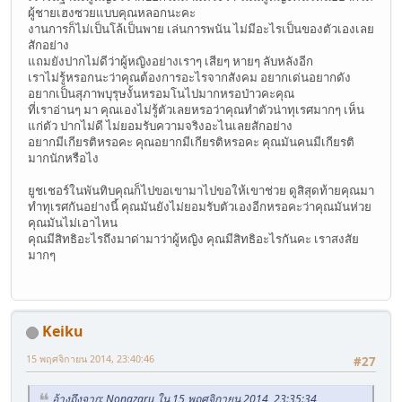
ผู้ชายเฮงซวยแบบคุณหลอกนะคะ
งานการก็ไม่เป็นโล้เป็นพาย เล่นการพนัน ไม่มีอะไรเป็นของตัวเองเลย
สักอย่าง
แถมยังปากไม่ดีว่าผู้หญิงอย่างเราๆ เสียๆ หายๆ ลับหลังอีก
เราไม่รู้หรอกนะว่าคุณต้องการอะไรจากสังคม อยากเด่นอยากดัง
อยากเป็นสุภาพบุรุษงั้นหรอมโนไปมากหรอป่าวคะคุณ
ที่เราอ่านๆ มา คุณเองไม่รู้ตัวเลยหรอว่าคุณทำตัวน่าทุเรศมากๆ เห็น
แก่ตัว ปากไม่ดี ไม่ยอมรับความจริงอะไนเลยสักอย่าง
อยากมีเกียรติหรอคะ คุณอยากมีเกียรติหรอคะ คุณมันคนมีเกียรติ
มากนักหรือไง
ยูชเชอร์ในพันทิบคุณก็ไปขอเขามาไปขอให้เขาช่วย ดูสิสุดท้ายคุณมา
ทำทุเรศกันอย่างนี้ คุณมันยังไม่ยอมรับตัวเองอีกหรอคะว่าคุณมันห่วย
คุณมันไม่เอาไหน
คุณมีสิทธิอะไรถึงมาด่ามาว่าผู้หญิง คุณมีสิทธิอะไรกันคะ เราสงสัย
มากๆ
Keiku
15 พฤศจิกายน 2014, 23:40:46
#27
อ้างถึงจาก: Nongzaru ใน 15 พฤศจิกายน 2014, 23:35:34