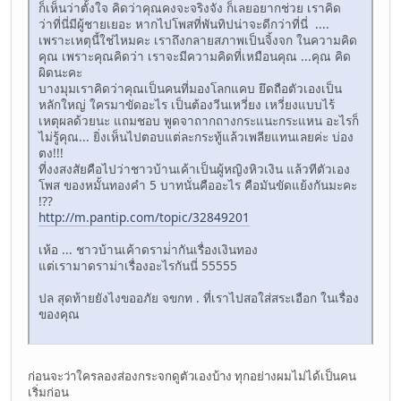
ก็เห็นว่าตั้งใจ คิดว่าคุณคงจะจริงจัง ก็เลยอยากช่วย เราคิด
ว่าที่นี่มีผู้ชายเยอะ หากไปโพสที่พันทิปน่าจะดีกว่าที่นี่ ....
เพราะเหตุนี้ใช่ไหมคะ เราถึงกลายสภาพเป็นจิ้งจก ในความคิด
คุณ เพราะคุณคิดว่า เราจะมีความคิดที่เหมือนคุณ ...คุณ คิด
ผิดนะคะ
บางมุมเราคิดว่าคุณเป็นคนที่มองโลกแคบ ยึดถือตัวเองเป็น
หลักใหญ่ ใครมาขัดอะไร เป็นต้องวีนเหวี่ยง เหวี่ยงแบบไร้
เหตุผลด้วยนะ แถมชอบ พูดจาถากถางกระแนะกระแหน อะไรก็
ไม่รู้คุณ... ยิ่งเห็นไปตอบแต่ละกระทู้แล้วเพลียแทนเลยค่ะ บ่อง
ตง!!!
ที่งงสงสัยคือไปว่าชาวบ้านเค้าเป็นผู้หญิงหิวเงิน แล้วทีตัวเอง
โพส ของหมั้นทองคำ 5 บาทนั่นคืออะไร คือมันขัดแย้งกันมะคะ
!??
http://m.pantip.com/topic/32849201
เห้อ ... ชาวบ้านเค้าดราม่่ากันเรื่องเงินทอง
แต่เรามาดราม่าเรื่องอะไรกันนี่ 55555
ปล สุดท้ายยังไงขออภัย จขกท . ที่เราไปสอใส่สระเอือก ในเรื่อง
ของคุณ
ก่อนจะว่าใครลองส่องกระจกดูตัวเองบ้าง ทุกอย่างผมไม่ได้เป็นคน
เริ่มก่อน