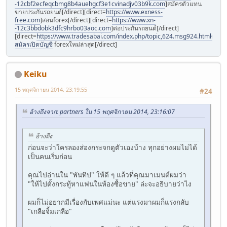
-12cbf2ecfeqcbmg8b4auehgcf3e1cvinadjv03b9k.com
]สมัครตัวแทน
ขายประกันรถยนต์[/direct][direct=
https://www.exness-
free.com
]สอนforex[/direct][direct=
https://www.xn-
-12c3bbdobk3dfc9hrbo03aoc.com
]ต่อประกันรถยนต์[/direct]
[direct=
https://www.tradesabai.com/index.php/topic,624.msg924.html#msg9
สมัครเปิดบัญชี
forexใหม่ล่าสุด[/direct]
Keiku
15 พฤศจิกายน 2014, 23:19:55
#24
อ้างถึงจาก: partners ใน 15 พฤศจิกายน 2014, 23:16:07
อ้างถึง
ก่อนจะว่าใครลองส่องกระจกดูตัวเองบ้าง ทุกอย่างผมไม่ได้
เป็นคนเริ่มก่อน
คุณไปอ่านใน "พันทิป" ให้ดี ๆ แล้วที่คุณมาเมนต์ผมว่า
"ให้ไปตั้งกระทู้หาแฟนในห้องซื้อขาย" ล่ะจะอธิบายว่าไง
ผมก็ไม่อยากมีเรื่องกับเพศแม่นะ แต่แรงมาผมก็แรงกลับ
"เกลือจิ้มเกลือ"