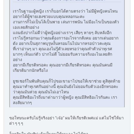
เราในฐานะผู้หญิง เราก็บอกได้ตามตรงว่า ไม่มีผู้หญิงคนไหน
อยากได้ผู้ชายเฮงซวยแบบคุณหลอกนะคะ
งานการก็ไม่เป็นโล้เป็นพาย เล่นการพนัน ไม่มีอะไรเป็นของตัว
เองเลยสักอย่าง
แถมยังปากไม่ดีว่าผู้หญิงอย่างเราๆ เสียๆ หายๆ ลับหลังอีก
เราไม่รู้หรอกนะว่าคุณต้องการอะไรจากสังคม อยากเด่นอยาก
ดัง อยากเป็นสุภาพบุรุษงั้นหรอมโนไปมากหรอป่าวคะคุณ
ที่เราอ่านๆ มา คุณเองไม่รู้ตัวเลยหรอว่าคุณทำตัวน่าทุเรศ
มากๆ เห็นแก่ตัว ปากไม่ดี ไม่ยอมรับความจริงอะไนเลยสัก
อย่าง
อยากมีเกียรติหรอคะ คุณอยากมีเกียรติหรอคะ คุณมันคนมี
เกียรติมากนักหรือไง
ยูชเชอร์ในพันทิบคุณก็ไปขอเขามาไปขอให้เขาช่วย ดูสิสุดท้าย
คุณมาทำทุเรศกันอย่างนี้ คุณมันยังไม่ยอมรับตัวเองอีกหรอคะ
ว่าคุณมันห่วย คุณมันไม่เอาไหน
คุณมีสิทธิอะไรถึงมาด่ามาว่าผู้หญิง คุณมีสิทธิอะไรกันคะ เรา
สงสัยมากๆ
ขอโทษนะครับไม่รู้จริงอย่า "เจ๋อ" ผมให้เกียรติเพศแม่ แต่ไม่ใช่ให้มา
ด่า ๆ ๆ ๆ