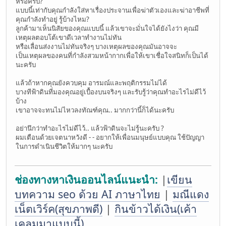
หรือครับ?
แบบนี้เท่ากับคุณกำลังใส่หาเรื่องประจานเพื่อฆ่าตัวเองและฆ่าอาชีพที่
คุณกำลังทำอยู่ รู้บ้างไหม?
ลูกค้ามาเห็นนิสัยของคุณแบบนี้ แล้วเขาจะมั่นใจได้ยังไงว่า คุณมี
เหตุผลตอบโต้เขาดีเวลาทำงานไม่ทัน
หรือเลื่อนส่งงานไม่ทันจริงๆ บางเหตุผลของคุณมันอาจจะ
เป็นเหตุผลของคนที่กำลังสวมหน้ากากเพื่อให้เขาเชื่อใจสนิทก็เป็นได้
นะครับ
แล้วถ้าหากคุณยังควบคุม อารมณ์และพฤติกรรมไม่ได้
บางทีฟ้าดินที่มองคุณอยู่เบื้องบนจริงๆ และรับรู้ว่าคุณทำอะไรไม่ดีไว้
บ้าง
เขาอาจจะทนไม่ไหวลงทัณฑ์คุณ.. มากกว่านี้ก็ได้นะครับ
อย่านึกว่าทำอะไรไม่ดีไว้.. แล้วฟ้าดินจะไม่รู้นะครับ ?
ผมเตือนด้วยเจตนาหวังดี - - อยากให้เพื่อนมนุษย์แบบคุณ ใช้ปัญญา
ในการดำเนินชีวิตให้มากๆ นะครับ
ช่องทางหาเงินออนไลน์แนะนำ:
|
เขียน
บทความ seo ด้วย AI ภาษาไทย
|
มณีแดง
เน็ตเวิร์ค(สุขภาพดี)
|
กินข้าวได้เงิน(เค้า
เคลมมาแบบนี้)