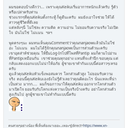
ผมขอตอบบ้างดีกว่า... เพราะคุณKeikuเริ่มอาการหนักแล้วครับ รู้ตัว
หรือเปล่าครับท่าน
ช่วงแรกๆที่คุณKeikuตั้งกระทู้ ก็ดูดีนะครับ ผมยังเอาใจช่วย ให้ได้
สาวๆคู่ชีวิตที่ดีเลย
แต่หลังๆนี่ ไม่ใช่ละ ความคิด ความอ่าน ไม่ยอมรับความจริง ไม่เปิด
ใจ มันไม่ใช่ ไม่แมน ฯลฯ
พูดตรงๆนะ ผมทนเห็นคุณCommentว่าคุณnanjaowแล้วมันไม่ใช่
อ่ะ ไม่แมน ผมไม่ได้รู้จักคุณnanjaowเป็นการส่วนตัวนะครับ
เขาอุตส่าห์ช่วยคุณ ให้ยืมLog-Inไปที่โพสที่Pantip ผมก็ตามไปอ่าน
ที่Pantipเหมือนกัน เขาช่วยคุณทุกอย่าง แทนที่จะสำนึก ขอบคุณ แต่
กลับแสดงออกแบบไม่น่าให้อภัย ผู้ชายเขาทำกันแบบนี้ต่อสาวๆเหรอ
ครับ
ดูแล้วคุณKeikuหัวแข็งพอสมควร โลกส่วนตัวสูง ไม่ยอมรับความ
จริง ตอนนี้คุณKeikuเองยังไม่รู้ตัวเลยว่าคุณผิดอะไร นั่นแหละที่น่า
เป็นห่วง มากก.... ผมก็ขอภาวนาให้คุณKeiku ออกจากโลกส่วนตัว
มาเปิดใจ ยอมรับกับโลกแห่งความเป็นจริงบ้างครับ อย่าโลกส่วนตัว
สูงเกินไป ลูกผู้ชายเขาไม่ทำกันแบบนี้ครับ
คนสวยๆอย่างน้อง พี่เห็นท้องมาเยอะ..เหอะๆ[direct=
https://www.xn-