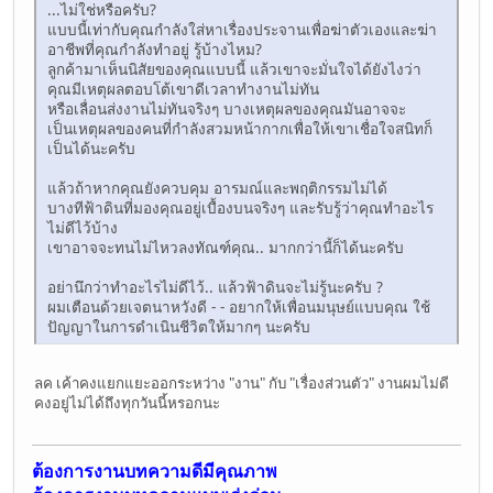
...ไม่ใช่หรือครับ?
แบบนี้เท่ากับคุณกำลังใส่หาเรื่องประจานเพื่อฆ่าตัวเองและฆ่า
อาชีพที่คุณกำลังทำอยู่ รู้บ้างไหม?
ลูกค้ามาเห็นนิสัยของคุณแบบนี้ แล้วเขาจะมั่นใจได้ยังไงว่า
คุณมีเหตุผลตอบโต้เขาดีเวลาทำงานไม่ทัน
หรือเลื่อนส่งงานไม่ทันจริงๆ บางเหตุผลของคุณมันอาจจะ
เป็นเหตุผลของคนที่กำลังสวมหน้ากากเพื่อให้เขาเชื่อใจสนิทก็
เป็นได้นะครับ
แล้วถ้าหากคุณยังควบคุม อารมณ์และพฤติกรรมไม่ได้
บางทีฟ้าดินที่มองคุณอยู่เบื้องบนจริงๆ และรับรู้ว่าคุณทำอะไร
ไม่ดีไว้บ้าง
เขาอาจจะทนไม่ไหวลงทัณฑ์คุณ.. มากกว่านี้ก็ได้นะครับ
อย่านึกว่าทำอะไรไม่ดีไว้.. แล้วฟ้าดินจะไม่รู้นะครับ ?
ผมเตือนด้วยเจตนาหวังดี - - อยากให้เพื่อนมนุษย์แบบคุณ ใช้
ปัญญาในการดำเนินชีวิตให้มากๆ นะครับ
ลค เค้าคงแยกแยะออกระหว่าง "งาน" กับ "เรื่องส่วนตัว" งานผมไม่ดี
คงอยู่ไม่ได้ถึงทุกวันนี้หรอกนะ
ต้องการงานบทความดีมีคุณภาพ