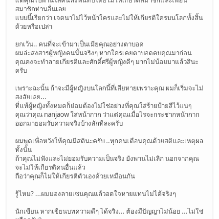
แต่คุณไปพานใส่คนทั้งพันทิปโดยไม่ให้เกียรติสมาชิกและเพื่อน
สมาชิกท่านอื่นเลย
แบบนี้เรียกว่า เจตนาไม่ไว้หน้าใครและไม่ให้เกียรติใครบนโลกทั้งสิ้น
ด้วยหรือเปล่า
ยกเว้น.. คนที่จะเข้ามาเป็นเมียคุณอย่างตาบอด
ผมล่ะสงสารผู้หญิงคนนั้นจริงๆ หากใครเคยตาบอดคบคุณมาก่อน
คุณคงจะทำลายเกียรติและศักดิ์ศรีผู้หญิงดีๆ มากไม่น้อยมาแล้วสินะ
ครับ
เพราะฉะนั้น ถ้าจะมีผู้หญิงบนโลกนี้ที่เสียหายเพราะคุณ ผมก็เริ่มจะไม่
สงสัยเลย...
ที่แท้ผู้หญิงทั้งหมดก็ย่อมต้องไม่ใช่อย่างที่คุณใส่ร้ายป้ายสีไว้แน่ๆ
คุณว่าคุณ nanjaow ใส่หน้ากาก ว่าแต่คุณเมื่อไรจะกระชากหน้ากาก
ออกมายอมรับความจริงบ้างสักทีละครับ
ผมพูดเพื่อหวังให้คุณมีสตินะครับ ..ทุกคนเตือนคุณด้วยสติและเหตุผล
ทั้งนั้น
ถ้าคุณไม่ฟังและไม่ยอมรับความเป็นจริง ยังพานไม่เลิก นอกจากคุณ
จะไม่ให้เกียรติคนอื่นแล้ว
ถือว่าคุณก็ไม่ให้เกียรติตัวเองด้วยเหมือนกัน
รู้ไหม? ...ผมมองลายเซนคุณแล้วอดใจหายแทนไม่ได้จริงๆ
นักเขียน หากเขียนบทความดีๆ ได้จริง... ต้องมีปัญญาไม่น้อย ...ไม่ใช่