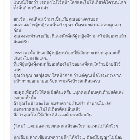
แบบนี้เรียกว่า เจตนาไม่ไว้หน้าใครและไม่ให้เกียรติใครบนโลก
ทั้งสิ้นด้วยหรือเปล่า
ยกเว้น.. คนที่จะเข้ามาเป็นเมียคุณอย่างตาบอด
ผมล่ะสงสารผู้หญิงคนนั้นจริงๆ หากใครเคยตาบอดคบคุณมา
ก่อน
คุณคงจะทำลายเกียรติและศักดิ์ศรีผู้หญิงดีๆ มากไม่น้อยมาแล้ว
สินะครับ
เพราะฉะนั้น ถ้าจะมีผู้หญิงบนโลกนี้ที่เสียหายเพราะคุณ ผมก็
เริ่มจะไม่สงสัยเลย...
ที่แท้ผู้หญิงทั้งหมดก็ย่อมต้องไม่ใช่อย่างที่คุณใส่ร้ายป้ายสีไว้
แน่ๆ
คุณว่าคุณ nanjaow ใส่หน้ากาก ว่าแต่คุณเมื่อไรจะกระชาก
หน้ากากออกมายอมรับความจริงบ้างสักทีละครับ
ผมพูดเพื่อหวังให้คุณมีสตินะครับ ..ทุกคนเตือนคุณด้วยสติและ
เหตุผลทั้งนั้น
ถ้าคุณไม่ฟังและไม่ยอมรับความเป็นจริง ยังพานไม่เลิก
นอกจากคุณจะไม่ให้เกียรติคนอื่นแล้ว
ถือว่าคุณก็ไม่ให้เกียรติตัวเองด้วยเหมือนกัน
รู้ไหม? ...ผมมองลายเซนคุณแล้วอดใจหายแทนไม่ได้จริงๆ
นักเขียน หากเขียนบทความดีๆ ได้จริง... ต้องมีปัญญาไม่น้อย