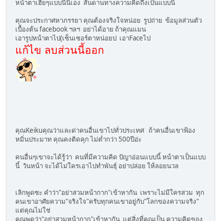
หน้าตาเฮียๆแบบนี้นี่เอง สันดานทางความคิดถึงเป็นแบบนี้
คุณจะประกาศหาภรรยา คุณต้องจริงใจหน่อย รูปถ่าย ข้อมูลส่วนตัว
เบื้องต้น facebook ฯลฯ อย่าได้อาย ถ้าคุณแมน
เอารูปหน้าตาไป(เซ็นเซอร์ตาหน่อยป เอาFaceไป
แก้ไข ลบส่วนนี้ออก
คุณKeikuคุณว่าและด่าคนอื่นเขาไปทั่วประเทศ ถ้าคนอื่นเขาฟ้อง
หมิ่นประมาท คุณคงติดคุก ไม่ต่ำกว่า 500ปีอ่ะ
คนอื่นๆเขาจะได้รู้ว่า คนที่มีความคิด ปัญาอ่อนแบบนี้ หน้าตาเป็นแบบ
นี้ วันหน้า จะได้ไม่ใครเอาไปทำพันธุ์ อย่าปล่อย ให้ลอยนวล
เลิกพูดซะ คำว่า"อย่าสวมหน้ากาก"เข้าหากัน เพราะไม่มีใครสวม ทุก
คนเขาอาศัยความ"จริงใจ"ครับทุกคนเขาอยู่กับ"โลกของความจริง"
แต่คุณไม่ใช่
คุณพูดว่า"อย่าสวมหน้ากาก"เข้าหากัน แต่สิ่งที่คุณเป็น ความคิดของ