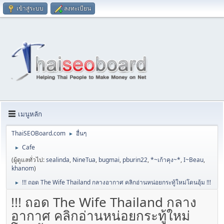
เข้าสู่ระบบ
ลงทะเบียน
เมนูหลัก
ThaiSEOBoard.com
อื่นๆ
►
Cafe
►
(ผู้ดูแลทั่วไป:
sealinda
,
NineTua
,
bugmai
,
pburin22
,
*~เก้าคุง~*
,
I~Beau
,
khanom
)
!!! ถอด The Wife Thailand กลางอากาศ คลิกอ่านหน่อยกระทู้ใหม่โดนอุ้ม !!!
►
!!! ถอด The Wife Thailand กลาง
อากาศ คลิกอ่านหน่อยกระทู้ใหม่