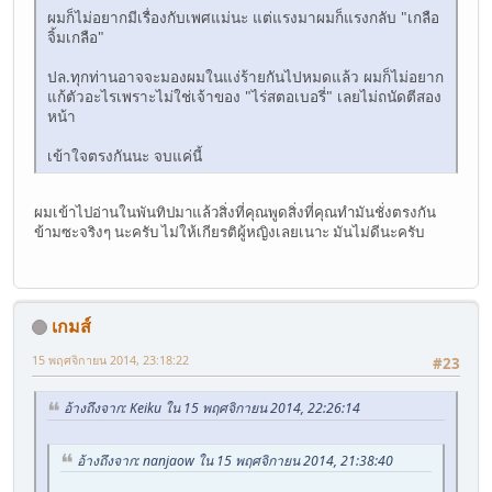
ผมก็ไม่อยากมีเรื่องกับเพศแม่นะ แต่แรงมาผมก็แรงกลับ "เกลือ
จิ้มเกลือ"
ปล.ทุกท่านอาจจะมองผมในแง่ร้ายกันไปหมดแล้ว ผมก็ไม่อยาก
แก้ตัวอะไรเพราะไม่ใช่เจ้าของ "ไร่สตอเบอรี่" เลยไม่ถนัดตีสอง
หน้า
เข้าใจตรงกันนะ จบแค่นี้
ผมเข้าไปอ่านในพันทิปมาแล้วสิ่งที่คุณพูดสิ่งที่คุณทำมันชั่งตรงกัน
ข้ามซะจริงๆ นะครับ ไม่ให้เกียรติผู้หญิงเลยเนาะ มันไม่ดีนะครับ
เกมส์
15 พฤศจิกายน 2014, 23:18:22
#23
อ้างถึงจาก: Keiku ใน 15 พฤศจิกายน 2014, 22:26:14
อ้างถึงจาก: nanjaow ใน 15 พฤศจิกายน 2014, 21:38:40