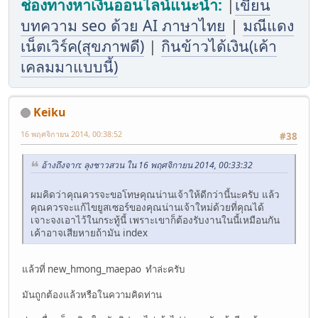
ช่องทางหาเงินออนไลน์แนะนำ:
|
เขียน
บทความ seo ด้วย AI ภาษาไทย
|
มณีแดง
เน็ตเวิร์ค(สุขภาพดี)
|
กินข้าวได้เงิน(เค้า
เคลมมาแบบนี้)
Keiku
16 พฤศจิกายน 2014, 00:38:52
#38
อ้างถึงจาก: ลุงชาวสวน ใน 16 พฤศจิกายน 2014, 00:33:32
ผมคิดว่าคุณควรจะขอโทษคุณน่านเจ้าให้ดีกว่านี้นะครับ แล้ว
คุณควรจะแก้ไขยูสเซอร์ของคุณน่านเจ้าใหม่ด้วยที่คุณได้
เจาะจงเอาไว้ในกระทู้นี้ เพราะเขาก็ต้องรับงานในนี้เหมือนกัน
เค้าอาจเสียหายถ้ามัน index
แล้วที่ new_hmong_maepao ทำล่ะครับ
มันถูกต้องแล้วหรือในความคิดท่าน