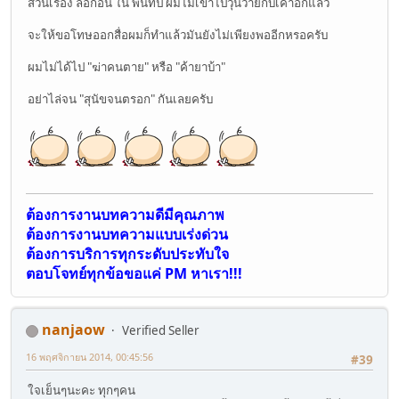
ส่วนเรื่อง ล็อกอิน ใน พันทิป ผมไม่เข้าไปวุ่นวายกับเค้าอีกแล้ว
จะให้ขอโทษออกสื่อผมก็ทำแล้วมันยังไม่เพียงพออีกหรอครับ
ผมไม่ได้ไป "ฆ่าคนตาย" หรือ "ค้ายาบ้า"
อย่าไล่จน "สุนัขจนตรอก" กันเลยครับ
ต้องการงานบทความดีมีคุณภาพ
ต้องการงานบทความแบบเร่งด่วน
ต้องการบริการทุกระดับประทับใจ
ตอบโจทย์ทุกข้อขอแค่ PM หาเรา!!!
nanjaow
Verified Seller
16 พฤศจิกายน 2014, 00:45:56
#39
ใจเย็นๆนะคะ ทุกๆคน