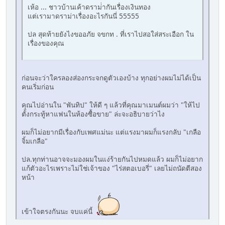
เห้อ ... ชาวบ้านเค้าดราม่่ากันเรื่องเงินทอง
แต่เรามาดราม่าเรื่องอะไรกันนี่ 55555
ปล สุดท้ายยังไงขออภัย จขกท . ที่เราไปสอใส่สระเอือก ใน
เรื่องของคุณ
ก่อนจะว่าใครลองส่องกระจกดูตัวเองบ้าง ทุกอย่างผมไม่ได้เป็น
คนเริ่มก่อน
คุณไปอ่านใน "พันทิป" ให้ดี ๆ แล้วที่คุณมาเมนต์ผมว่า "ให้ไป
ตั้งกระทู้หาแฟนในห้องซื้อขาย" ล่ะจะอธิบายว่าไง
ผมก็ไม่อยากมีเรื่องกับเพศแม่นะ แต่แรงมาผมก็แรงกลับ "เกลือ
จิ้มเกลือ"
ปล.ทุกท่านอาจจะมองผมในแง่ร้ายกันไปหมดแล้ว ผมก็ไม่อยาก
แก้ตัวอะไรเพราะไม่ใช่เจ้าของ "ไร่สตอเบอรี่" เลยไม่ถนัดตีสอง
หน้า
เข้าใจตรงกันนะ จบแค่นี้