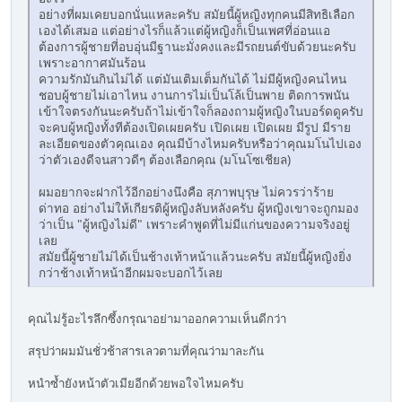
อย่างที่ผมเคยบอกนั่นแหละครับ สมัยนี้ผู้หญิงทุกคนมีสิทธิเลือก
เองได้เสมอ แต่อย่างไรก็แล้วแต่ผู้หญิงก็เป็นเพศที่อ่อนแอ
ต้องการผู้ชายที่อบอุ่นมีฐานะมั่งคงและมีรถยนต์ขับด้วยนะครับ
เพราะอากาศมันร้อน
ความรักมันกินไม่ได้ แต่มันเติมเต็มกันได้ ไม่มีผู้หญิงคนไหน
ชอบผู้ชายไม่เอาไหน งานการไม่เป็นโล้เป็นพาย ติดการพนัน
เข้าใจตรงกันนะครับถ้าไม่เข้าใจก็ลองถามผู้หญิงในบอร์ดดูครับ
จะคบผู้หญิงทั้งทีต้องเปิดเผยครับ เปิดเผย เปิดเผย มีรูป มีราย
ละเอียดของตัวคุณเอง คุณมีบ้างไหมครับหรือว่าคุณมโนไปเอง
ว่าตัวเองดีจนสาวดีๆ ต้องเลือกคุณ (มโนโซเชียล)
ผมอยากจะฝากไว้อีกอย่างนึงคือ สุภาพบุรุษ ไม่ควรว่าร้าย
ด่าทอ อย่างไม่ให้เกียรติผู้หญิงลับหลังครับ ผู้หญิงเขาจะถูกมอง
ว่าเป็น "ผู้หญิงไม่ดี" เพราะคำพูดที่ไม่มีแก่นของความจริงอยู่
เลย
สมัยนี้ผู้ชายไม่ได้เป็นช้างเท้าหน้าแล้วนะครับ สมัยนี้ผู้หญิงยิ่ง
กว่าช้างเท้าหน้าอีกผมจะบอกไว้เลย
คุณไม่รู้อะไรลึกซึ้งกรุณาอย่ามาออกความเห็นดีกว่า
สรุปว่าผมมันชั่วช้าสารเลวตามที่คุณว่ามาละกัน
หนำซ้ำยังหน้าตัวเมียอีกด้วยพอใจไหมครับ