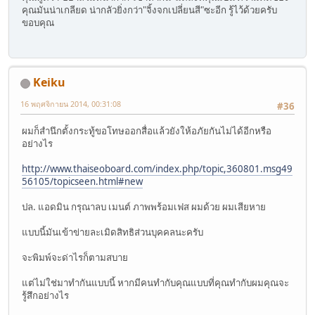
คุณมันน่าเกลียด น่ากลัวยิ่งกว่า"จิ้งจกเปลี่ยนสี"ซะอีก รู้ไว้ด้วยครับ
ขอบคุณ
Keiku
16 พฤศจิกายน 2014, 00:31:08
#36
ผมก็สำนึกตั้งกระทู้ขอโทษออกสื่อแล้วยังให้อภัยกันไม่ได้อีกหรือ
อย่างไร
http://www.thaiseoboard.com/index.php/topic,360801.msg49
56105/topicseen.html#new
ปล. แอดมิน กรุณาลบ เมนต์ ภาพพร้อมเฟส ผมด้วย ผมเสียหาย
แบบนี้มันเข้าข่ายละเมิดสิทธิส่วนบุคคลนะครับ
จะพิมพ์จะด่าไรก็ตามสบาย
แต่ไม่ใช่มาทำกันแบบนี้ หากมีคนทำกับคุณแบบที่คุณทำกับผมคุณจะ
รู้สึกอย่างไร