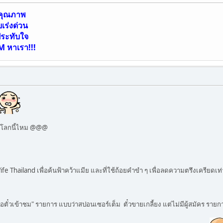
ีคุณภาพ
ร่งด่วน
ประทับใจ
M หาเรา!!!
ในโลกนี้ไหม @@@
e Thailand เพื่อค้นฟ้าคว้าแมีย และที่ใช้ถ้อยคำขำ ๆ เพื่อลดความตรึงเครียดเท
 "ขอตั๋วเข้าชม" รายการ แบบว่าสปอนเซอร์เต็ม ตั๋วขายเกลี้ยง แต่ไม่มีผู้สมัคร