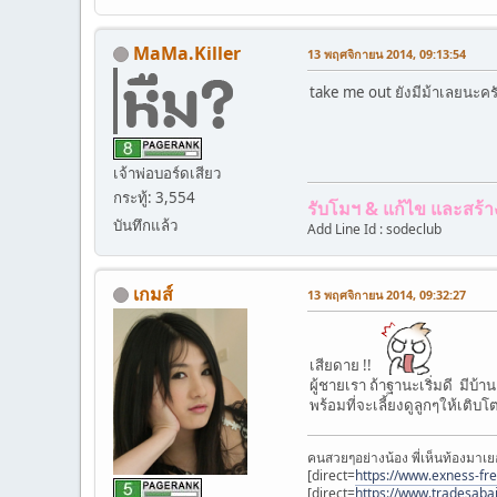
MaMa.Killer
13 พฤศจิกายน 2014, 09:13:54
take me out ยังมีม้าเลยนะ
เจ้าพ่อบอร์ดเสียว
กระทู้: 3,554
รับโมฯ & แก้ไข และส
บันทึกแล้ว
Add Line Id : sodeclub
เกมส์
13 พฤศจิกายน 2014, 09:32:27
เสียดาย !!
ผู้ชายเรา ถ้าฐานะเริ่มดี มีบ้
พร้อมที่จะเลี้ยงดูลูกๆให้เติบ
คนสวยๆอย่างน้อง พี่เห็นท้องมาเย
[direct=
https://www.exness-fr
[direct=
https://www.tradesaba