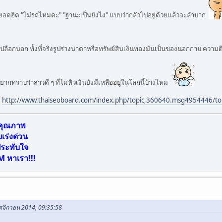
มยอดฮิต "ไม่รถไหมคะ" "ฐานะเป็นยังไง" แบบว่ากลัวไปอยู่ด้วยแล้วจะลำบาก
ลือกนอก ทั้งที่จริงรูปร่างน่าตาหรือทรัพย์สินเงินทองมันเป็นของนอกกาย ความด
ื่ออยากทราบว่าสาวดี ๆ ที่ไม่หิวเงินยังมีเหลืออยู่ในโลกนี้บ้างไหม
ะ
http://www.thaiseoboard.com/index.php/topic,360640.msg4954446/t
ีคุณภาพ
ร่งด่วน
ประทับใจ
M หาเรา!!!
ฤศจิกายน 2014, 09:35:58