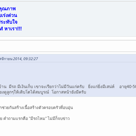
ีคุณภาพ
ร่งด่วน
ประทับใจ
M หาเรา!!!
ฤศจิกายน 2014, 09:32:27
ีบ้าน มีรถ มีเงินเก็บ เขาจะเรียกว่าไม่มีวันแก่ครับ ยิ่งแก่ยิ่งมีเสน่ห์ อายุ40
้ยงดูลูกๆให้เติบโตได้สมบูรณ์ โอกาสหน้ายังมีครับ
ช่วยกันสร้างเนื้อสร้างตัวครอบครัวที่อบอุ่น
ย คำถามแรกคือ "มีรถไหม" ไม่มีก็จบข่าว