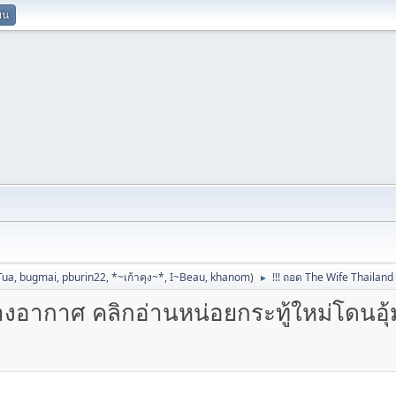
ยน
Tua
,
bugmai
,
pburin22
,
*~เก้าคุง~*
,
I~Beau
,
khanom
)
!!! ถอด The Wife Thailand
►
งอากาศ คลิกอ่านหน่อยกระทู้ใหม่โดนอุ้ม