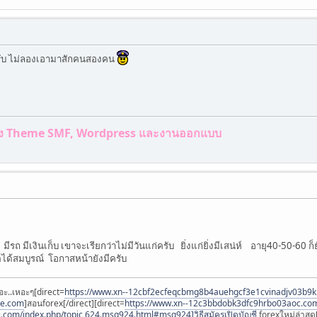
ครับ ไม่ลองเอามาสักคนสองคน
ร้าง Theme SMF, Wordpress และงานออกแบบ
าน มีรถ มีเงินเก็บ เขาจะเรียกว่าไม่มีวันแก่ครับ ยิ่งแก่ยิ่งมีเสน่ห์ อายุ40-50-6
โตได้สมบูรณ์ โอกาสหน้ายังมีครับ
อะ..เหอะๆ[direct=
https://www.xn--12cbf2ecfeqcbmg8b4auehgcf3e1cvinadjv03b9
ee.com
]สอนforex[/direct][direct=
https://www.xn--12c3bbdobk3dfc9hrbo03aoc.co
i.com/index.php/topic,624.msg924.html#msg924]วิธีสมัครเปิดบัญชี
forexใหม่ล่าสุด[