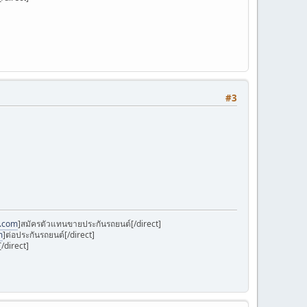
#3
k.com
]สมัครตัวแทนขายประกันรถยนต์[/direct]
m
]ต่อประกันรถยนต์[/direct]
/direct]