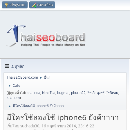
เข้าสู่ระบบ
ลงทะเบียน
เมนูหลัก
ThaiSEOBoard.com
อื่นๆ
►
Cafe
►
(ผู้ดูแลทั่วไป:
sealinda
,
NineTua
,
bugmai
,
pburin22
,
*~เก้าคุง~*
,
I~Beau
,
khanom
)
มีใครใช้ลองใช้ iphone6 ยังค้าาาา
►
มีใครใช้ลองใช้ iphone6 ยังค้าาาา
เริ่มโดย suchada30, 16 พฤศจิกายน 2014, 23:16:22