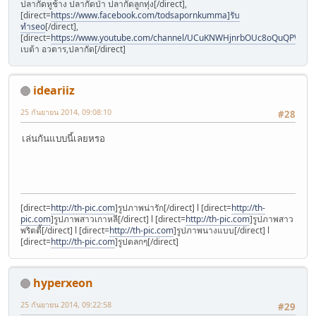
ปลากัดหูช้าง ปลากัดป่า ปลากัดลูกทุ่ง[/direct],
[direct=
https://www.facebook.com/todsapornkumma]รับ
ทำseo
[/direct],
[direct=
https://www.youtube.com/channel/UCuKNWHjnrbOUc8oQuQPW0uw]
เบต้า อวตาร,ปลากัด[/direct]
ideariiz
25 กันยายน 2014, 09:08:10
#28
เล่นกันแบบนี้เลยหรอ
[direct=
http://th-pic.com
]รูปภาพน่ารัก[/direct] l [direct=
http://th-
pic.com
]รูปภาพสาวเกาหลี[/direct] l [direct=
http://th-pic.com
]รูปภาพสาว
พริตตี้[/direct] l [direct=
http://th-pic.com
]รูปภาพนางแบบ[/direct] l
[direct=
http://th-pic.com
]รูปตลกๆ[/direct]
hyperxeon
25 กันยายน 2014, 09:22:58
#29