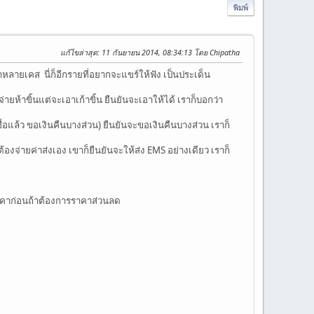
พิมพ์
แก้ไขล่าสุด
: 11 กันยายน 2014, 08:34:13 โดย Chipatha
หลายเคส นี่ก็อีกรายที่อยากจะแขร์ให้ฟัง เป็นประเด็น
่ายห้าขิ้นแต่จะเอาเก้าขิ้น ยืนยันจะเอาให้ได้ เราก็บอกว่า
ื้อแล้ว ขอเงินคืนบางส่วน) ยืนยันจะขอเงินคืนบางส่วน เราก็
งจ่ายค่าส่งเอง เขาก็ยืนยันจะให้ส่ง EMS อย่างเดียว เราก็
ราคาก่อนถ้าต้องการราคาส่วนลด