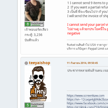
1 I cannot send 9 items to 
2 If you want a partial refu
3 เป็นพี่ พี่จะเขียนไปว่า if 
I will send the invoice of sh
I cannot send your parcel via
ไปอ่านดู แล้วยกประโยคนี้ใน po
เจ้าพ่อบอร์ดเสียว
negative
กระทู้: 3,236
บันทึกแล้ว
รับส่งด่วนสินค้าไป USA ราคาถูก
บริการ แก้ปัญหา Paypal Limit แ
teeyaishop
11 กันยายน 2014, 09:50:45
ประชากรหลายพันล้านคน เจอเพี
https://www.screenkaw.com
https://xn--12caqa4gb9de2bza
https://www.facebook.com/sc
https://vt.tiktok.com/ZS9rfm