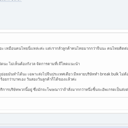
มีเยอะ เหมือนคนไทยนี่แหล่ะค่ะ แต่เรากลัวลูกค้าคนไทยมากกว่าจีนนะ คนไทยติดต
นผิดนะ ไม่เห็นต้องกังวล จัดการตามที่เจ๊โหดแนะนำ
ดุย่อยมันทำได้นะ เฉพาะส่งไปจีนประเทศเดียว มีหลายบริษัททำ break bulk ไม่ต้อง
งร้อยกว่าบาทเอง วันสองวันลูกค้าก็ได้ของแล้วค่ะ
้บริการบริษัทพวกนี้อยู่ ซึ่งมักจะโฆษณาว่าถ้าสั่งมากกว่าหนึ่งชิ้นจะอัพเกรดเป็นส่