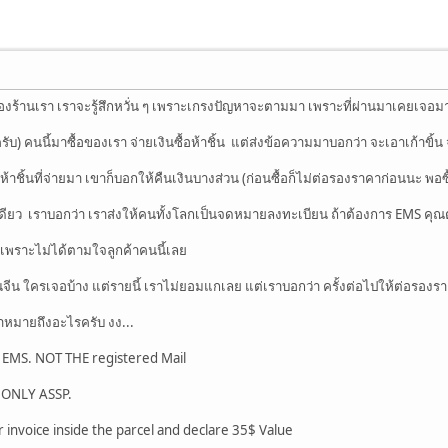
ของร้านเรา เราจะรู้สึกหวั่น ๆ เพราะเกรงปัญหาจะตามมา เพราะที่ผ่านมาเคยเจอมา
) คนนี้มาซื้อของเรา จ่ายเงินซื้อห้าชิ้น แต่ส่งข้อความมาบอกว่า จะเอาเก้าขิ้น จ
ห้าชิ้นที่จ่ายมา เขาก็บอกให้คืนเงินบางส่วน (ก่อนซื้อก็ไม่ต่อรองราคาก่อนนะ พอซ
ดียว เราบอกว่า เราส่งให้คนทั้งโลกเป็นจดหมายลงทะเบียน ถ้าต้องการ EMS คุณต้อ
เพราะไม่ได้ตามใจลูกค้าคนนี้เลย
นจีน ใครเจอบ้าง แต่รายนี้ เราไม่ยอมแกเลย แต่เราบอกว่า ครั้งต่อไปให้ต่อรอง
าหมายถึงอะไรครับ งง...
by EMS. NOT THE registered Mail
 ONLY ASSP.
r invoice inside the parcel and declare 35$ Value