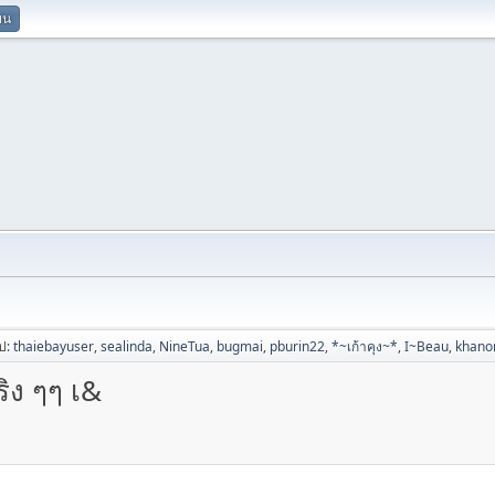
ยน
ไป:
thaiebayuser
,
sealinda
,
NineTua
,
bugmai
,
pburin22
,
*~เก้าคุง~*
,
I~Beau
,
khan
ริง ๆๆ เ&