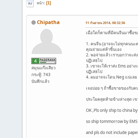
หน้า
1
ลง
Chipatha
11 กันยายน 2014, 08:32:36
เมื่อใดก็ตามที่มีคนจีนมาซื้อ
1. คนจีน (อาจจะไม่ทุกคนนะครับ
คุณจ่ายแค่ห้าขิ้นเอง
2. พอจ่ายแล้ว เราบอกว่าจะส่ง
ปฏิเสธไป
3. เขาจะให้เราส่ง Ems อย่างเ
สมุนแก๊งเสียว
ปฏิเสธไป
กระทู้: 743
4. ผมอาจจะโดน Neg แน่เลย 
บันทึกแล้ว
เจอบ่อย ๆ ถ้าซื้อขายของกับค
ประโยคสุดท้ายข้างล่างสุด เข
OK ,Pls only ship to china 
so ship tommorrow by EMS
and pls do not include pape