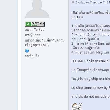
อ้างถึงจาก: Chipatha ใน 1
เมื่อใดก็ตามที่มีคนจีนมาซ
ประเด็น
1. คนจีน (อาจจะไม่ทุกคนนะค
สมุนแก๊งเสียว
บอกว่าคุณจ่ายแค่ห้าขิ้นเ
2. พอจ่ายแล้ว เราบอกว่าจะ
กระทู้: 553
ส่วน เราก็ปฏิเสธไป
อย่าถกเถียงกันเกี่ยวกับความ
3. เขาจะให้เราส่ง Ems อย
เชื่อสูงสุดของคน
เดียว เราก็ปฏิเสธไป
4. ผมอาจจะโดน Neg แน่เล
บันทึกแล้ว
เจอบ่อย ๆ ถ้าซื้อขายของก
ประโยคสุดท้ายข้างล่างสุด
OK ,Pls only ship to ch
so ship tommorrow by 
and pls do not include p