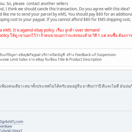
you. So, please contact another sellers
nd, I think we should cancle this transaction. Do you agree with this idea?
you'd like me to send your parcel by eMS, You should pay $80 for an additiona
ipping cost to your paypal. If you cannot afford $80 for EMS shipping cost, I
 eMS. It is against ebay policy. เรื่อง ลูกค้า over demand
licy ให้ดู เขาบอกไว้ว่า ถ้าคนขายบอกว่าจะส่งของด้วย วิธี 1 แต่ คนซื้อ ต้องการให้
 รับแก้ปัญหา eBay&Paypal บริการเปิดบัญชี สร้าง Feedback แก้ Suspension
ละปลด Limit Sales จาก eBay รับเขียน Title & Product Description
ยงคนเดียว เหมาทั้งประเทศไม่ได้ครับ ผมอยู่จีน มาสิบกว่าปี ดีและไม่ดี มันปนก
0gvbzld1j.com
reenkaw
VqGobrM-DbYaT