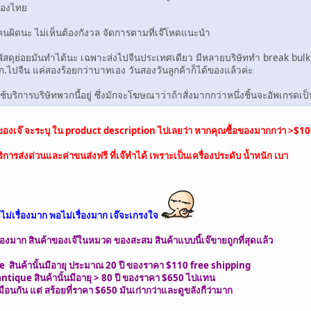
มืองไทย
นคนผิดนะ ไม่เห็นต้องกังวล จัดการตามที่เจ๊โหดแนะนำ
พัสดุย่อยมันทำได้นะ เฉพาะส่งไปจีนประเทศเดียว มีหลายบริษัททำ break bulk ไม
 กก.ไปจีน แค่สองร้อยกว่าบาทเอง วันสองวันลูกค้าก็ได้ของแล้วค่ะ
่ใช้บริการบริษัทพวกนี้อยู่ ซึ่งมักจะโฆษณาว่าถ้าสั่งมากกว่าหนึ่งชิ้นจะอัพเกรดเป
น ของเจ๊ จะระบุ ใน product description ไปเลยว่า หากคุณซื้อของมากกว่า >$10
การส่งด่วนและค่าขนส่งฟรี ที่เจ๊ทำได้ เพราะเป็นเครื่องประดับ น้ำหนัก เบา
ม่เรื่องมาก พอไม่เรื่องมาก เจ๊จะเกรงใจ
่เรื่องมาก สินค้าของเจ๊ในหมวด ของสะสม สินค้าแบบนี้เจ๊ขายถูกที่สุดแล้ว
e สินค้านั้นมีอายุ ประมาณ 20 ปี ของราคา $110 free shipping
antique สินค้านั้นมีอายุ > 80 ปี ของราคา $650 ไปแทน
อนกัน แต่ สร้อยที่ราคา $650 มันเก่ากว่าและดูขลังกืว่ามาก