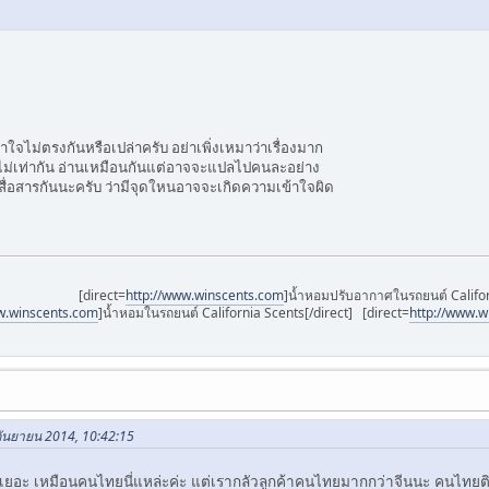
้าใจไม่ตรงกันหรือเปล่าครับ อย่าเพิ่งเหมาว่าเรื่องมาก
ไม่เท่ากัน อ่านเหมือนกันแต่อาจจะแปลไปคนละอย่าง
สื่อสารกันนะครับ ว่ามีจุดใหนอาจจะเกิดความเข้าใจผิด
[direct=
http://www.winscents.com
]น้ำหอมปรับอากาศในรถยนต์ Califor
w.winscents.com
]น้ำหอมในรถยนต์ California Scents[/direct] [direct=
http://www.w
 กันยายน 2014, 10:42:15
ๆก็มีเยอะ เหมือนคนไทยนี่แหล่ะค่ะ แต่เรากลัวลูกค้าคนไทยมากกว่าจีนนะ คนไท