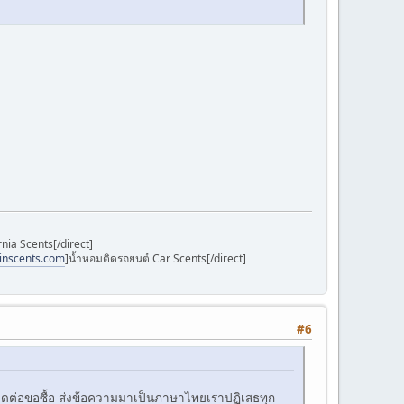
nia Scents[/direct]
inscents.com
]น้ำหอมติดรถยนต์ Car Scents[/direct]
#6
ยติดต่อขอซื้อ ส่งข้อความมาเป็นภาษาไทยเราปฏิเสธทุก