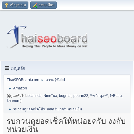
เข้าสู่ระบบ
ลงทะเบียน
เมนูหลัก
ThaiSEOBoard.com
ความรู้ทั่วไป
►
Amazon
►
(ผู้ดูแลทั่วไป:
sealinda
,
NineTua
,
bugmai
,
pburin22
,
*~เก้าคุง~*
,
I~Beau
,
khanom
)
รบกวนดูยอดเช็คให้หน่อยครับ งงกับหน่วยเงิน
►
รบกวนดูยอดเช็คให้หน่อยครับ งงกับ
หน่วยเงิน