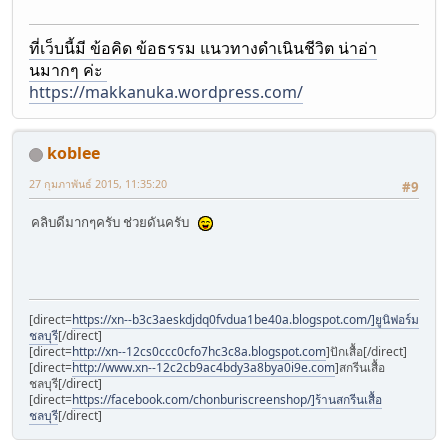
ที่เว็บนี้มี ข้อคิด ข้อธรรม แนวทางดำเนินชีวิต น่าอ่า
นมากๆ ค่ะ
https://makkanuka.wordpress.com/
koblee
27 กุมภาพันธ์ 2015, 11:35:20
#9
คลิบดีมากๆครับ ช่วยดันครับ
[direct=
https://xn--b3c3aeskdjdq0fvdua1be40a.blogspot.com/]ยูนิฟอร์ม
ชลบุรี
[/direct]
[direct=
http://xn--12cs0ccc0cfo7hc3c8a.blogspot.com
]ปักเสื้อ[/direct]
[direct=
http://www.xn--12c2cb9ac4bdy3a8bya0i9e.com
]สกรีนเสื้อ
ชลบุรี[/direct]
[direct=
https://facebook.com/chonburiscreenshop/]ร้านสกรีนเสื้อ
ชลบุรี
[/direct]