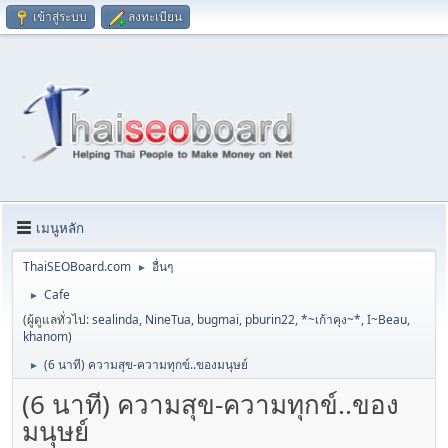
เข้าสู่ระบบ
ลงทะเบียน
เมนูหลัก
ThaiSEOBoard.com
อื่นๆ
►
Cafe
►
(ผู้ดูแลทั่วไป:
sealinda
,
NineTua
,
bugmai
,
pburin22
,
*~เก้าคุง~*
,
I~Beau
,
khanom
)
(6 นาที) ความสุข-ความทุกข์..ของมนุษย์
►
(6 นาที) ความสุข-ความทุกข์..ของ
มนุษย์