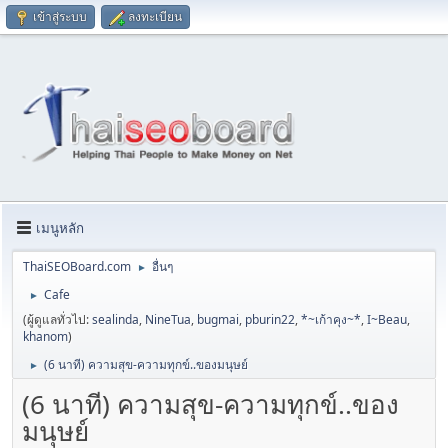
เข้าสู่ระบบ
ลงทะเบียน
เมนูหลัก
ThaiSEOBoard.com
อื่นๆ
►
Cafe
►
(ผู้ดูแลทั่วไป:
sealinda
,
NineTua
,
bugmai
,
pburin22
,
*~เก้าคุง~*
,
I~Beau
,
khanom
)
(6 นาที) ความสุข-ความทุกข์..ของมนุษย์
►
(6 นาที) ความสุข-ความทุกข์..ของ
มนุษย์