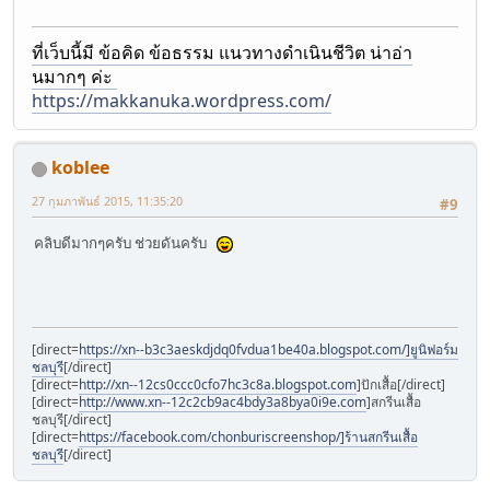
ที่เว็บนี้มี ข้อคิด ข้อธรรม แนวทางดำเนินชีวิต น่าอ่า
นมากๆ ค่ะ
https://makkanuka.wordpress.com/
koblee
27 กุมภาพันธ์ 2015, 11:35:20
#9
คลิบดีมากๆครับ ช่วยดันครับ
[direct=
https://xn--b3c3aeskdjdq0fvdua1be40a.blogspot.com/]ยูนิฟอร์ม
ชลบุรี
[/direct]
[direct=
http://xn--12cs0ccc0cfo7hc3c8a.blogspot.com
]ปักเสื้อ[/direct]
[direct=
http://www.xn--12c2cb9ac4bdy3a8bya0i9e.com
]สกรีนเสื้อ
ชลบุรี[/direct]
[direct=
https://facebook.com/chonburiscreenshop/]ร้านสกรีนเสื้อ
ชลบุรี
[/direct]