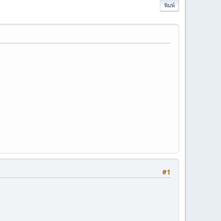
พิมพ์
#1