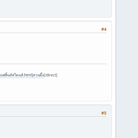
#4
นฟลิ้นท์สโตนส์.html]สวนผึ้ง
[/direct]
#5