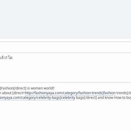
แล้ว1โด
]Fashion[/direct] is women world!!
about [direct=
http://fashionyaya.com/category/fashion-trends]fashion
trends[/d
hionyaya.com/category/celebrity-bags]celebrity
bags[/direct] and know How to buy 