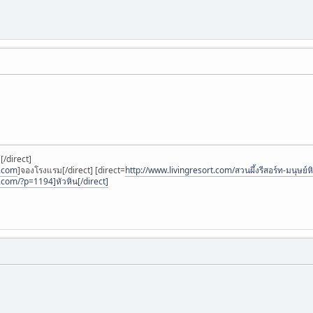
]
[/direct]
t.com
]จองโรงแรม[/direct] [direct=
http://www.livingresort.com/สวนผึ้งรีสอร์ท-มนุษย์หิ
.com/?p=1194]หัวหิน[/direct]