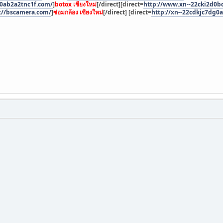
0ab2a2tnc1f.com/
]
botox เชียงใหม่
[/direct][direct=
http://www.xn--22cki2d0
://bscamera.com/
]
ซ่อมกล้อง เชียงใหม่
[/direct] [direct=
http://xn--22cdkjc7dg