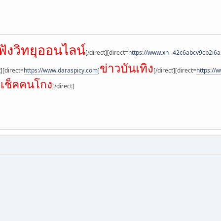
ฟังวิทยุออนไลน์
[/direct][direct=
https://www.xn--42c6abcv9cb2i6a2
ข่าวบันเทิง
t][direct=
https://www.daraspicy.com
]
[/direct][direct=
https://w
เช็คคนโกง
]
[/direct]