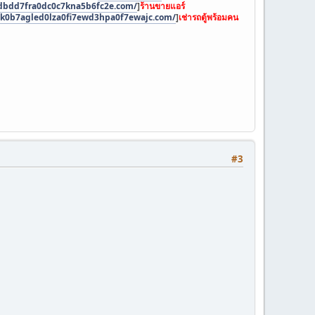
bdbdd7fra0dc0c7kna5b6fc2e.com/
]
ร้านขายแอร์
0ak0b7agled0lza0fi7ewd3hpa0f7ewajc.com/
]
เช่ารถตู้พร้อมคน
#3