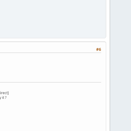
#6
irect]
it ?