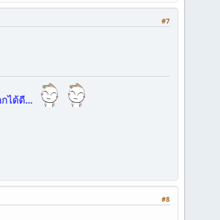
#7
...
#8