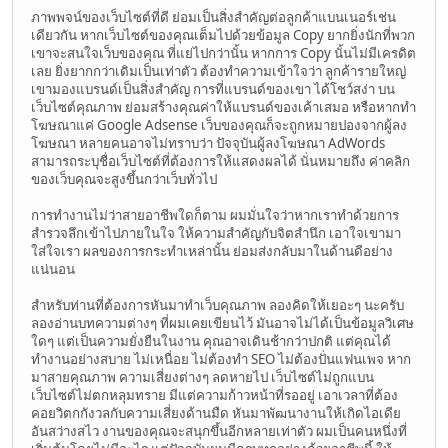
ภาพพจน์ของเว็บไซต์ที่ดี ย่อมเป็นสิ่งสำคัญต่อลูกค้าแบนเนอร์เช่น
เดียวกัน หากเว็บไซต์ของคุณเต็มไปด้วยข้อมูล Copy ยากยิ่งนักที่พวก
เขาจะสนใจเว็บของคุณ ที่แย่ไปกว่านั้น หากการ Copy นั้นไม่มีเครดิต
เลย ยิ่งยากกว่าเดิมเป็นเท่าตัว ต้องทำความเข้าใจว่า ลูกค้ารายใหญ่
เขามองแบรนด์เป็นสิ่งสำคัญ การที่แบรนด์ของเขา ได้โชว์สง่า บน
เว็บไซต์คุณภาพ ย่อมสร้างคุณค่าให้แบรนด์ของเค้าเสมอ หรือหากทำ
โฆษณาแค่ Google Adsense เว็บของคุณก็จะถูกหมายปองจากผู้ลง
โฆษณา หลายคนอาจไม่ทราบว่า ปัจจุบันผู้ลงโฆษณา AdWords
สามารถระบุชื่อเว็บไซต์ที่ต้องการให้แสดงผลได้ นั่นหมายถึง ค่าคลิก
ของเว็บคุณจะสูงขึ้นกว่าเว็บทั่วไป
การทำงานไม่ว่าสายอาชีพใดก็ตาม ผมมั่นใจว่าหากเราทำด้วยการ
สำรวจลึกเข้าไปภายในใจ ให้ความสำคัญกับจิตสำนึก เอาใจเขามา
ใส่ใจเรา ผลของการกระทำเหล่านั้น ย่อมส่งกลับมาในด้านดีอย่าง
แน่นอน
สำหรับท่านที่ต้องการหันมาทำเว็บคุณภาพ ลองคิดให้เยอะๆ นะครับ
ลองอ่านบทความต่างๆ ที่ผมเคยเขียนไว้ มันอาจไม่ได้เป็นข้อมูลวิเศษ
ใดๆ แต่เป็นความยั่งยืนในงาน คุณอาจเดินช้ากว่าปกติ แต่คุณได้
ทำงานอย่างสบาย ไม่เหนื่อย ไม่ต้องทำ SEO ไม่ต้องปั่นแฟนเพจ หาก
มาสายคุณภาพ ความเสี่ยงต่างๆ ลดหายไป เว็บไซต์ไม่ถูกแบน
เว็บไซต์ไม่ตกหลุมทราย มีแต่ความก้าวหน้าที่รออยู่ เอาเวลาที่ต้อง
คอยวิตกกังวลกับความเสี่ยงด้านมืด หันมาพัฒนางานให้เกิดไอเดีย
อันสว่างสไว งานของคุณจะสนุกขึ้นอีกหลายเท่าตัว ผมเป็นคนหนึ่งที่