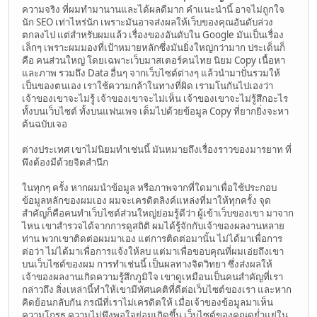
ความจริง ที่ผมทำมานานและได้ผลดีมาก คำแนะนำนี้ อาจไม่ถูกใจ
นัก SEO เท่าไหร่นัก เพราะมันอาจส่งผลให้เว็บของคุณอันดับล่วง
ตกลงไป แต่สำหรับผมแล้ว เรื่องของอันดับใน Google มันเป็นเรื่อง
เล็กๆ เพราะผมมองที่เป้าหมายหลักซึ่งมันยิ่งใหญ่กว่ามาก ประเด็นก็
คือ คนส่วนใหญ่ โดยเฉพาะเว็บมาสเตอร์คนไทย นิยม Copy เนื้อหา
และภาพ รวมถึง Data อื่นๆ จากเว็บไซต์ต่างๆ แล้วนำมาปั่นรวมให้
เป็นของตนเอง เราใช้ความกล้าในทางที่ผิด เรามโนกันไปเองว่า
เจ้าของเขาจะไม่รู้ เจ้าของเขาจะไม่เห็น เจ้าของเขาจะไม่รู้สึกอะไร
ทั้งบนเว็บไซต์ ทั้งบนแฟนเพจ เต็มไปด้วยข้อมูล Copy ที่ยากยิ่งจะหา
ต้นฉบับเจอ
ต่างประเทศ เขาไม่นิยมทำเช่นนี้ มันหมายถึงเรื่องราวของมารยาท ที่
พึงต้องมีด้วยจิตสำนึก
ในทุกๆ ครั้ง หากผมนำข้อมูล หรือภาพจากที่ใดมาเพื่อใช้ประกอบ
ข้อมูลหลักของผมเอง ผมจะเครดิตลิงค์แหล่งที่มาให้ทุกครั้ง จุด
สำคัญก็คือคนทำเว็บไซต์ส่วนใหญ่ย่อมรู้ดีว่า ผู้เข้าเว็บของเขา มาจาก
ไหน เขาสำรวจได้จากการดูสถิติ ผมได้รู้จักกับเจ้าของผลงานหลาย
ท่าน พวกเขาติดต่อผมมาเอง แต่การติดต่อมานั้น ไม่ได้มาเพื่อการ
ต่อว่า ไม่ได้มาเพื่อการแจ้งให้ลบ แต่มาเพื่อขอบคุณที่ผมเอ่ยถึงเขา
บนเว็บไซต์ของผม การทำเช่นนี้ เป็นผลทางจิตวิทยา ซึ่งส่งผลให้
เจ้าของผลงานเกิดความรู้สึกภูมิใจ เขาดูเหมือนเป็นคนสำคัญที่เรา
กล่าวถึง สิ่งเหล่านี้ทำให้เขามีทัศนคติที่ดีต่อเว็บไซต์ของเรา และหาก
คิดย้อนกลับกัน กรณีที่เราไม่เครดิตให้ เมื่อเจ้าของข้อมูลมาเห็น
ความโกรธ ความไม่พึงพอใจย่อมเกิดขึ้น เว็บไซต์ของคุณดูย่ำแย่ใน