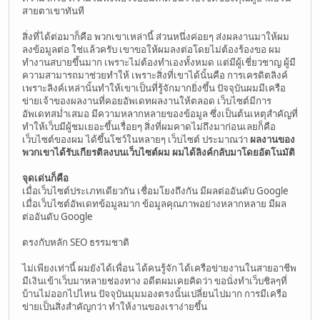
สายตาเขาทันที
สิ่งที่ได้ต่อมาก็คือ พวกเขาเหล่านี้ ส่วนหนึ่งค่อยๆ ส่งผลงานมาให้ผม
ลงข้อมูลต่อ ใช่แล้วครับ เขาขอให้ผมลงต่อโดยไม่ต้องร้องขอ ผม
ทำงานสบายขึ้นมาก เพราะไม่ต้องทำเองทั้งหมด แต่มีผู้เชี่ยวชาญ ผู้มี
ความสามารถมาช่วยทำให้ เพราะสิ่งที่เขาได้นั้นคือ การเครดิตลิงค์
เพราะลิงค์เหล่านั้นทำให้เขาเป็นที่รู้จักมากยิ่งขึ้น ปัจจุบันผมมีเครือ
ข่ายเจ้าของผลงานที่คอยอัพเดทผลงานให้ตลอด เว็บไซต์มีการ
อัพเดทสม่ำเสมอ มีความหลากหลายของข้อมูล ซึ่งเป็นต้นเหตุสำคัญที่
ทำให้เว็บมีผู้ชมเยอะขึ้นเรื่อยๆ สิ่งที่ผมคาดไม่ถึงมาก่อนเลยก็คือ
เว็บไซต์ของผม ได้ขึ้นโชว์ในหลายๆ เว็บไซต์ ประมาณว่า
ผลงานของ
พวกเขาได้รับเกียรติลงบนเว็บไซต์ผม ผมได้ลิงค์กลับมาโดยอัตโนมัติ
จุดเด่นก็คือ
เมื่อเว็บไซต์ประเภทเดียวกัน เชื่อมโยงถึงกัน มีผลต่ออันดับ Google
เมื่อเว็บไซต์อัพเดทข้อมูลมาก ข้อมูลคุณภาพอย่างหลากหลาย มีผล
ต่ออันดับ Google
ตรงกับหลัก SEO ธรรมชาติ
ไม่เพียงเท่านี้ ผมยังได้เพื่อน ได้คนรู้จัก ได้เครือข่ายงานในสายอาชีพ
มีเงินเข้าเว็บมาหลายช่องทาง อดีตผมเคยคิดว่า ขอนั่งทำเว็บชิลๆที่
บ้านไม่ออกไปไหน ปัจจุบันมุมมองตรงนั้นเปลี่ยนไปมาก การมีเครือ
ข่ายเป็นสิ่งสำคัญกว่า ทำให้งานของเราง่ายขึ้น