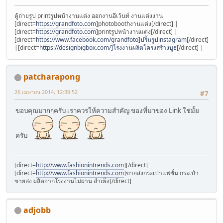
ตู้ถ่ายรูป printรูปหน้างานแต่ง ออกงานอีเว้นท์ งานแต่งงาน
[direct=
https://grandfoto.com
]photoboothงานแต่ง[/direct] |
[direct=
https://grandfoto.com
]printรูปหน้างานแต่ง[/direct] |
[direct=
https://www.facebook.com/grandfoto]ปริ้นรูปinstagram
[/direct]
|[direct=
https://designbigbox.com/]โรงงานผลิตโครงสร้างบูธ
[/direct] |
patcharapong
26 เมษายน 2014, 12:39:52
#7
ขอบคุณมากๆครับ เราควรให้ความสำคัญ ของที่มาของ Link ใช่มั้ย
ครับ
[direct=
http://www.fashionintrends.com
][/direct]
[direct=
http://www.fashionintrends.com
]ขายส่งกระเป๋าแฟชั่น กระเป๋า
ขายส่ง ผลิตจากโรงงานไม่ผ่าน สำเพ็ง[/direct]
adjobb