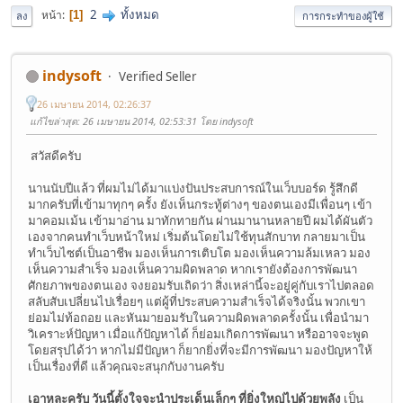
2
ทั้งหมด
หน้า
1
ลง
การกระทำของผู้ใช้
indysoft
Verified Seller
26 เมษายน 2014, 02:26:37
แก้ไขล่าสุด
: 26 เมษายน 2014, 02:53:31 โดย indysoft
สวัสดีครับ
นานนับปีแล้ว ที่ผมไม่ได้มาแบ่งปันประสบการณ์ในเว็บบอร์ด รู้สึกดี
มากครับที่เข้ามาทุกๆ ครั้ง ยังเห็นกระทู้ต่างๆ ของตนเองมีเพื่อนๆ เข้า
มาคอมเม้น เข้ามาอ่าน มาทักทายกัน ผ่านมานานหลายปี ผมได้ผันตัว
เองจากคนทำเว็บหน้าใหม่ เริ่มต้นโดยไม่ใช้ทุนสักบาท กลายมาเป็น
ทำเว็บไซต์เป็นอาชีพ มองเห็นการเติบโต มองเห็นความล้มเหลว มอง
เห็นความสำเร็จ มองเห็นความผิดพลาด หากเรายังต้องการพัฒนา
ศักยภาพของตนเอง จงยอมรับเถิดว่า สิ่งเหล่านี้จะอยู่คู่กับเราไปตลอด
สลับสับเปลี่ยนไปเรื่อยๆ แต่ผู้ที่ประสบความสำเร็จได้จริงนั้น พวกเขา
ย่อมไม่ท้อถอย และหันมายอมรับในความผิดพลาดครั้งนั้น เพื่อนำมา
วิเคราะห์ปัญหา เมื่อแก้ปัญหาได้ ก็ย่อมเกิดการพัฒนา หรืออาจจะพูด
โดยสรุปได้ว่า หากไม่มีปัญหา ก็ยากยิ่งที่จะมีการพัฒนา มองปัญหาให้
เป็นเรื่องที่ดี แล้วคุณจะสนุกกับงานครับ
เอาหละครับ วันนี้ตั้งใจจะนำประเด็นเล็กๆ ที่ยิ่งใหญ่ไปด้วยพลัง
เป็น