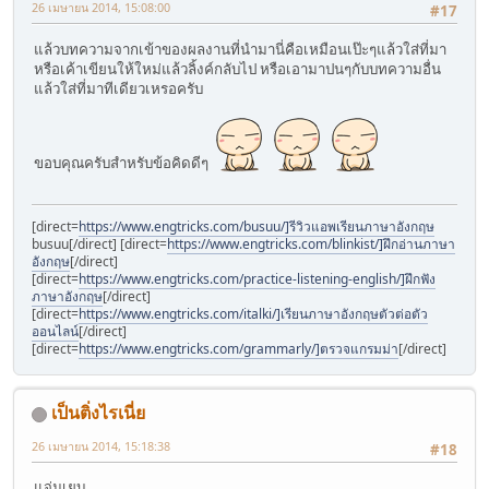
26 เมษายน 2014, 15:08:00
#17
แล้วบทความจากเข้าของผลงานที่นำมานี่คือเหมือนเป๊ะๆแล้วใส่ที่มา
หรือเค้าเขียนให้ใหม่แล้วลิ้งค์กลับไป หรือเอามาปนๆกับบทความอื่น
แล้วใส่ที่มาทีเดียวเหรอครับ
ขอบคุณครับสำหรับข้อคิดดีๆ
[direct=
https://www.engtricks.com/busuu/]รีวิวแอพเรียนภาษาอังกฤษ
busuu[/direct] [direct=
https://www.engtricks.com/blinkist/]ฝึกอ่านภาษา
อังกฤษ
[/direct]
[direct=
https://www.engtricks.com/practice-listening-english/]ฝึกฟัง
ภาษาอังกฤษ
[/direct]
[direct=
https://www.engtricks.com/italki/]เรียนภาษาอังกฤษตัวต่อตัว
ออนไลน์
[/direct]
[direct=
https://www.engtricks.com/grammarly/]ตรวจแกรมม่า
[/direct]
เป็นติ่งไรเนี่ย
26 เมษายน 2014, 15:18:38
#18
แจ่มเยบ