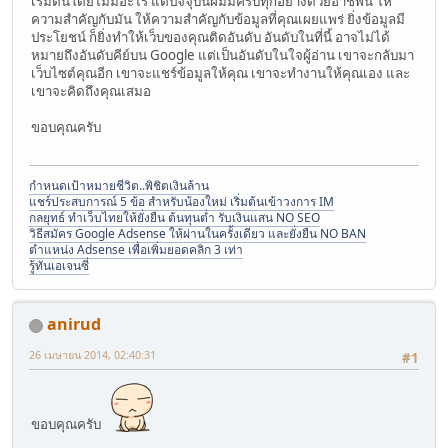
เริ่มต้นโดยไม่มีอะไร แต่ปัจจุบันผมมีครบทุกอย่างด้วยอาชีพนี้ ให้
ความสำคัญกับมัน ให้ความสำคัญกับข้อมูลที่คุณเผยแพร่ ยิ่งข้อมูลมี
ประโยชน์ ก็ยิ่งทำให้เว็บของคุณติดอันดับ อันดับในที่นี้ อาจไม่ได้
หมายถึงอันดับคีย์บน Google แต่เป็นอันดับในใจผู้อ่าน เขาจะกลับมา
เว็บไซต์คุณอีก เขาจะแชร์ข้อมูลให้คุณ เขาจะทำงานให้คุณเอง และ
เขาจะคิดถึงคุณเสมอ
ขอบคุณครับ
กำหนดเป้าหมายชีวิต..พิชิตเงินล้าน
แชร์ประสบการณ์ 5 ข้อ สำหรับน้องใหม่ เริ่มต้นเข้าวงการ IM
กลยุทธ์ ทำเว็บไทยให้ยั่งยืน ต้นทุนต่ำ รับเงินแสน NO SEO
วิธีสมัคร Google Adsense ให้ผ่านในครั้งเดียว และยั่งยืน NO BAN
ตำแหน่ง Adsense เพื่อเพิ่มยอดคลิก 3 เท่า
รู้ทันเอเจนซี่
anirud
26 เมษายน 2014, 02:40:31
#1
ขอบคุณครับ