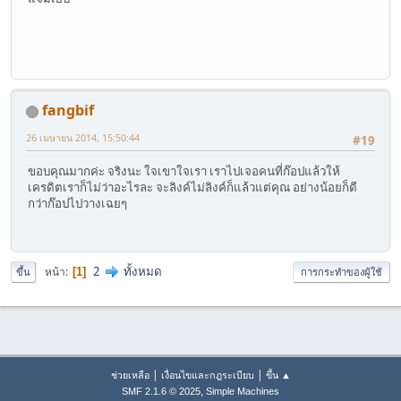
fangbif
26 เมษายน 2014, 15:50:44
#19
ขอบคุณมากค่ะ จริงนะ ใจเขาใจเรา เราไปเจอคนที่ก๊อปแล้วให้
เครดิตเราก็ไม่ว่าอะไรละ จะลิงค์ไม่ลิงค์ก็แล้วแต่คุณ อย่างน้อยก็ดี
กว่าก๊อปไปวางเฉยๆ
2
ทั้งหมด
หน้า
1
ขึ้น
การกระทำของผู้ใช้
|
|
ช่วยเหลือ
เงื่อนไขและกฎระเบียบ
ขึ้น ▲
,
SMF 2.1.6 © 2025
Simple Machines