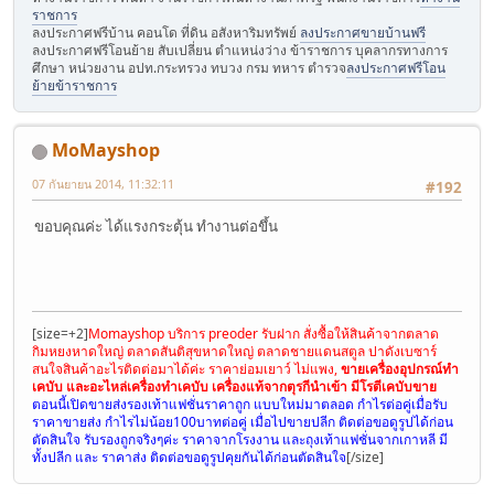
ราชการ
ลงประกาศฟรีบ้าน คอนโด ที่ดิน อสังหาริมทรัพย์
ลงประกาศขายบ้านฟรี
ลงประกาศฟรีโอนย้าย สับเปลี่ยน ตำแหน่งว่าง ข้าราชการ บุคลากรทางการ
ศึกษา หน่วยงาน อปท.กระทรวง ทบวง กรม ทหาร ตำรวจ
ลงประกาศฟรีโอน
ย้ายข้าราชการ
MoMayshop
07 กันยายน 2014, 11:32:11
#192
ขอบคุณค่ะ ได้แรงกระตุ้น ทำงานต่อขึ้น
[size=+2]
Momayshop บริการ preoder รับฝาก สั่งซื้อให้สินค้าจากตลาด
กิมหยงหาดใหญ่ ตลาดสันติสุขหาดใหญ่ ตลาดชายแดนสตูล ปาดังเบซาร์
สนใจสินค้าอะไรติดต่อมาได้ค่ะ ราคาย่อมเยาว์ ไม่แพง,
ขายเครื่องอุปกรณ์ทำ
เคบับ และอะไหล่เครื่องทำเคบับ เครื่องแท้จากตุรกีนำเข้า มีโรตีเคบับขาย
ตอนนี้เปิดขายส่งรองเท้าแฟชั่นราคาถูก แบบใหม่มาตลอด กำไรต่อคู่เมื่อรับ
ราคาขายส่ง กำไรไม่น้อย100บาทต่อคู่ เมื่อไปขายปลีก ติดต่อขอดูรูปได้ก่อน
ตัดสินใจ รับรองถูกจริงๆค่ะ ราคาจากโรงงาน และถุงเท้าแฟชั่นจากเกาหลี มี
ทั้งปลีก และ ราคาส่ง ติดต่อขอดูรูปคุยกันได้ก่อนตัดสินใจ
[/size]