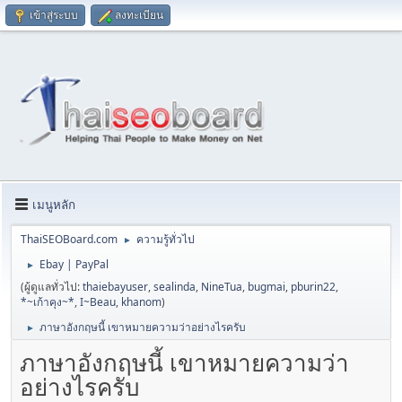
เข้าสู่ระบบ
ลงทะเบียน
เมนูหลัก
ThaiSEOBoard.com
ความรู้ทั่วไป
►
Ebay | PayPal
►
(ผู้ดูแลทั่วไป:
thaiebayuser
,
sealinda
,
NineTua
,
bugmai
,
pburin22
,
*~เก้าคุง~*
,
I~Beau
,
khanom
)
ภาษาอังกฤษนี้ เขาหมายความว่าอย่างไรครับ
►
ภาษาอังกฤษนี้ เขาหมายความว่า
อย่างไรครับ