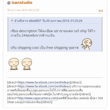
isanstudio
30 มกราคม 2014, 09:22:09
#4
อ้างถึงจาก: ebizsl007 ใน 30 มกราคม 2014, 01:25:24
เขียน description ให้ละเอียด อย่าขายแพงเวอร์ ship ให้ไว
ภายใน 24ชมหลังจากชำระเงิน
ปรับ shipping cost เป็น free shipping รุยฮาฟ
[direct=
https://www.facebook.com/zenthideas
]
[/direct]
[direct=
https://www.facebook.com/zenthideas
] บริการงานออกแบบคุณ
ภาพพรีเมี่ยมทุกชิ้น,Logo,ออกแบบโลโก้,กราฟฟิค,ออกแบบสื่อ
ออนไลน์,ออกแบบสื่อโฆษณาเฟซบุ๊ค,โบรชัวร์,เมนู,นามบัตร[/direct]
[direct=
http://www.zapacamera.com
]เคสซิลิโคนกล้อง เคสหนัง ตุ๊กตา Hot
Shoe และอุปกรณ์แต่งกล้อง[/direct]