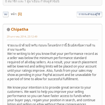
0 สมาชิก และ 1 ผู้มาเยือน กำลังดูหัวข้อนี้
หน้า
1
ลง
การกระทำของผู้ใช้
Chipatha
29 มกราคม 2014, 23:12:49
ช่วยแนะนำด้วยน้าครับ ก่อนจะโดนหนักกว่านี้ อีเบย์ส่งข้อความด้าน
ล่างมานะครับ
We're writing to let you know that your performance record as
a seller was below the minimum performance standard
required of all eBay sellers. As a result, your search placement
will be lowered and selling limits will be placed on your account
until your ratings improve. Also, funds from your sales may
show as pending in your PayPal account and be unavailable for
a period of time to allow for successful fulfillment.
We know your intention is to provide great service to your
customers. We want to help you improve your selling
performance so you can have faster access to funds when
your buyer pays, regain your position in search, and continue
listing and selling on eBay without these consequences.